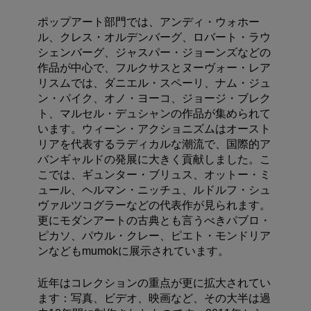
ポップアート部門では、アンディ・ウォホー
ル、クレス・オルデンバーグ、ロバート・ラウ
シェンバーグ、ジャスパー・ジョーンズなどの
作品が中心で、フルクサスとヌーヴォー・レア
リスムでは、ダニエル・スペーリ、ナム・ジュ
ン・パイク、オノ・ヨーコ、ジョージ・ブレク
ト、マルセル・デュシャンの作品が集められて
います。ウィーン・アクショニズムはオースト
リアを代表するラディカルな潮流で、国際的ア
バンギャルドの発展に大きく貢献しました。こ
こでは、ギュンター・ブリュス、オットー・ミ
ュール、ヘルマン・ニッチュ、ルドルフ・シュ
ヴァルツコグラーなどの代表作が見られます。
更にモダンアートの古典とも言うべきパブロ・
ピカソ、パウル・クレー、ピエト・モンドリア
ンなどもmumokに展示されています。
近年はコレクションの重点が更に拡大されてい
ます：写真、ビデオ、映画など、その大半は過