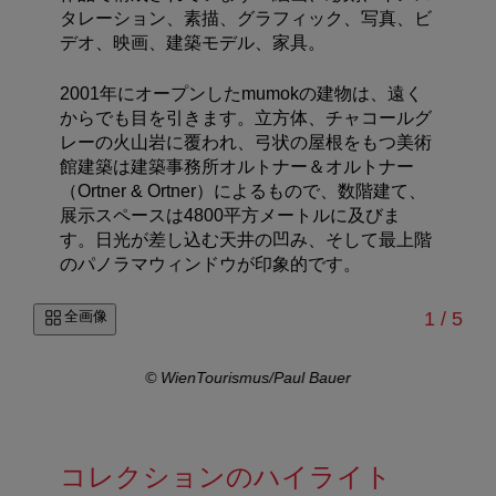
タレーション、素描、グラフィック、写真、ビ
デオ、映画、建築モデル、家具。
2001年にオープンしたmumokの建物は、遠く
からでも目を引きます。立方体、チャコールグ
レーの火山岩に覆われ、弓状の屋根をもつ美術
館建築は建築事務所オルトナー＆オルトナー
（Ortner & Ortner）によるもので、数階建て、
展示スペースは4800平方メートルに及びま
す。日光が差し込む天井の凹み、そして最上階
のパノラマウィンドウが印象的です。
/
全画像
1
/
5
© WienTourismus/Paul Bauer
コレクションのハイライト