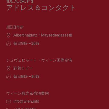
アドレス＆コンタクト
1区旧市街
場
Albertinaplatz／Maysedergasse角
所：
営
毎日9時〜18時
業
時
間：
シュヴェヒャート・ウィーン国際空港
場
到着ロビー
所：
営
毎日9時〜18時
業
時
間：
ウィーン観光＆宿泊案内
E
info@wien.info
メ