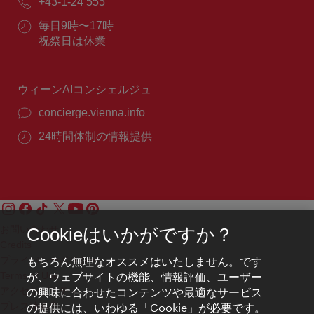
電
+43-1-24 555
ー
話
ル：
営
毎日9時〜17時
番
業
祝祭日は休業
号：
時
間：
ウィーンAIコンシェルジュ
concierge.vienna.info
24時間体制の情報提供
お問い合わせ
Cookieはいかがですか？
Credits
もちろん無理なオススメはいたしません。です
プライバシーポリシー
が、ウェブサイトの機能、情報評価、ユーザー
Terms of Use
の興味に合わせたコンテンツや最適なサービス
アクセシビリティ
の提供には、いわゆる「Cookie」が必要です。
プレス連絡先