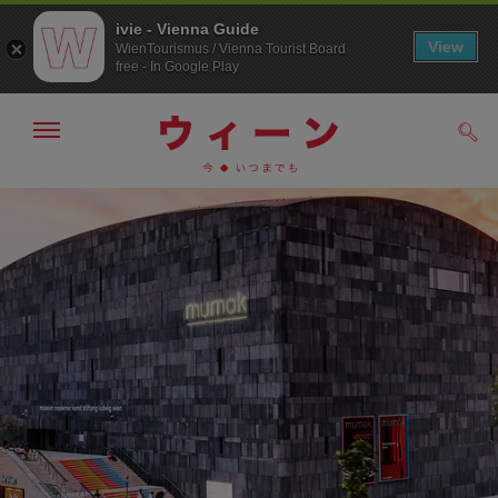
ivie - Vienna Guide
View
WienTourismus / Vienna Tourist Board
free - In Google Play
メ
検
ニ
索
ュ
メ
こ
す
ー
る
ニ
の
の
ュ
ペ
表
ー
ー
示・
非
へ
ジ
表
の
示
ト
ッ
プ
へ