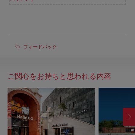
フ
フィードバック
ィ
ー
ド
ご関心をお持ちと思われる内容
バ
ッ
ク
進
む