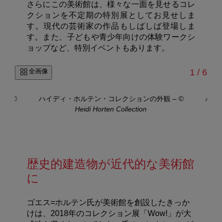
さらにこの美術館は、様々な一面を見せるコレ
クションを不定期の特別展としてお見せしま
す。現代の芸術家の作品もしばしば登場しま
す。また、子どもや青少年向けの体験ワークシ
ョップなど、特別イベントもあります。
/
全画像
1
/
6
部
–
©
ハイディ・ホルテン・コレクションの外観
–
©
ハイ
Heidi Horten Collection
歴史的建造物が近代的な美術館
に
ゴエス=ホルテン氏が美術館を創設したきっか
けは、2018年のコレクション展「Wow!」が大