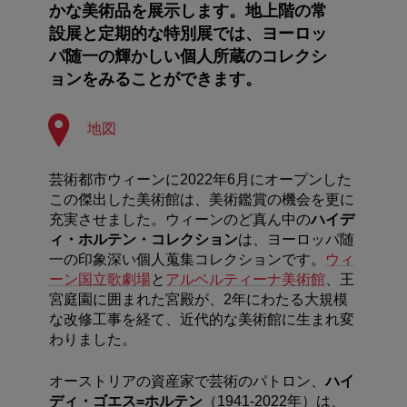
かな美術品を展示します。地上階の常
設展と定期的な特別展では、ヨーロッ
パ随一の輝かしい個人所蔵のコレクシ
ョンをみることができます。
地図
芸術都市ウィーンに2022年6月にオープンした
この傑出した美術館は、美術鑑賞の機会を更に
充実させました。ウィーンのど真ん中の
ハイデ
ィ・ホルテン・コレクション
は、ヨーロッパ随
一の印象深い個人蒐集コレクションです。
ウィ
ーン国立歌劇場
と
アルベルティーナ美術館
、王
宮庭園に囲まれた宮殿が、2年にわたる大規模
な改修工事を経て、近代的な美術館に生まれ変
わりました。
オーストリアの資産家で芸術のパトロン、
ハイ
ディ・ゴエス=ホルテン
（1941-2022年）は、