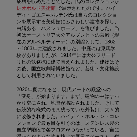
成功を収めたことでした。氏のコレクションが
レオポルド美術館
で展示されたのです。ハイ
ディ・ゴエス=ホルテン氏は自らのコレクショ
ンを展示する美術館にふさわしい建物を探し、
由緒ある「ハヌシュホーフ」を選びました。当
初はオーストリア大公アルブレヒトの宮殿（現
在のアルベルティーナ）の別館として、1862
～1863年に建設されました。中庭には乗馬学
校がありましたが、1914年には大公フリード
リヒの執務棟に建て替えられました。建物はそ
の後、国立歌劇場博物館など、芸術・文化施設
として利用されていました。
2020年夏になると、現代アートの殿堂への
「変身」が始まります。まず、建物の中はすっ
かり空にされ、地階が増設されました。そして
伝統的な様式のまま残っていた外装は、大々的
に改修されました。ハイディ・ホルテン・コレ
クションで最も目を引くのは、ステンレス製の
自立型階段で各フロアがつながっている、宙に
浮かんだような吹き抜けの展示スペースと、併