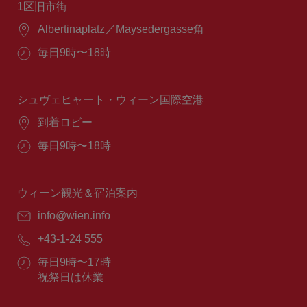
1区旧市街
場
Albertinaplatz／Maysedergasse角
所：
営
毎日9時〜18時
業
時
間：
シュヴェヒャート・ウィーン国際空港
場
到着ロビー
所：
営
毎日9時〜18時
業
時
間：
ウィーン観光＆宿泊案内
E
info@wien.info
メ
電
+43-1-24 555
ー
話
ル：
営
毎日9時〜17時
番
業
祝祭日は休業
号：
時