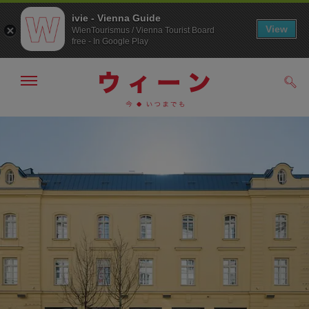
ivie - Vienna Guide
View
WienTourismus / Vienna Tourist Board
free - In Google Play
メ
検
ニ
索
ュ
メ
こ
す
ー
る
ニ
の
の
ュ
ペ
表
ー
ー
示・
非
へ
ジ
表
の
示
ト
ッ
プ
へ