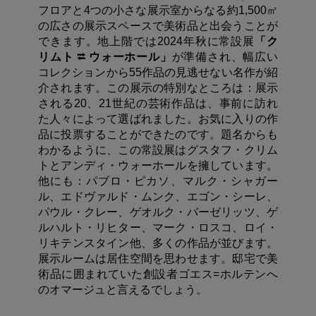
フロアと4つの小さな展示室からなる約1,500㎡
の広さの展示スペースで美術品と出会うことが
できます。地上階では2024年秋に常設展
「ク
リムト ⮂ ウォーホール」
が準備され、幅広い
コレクションから55作品の見逃せない名作が紹
介されます。この展示の特別なところは：展示
される20、21世紀の芸術作品は、事前に訪れ
た人々によって選ばれました。お気に入りの作
品に投票することができたのです。題名からも
わかるように、この常設展はグスタフ・クリム
トとアンディ・ウォーホールを擁しています。
他にも：パブロ・ピカソ、マルク・シャガー
ル、エドヴァルド・ムンク、エゴン・シーレ、
パウル・クレー、ゲオルク・バーゼリッツ、ゲ
ルハルト・リヒター、マーク・ロスコ、ロイ・
リキテンスタイン他、多くの作品が並びます。
展示ルームは居住空間を思わせます。邸宅で美
術品に囲まれていた創設者ゴエス=ホルテンへ
のオマージュと言えるでしょう。