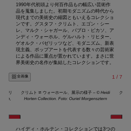
1990年代初頭より何百作品もの幅広い芸術作
品を蒐集しました。初期モダニズムの時代から
現代までの美術史の縮図ともいえるコレクショ
ンです。グスタフ・クリムト、エゴン・シー
レ、マルク・シャガール、パブロ・ピカソ、ア
ンディ・ウォーホル、ゲルハルト・リヒター、
ゲオルク・バゼリッツなど、モダニズム、新表
現主義、ポップアートを代表する数々の芸術家
による作品に重点が置かれています。まさに世
界美術史の名作が集結したコレクションです。
/
全画像
1
/
7
ジ・レリ
クリムト ⮂ ウォーホール、展示の様子
–
© Heidi
クリム
, Wien,
Horten Collection. Foto: Ouriel Morgensztern
Hort
ハイディ・ホルテン・コレクションでは3つの