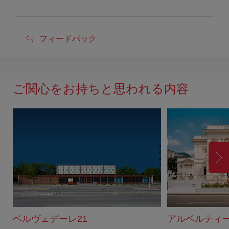
フ
フィードバック
ィ
ー
ド
ご関心をお持ちと思われる内容
バ
ッ
ク
進
む
ベルヴェデーレ21
アルベルティ