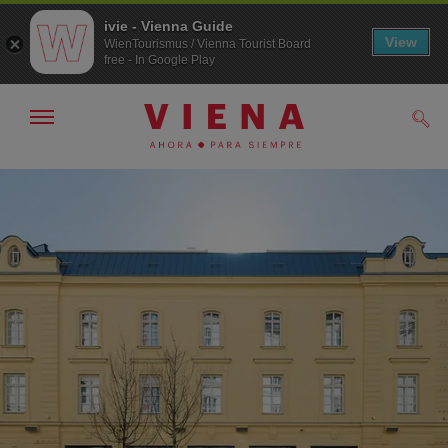
ivie - Vienna Guide
View
WienTourismus / Vienna Tourist Board
free - In Google Play
Mostrar/ocultar
Busc
navegación
A
Al
la
contenido
navegación