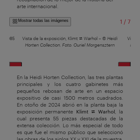
arte internacional.
de
Mostrar todas las imágenes
1
/
7
1), 1985
Vista de la exposición, Klimt ⮂ Warhol
–
© Heidi
Vista 
Horten Collection. Foto: Ouriel Morgensztern
Hort
En la Heidi Horten Collection, las tres plantas
principales y los cuatro gabinetes más
pequeños rebosan de arte en un espacio
expositivo de casi 1500 metros cuadrados.
En otoño de 2024 abrió en la planta baja la
exposición permanente
Klimt
⮂
Warhol
, la
cual presenta 55 piezas destacadas de la
extensa colección. Lo más especial de todo
es que fue el mismo público que seleccionó
las obras de los siglos XX y XXI de la muestra,