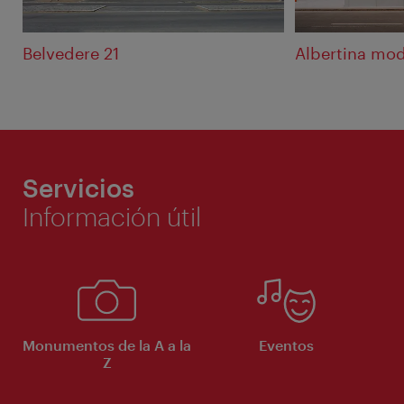
Belvedere 21
Albertina mo
Servicios
Información útil
Monumentos de la A a la
Eventos
Z