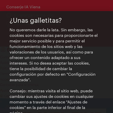
Conserje IA Viena
concierge.vienna.info
¿Unas galletitas?
Información las 24 horas
No queremos darle la lata. Sin embargo, las
cookies son necesarias para proporcionarte el
mejor servicio posible y para permitir el
funcionamiento de los sitios web y las
valoraciones de los usuarios, así como para
Contacto
ofrecer un contenido adaptado a sus
Aviso legal
intereses. Si no desea aceptar las cookies,
Política de privacidad de datos
tiene la posibilidad de cambiar la
Terms of Use
configuración por defecto en "Configuración
Accesibilidad
avanzada".
Contacto para la prensa
Consejo: mientras visita el sitio web, puede
Ajustes de cookie
© Copyright WienTourismus
cambiar sus ajustes de cookies en cualquier
momento a través del enlace "Ajustes de
cookies" en la parte inferior al final de la
página.