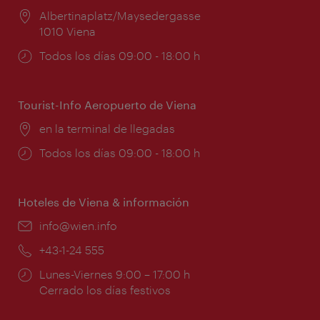
Lugar:
Albertinaplatz/Maysedergasse
1010 Viena
Horarios
Todos los días 09:00 - 18:00 h
de
apertura:
Tourist-Info Aeropuerto de Viena
Lugar:
en la terminal de llegadas
Horarios
Todos los días 09:00 - 18:00 h
de
apertura:
Hoteles de Viena & información
e-
info@wien.info
mail:
Teléfono:
+43-1-24 555
Horarios
Lunes-Viernes 9:00 – 17:00 h
de
Cerrado los días festivos
apertura: