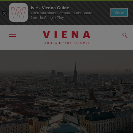
ivie - Vienna Guide
View
WienTourismus / Vienna Tourist Board
free - In Google Play
Mostrar/ocultar
Busc
navegación
A
Al
la
contenido
navegación