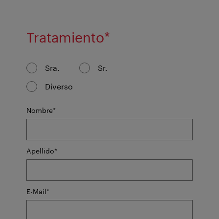
Campo
Tratamiento
*
obligatorio
Sra.
Sr.
Diverso
Campo
Nombre
*
obligatorio
Campo
Apellido
*
obligatorio
Campo
E-Mail
*
obligatorio