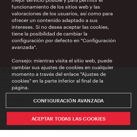
apertura:
funcionamiento de los sitios web y las
valoraciones de los usuarios, así como para
Conserje IA Viena
ofrecer un contenido adaptado a sus
intereses. Si no desea aceptar las cookies,
concierge.vienna.info
tiene la posibilidad de cambiar la
Información las 24 horas
configuración por defecto en "Configuración
avanzada".
Consejo: mientras visita el sitio web, puede
cambiar sus ajustes de cookies en cualquier
momento a través del enlace "Ajustes de
Contacto
cookies" en la parte inferior al final de la
Aviso legal
página.
Política de privacidad de datos
Terms of Use
CONFIGURACIÓN AVANZADA
Accesibilidad
Contacto para la prensa
ACEPTAR TODAS LAS COOKIES
Ajustes de cookie
© Copyright WienTourismus