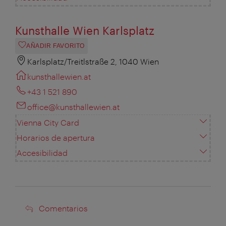
Kunsthalle Wien Karlsplatz
AÑADIR FAVORITO
Karlsplatz/Treitlstraße 2, 1040 Wien
kunsthallewien.at
+43 1 521 890
office@kunsthallewien.at
Vienna City Card
Horarios de apertura
Accesibilidad
Comentarios
Comentarios