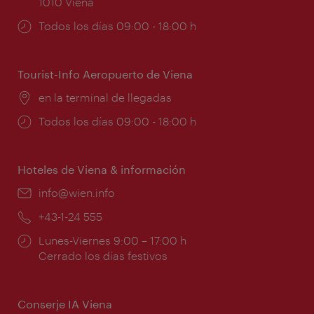
1010 Viena
Horarios
Todos los días 09:00 - 18:00 h
de
apertura:
Tourist-Info Aeropuerto de Viena
Lugar:
en la terminal de llegadas
Horarios
Todos los días 09:00 - 18:00 h
de
apertura:
Hoteles de Viena & información
e-
info@wien.info
mail:
Teléfono:
+43-1-24 555
Horarios
Lunes-Viernes 9:00 – 17:00 h
de
Cerrado los días festivos
apertura:
Conserje IA Viena