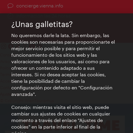
concierge.vienna.info
Información las 24 horas
¿Unas galletitas?
No queremos darle la lata. Sin embargo, las
cookies son necesarias para proporcionarte el
mejor servicio posible y para permitir el
funcionamiento de los sitios web y las
Contacto
valoraciones de los usuarios, así como para
Aviso legal
ofrecer un contenido adaptado a sus
Política de privacidad de datos
intereses. Si no desea aceptar las cookies,
Terms of Use
tiene la posibilidad de cambiar la
Accesibilidad
configuración por defecto en "Configuración
Contacto para la prensa
avanzada".
Ajustes de cookie
© Copyright WienTourismus
Consejo: mientras visita el sitio web, puede
cambiar sus ajustes de cookies en cualquier
momento a través del enlace "Ajustes de
cookies" en la parte inferior al final de la