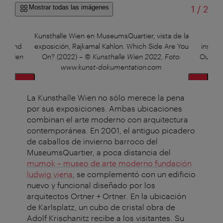
de
Mostrar todas las imágenes
1
/
2
 la
Kunsthalle Wien en MuseumsQuartier, vista de la
Ku
ver Find
exposición, Rajkamal Kahlon. Which Side Are You
instala
le Wien
On? (2022)
–
© Kunsthalle Wien 2022, Foto:
Out Wh
www.kunst-dokumentation.com
La Kunsthalle Wien no sólo merece la pena
por sus exposiciones. Ambas ubicaciones
combinan el arte moderno con arquitectura
contemporánea. En 2001, el antiguo picadero
de caballos de invierno barroco del
MuseumsQuartier, a poca distancia del
mumok – museo de arte moderno fundación
ludwig viena
, se complementó con un edificio
nuevo y funcional diseñado por los
arquitectos Ortner + Ortner. En la ubicación
de Karlsplatz, un cubo de cristal obra de
Adolf Krischanitz recibe a los visitantes. Su