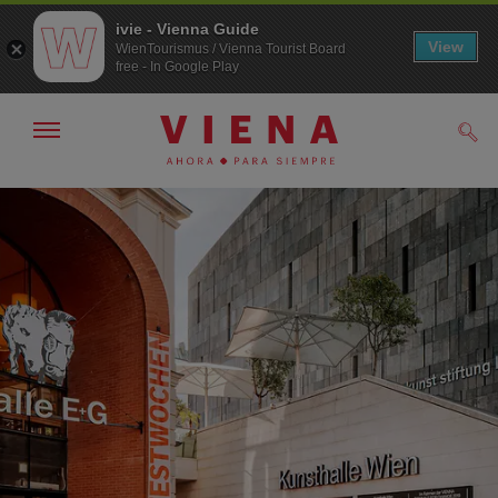
ivie - Vienna Guide
View
WienTourismus / Vienna Tourist Board
free - In Google Play
Mostrar/ocultar
Busc
navegación
A
Al
la
contenido
navegación