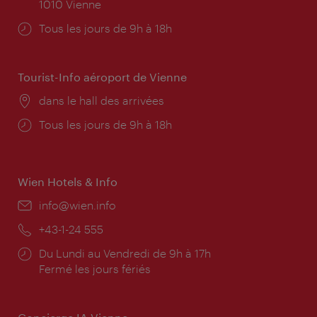
1010 Vienne
Horaires
Tous les jours de 9h à 18h
d'ouverture:
Tourist-Info aéroport de Vienne
Lieu:
dans le hall des arrivées
Horaires
Tous les jours de 9h à 18h
d'ouverture:
Wien Hotels & Info
E-
info@wien.info
mail:
Téléphone:
+43-1-24 555
Horaires
Du Lundi au Vendredi de 9h à 17h
d'ouverture:
Fermé les jours fériés