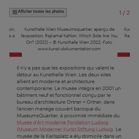
sur
Afficher toutes les photos
1
/
2
llation,
Kunsthalle Wien Museumsquartier, aperçu de
Kunstha
 Who’s a
l’exposition, Rajkamal Kahlon. Which Side Are You
Rade Pe
en
On? (2022)
–
© Kunsthalle Wien 2022, Foto:
G
www.kunst-dokumentation.com
Il n’y a pas que les expositions qui valent le
détour au Kunsthalle Wien. Les deux sites
allient art moderne et architecture
contemporaine. Le musée intégra en 2001 un
bâtiment neuf et fonctionnel conçu par le
bureau d’architecture Ortner + Ortner, dans
l’ancien manège couvert baroque du
MuseumsQuartier, à proximité immédiate du
Musée d'Art moderne Fondation Ludwig
(Museum Moderner Kunst Stiftung Ludwig
. Le
musée de la Karlsplatz a élu domicile dans un