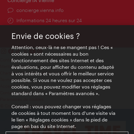
Concierge IA Vienne
Ort:
concierge.vienna.info
Öffnungszeiten:
Informations 24 heures sur 24
Envie de cookies ?
Attention, ceux-là ne se mangent pas ! Ces «
cookies » sont nécessaires au bon
Contact
fonctionnement des sites Internet et des
Mentions obligatoires
évaluations, pour afficher du contenu adapté
Charte sur le respect de la vie privée
à vos intérêts et vous offrir le meilleur service
Terms of Use
possible. Si vous ne voulez pas accepter ces
Accessibilité
cookies, vous pouvez modifier vos réglages
Contact presse
standard dans « Paramètres avancés ».
Paramètres de cookies
© Copyright WienTourismus
Conseil : vous pouvez changer vos réglages
de cookies à tout moment lors d'une visite via
le lien « Réglages cookies » dans le pied de
page en bas du site Internet.