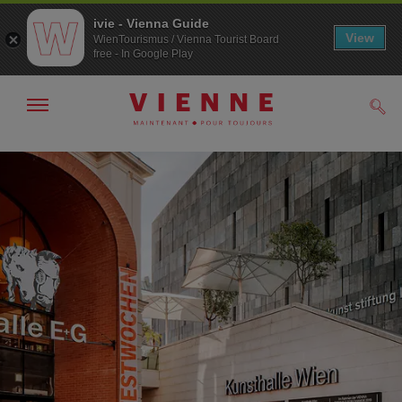
ivie - Vienna Guide
View
WienTourismus / Vienna Tourist Board
free - In Google Play
Afficher
Rech
/
masquer
la
Navigation
Contenu
navigation