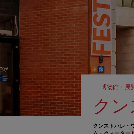
戻
博物館・展
る:
クン
クンストハレ・
ム・クォーター