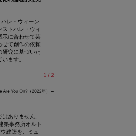
トハレ・ウィーン
ンストハレ・ウィ
展示に合わせて芸
わせて創作の依頼
の研究に基づいた
ています。
/
1
/
2
 You On?（2022年）
–
クンストハレ・ウィーン カールスプラッツ、イ
Wh
ではありません。
は建築事務所オルト
イバウ建築を、ミュ