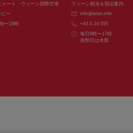
ヒャート・ウィーン国際空港
ウィーン観光＆宿泊案内
ロビー
E
info@wien.info
メ
時〜18時
電
+43-1-24 555
ー
話
ル：
営
毎日9時〜17時
番
業
祝祭日は休業
号：
時
間：