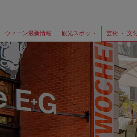
メ
こ
何
ウィーン最新情報
観光スポット
芸術 ・ 文
ニ
の
を
ュ
ペ
お
ー
ー
探
へ
ジ
し
の
で
ト
す
ッ
か？
プ
へ