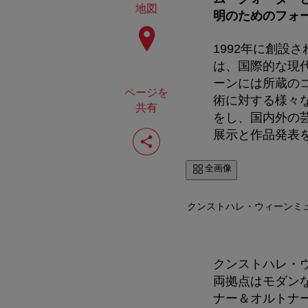
地図
明のためのフォ
1992年に創設
は、国際的な現
ーンには所蔵の
ページを
術に対する様々
共有
をし、国内外の
ペ
展示と作品発表
ー
ジ
を
全画像
共
有
す
クンストハレ・ウィーンミュージ
る
クンストハレ・
両拠点はモダンな
ナー＆オルトナー