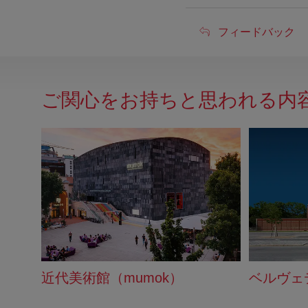
フ
フィードバック
ィ
ー
ご関心をお持ちと思われる内
ド
バ
ッ
ク
近代美術館（mumok）
ベルヴェ