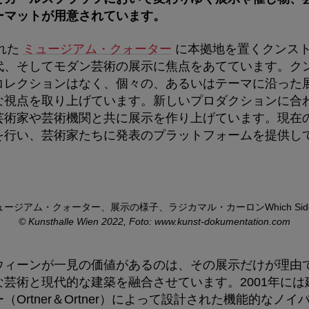
ーマットが用意されています。
された
ミュージアム・クォーター
に本拠地を置くクンス
代、そしてモダン芸術の展示に焦点をあてています。ク
コレクションはなく、個々の、あるいはテーマに沿った
な視点を取り上げています。新しいプロダクションに合
芸術家や芸術機関と共に展示を作り上げています。現在
を行い、芸術家たちに発表のプラットフォームを提供し
アム・クォーター、展示の様子、ラジカマル・カーロンWhich Side Are
© Kunsthalle Wien 2022, Foto: www.kunst-dokumentation.com
ウィーンが一見の価値があるのは、その展示だけが理由
芸術と現代的な建築を融合させています。2001年に
（Ortner＆Ortner）によって設計された機能的なノ