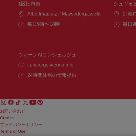
1区旧市街
シュヴェ
場
Albertinaplatz／Maysedergasse角
場
到着
所：
所：
営
毎日9時〜18時
営
毎日9
業
業
時
時
間：
間：
ウィーンAIコンシェルジュ
concierge.vienna.info
24時間体制の情報提供
お問い合わせ
Credits
プライバシーポリシー
Terms of Use