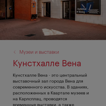
назад
Музеи и выставки
к:
Кунстхалле Вена
Кунстхалле Вена - это центральный
выставочный зал города Вена для
современного искусства. В зданиях,
расположенных в Квартале музеев и
на Карлсплац, проводятся
временные выставки, а также