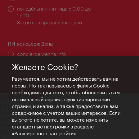
Часы
понеде́льник-пя́тница с 9:00 до
работы:
17:00
Закрыто в праздничные дни
ИИ-консьерж Вены
concierge.vienna.info
Информация круглосуточно
Желаете Cookie?
Разумеется, мы не хотим действовать вам на
нервы. Но так называемые файлы Cookie
необходимы для того, чтобы обеспечить вам
оптимальный сервис, функционирование
Контакт
страниц и анализ, а также предоставить вам
Credits
содержимое с учетом ваших интересов. Если
Положение о конфиденциальности
вы этого не хотите, вы можете изменить
Terms of Use
стандартные настройки в разделе
Доступность
«Расширенные настройки».