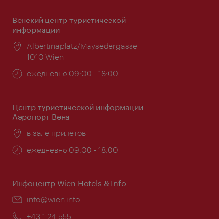
Венский центр туристической
информации
Расположение:
Albertinaplatz/Maysedergasse
1010 Wien
Часы
ежедневно 09:00 - 18:00
работы:
Центр туристической информации
Аэропорт Вена
Расположение:
в зале прилетов
Часы
ежедневно 09:00 - 18:00
работы:
Инфоцентр Wien Hotels & Info
Эл.
info@wien.info
почта:
Телефон:
+43-1-24 555