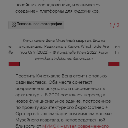
новейших исследованиях, и занимается
созданием платформы для художников.
из
Показать все фотографии
1
/
2
а
Кунстхалле Вена Музейный квартал, Вид на
I Never
экспозицию, Раджкамаль Калон. Which Side Are
инстал
sthalle
You On? (2022)
–
© Kunsthalle Wien 2022, Foto:
Find O
www.kunst-dokumentation.com
Посетить Кунстхалле Вена стоит не только
ради выставок. Оба места сочетают
современное искусство и современность
архитектуры. В 2001 состоялся переезд в
новое функциональное здание, построенное
по проекту архитектурного бюро Ортнер +
Ортнер в бывшем барочном зимнем манеже
Музейного квартала, в непосредственной
близости от
МУМОК – музея современного