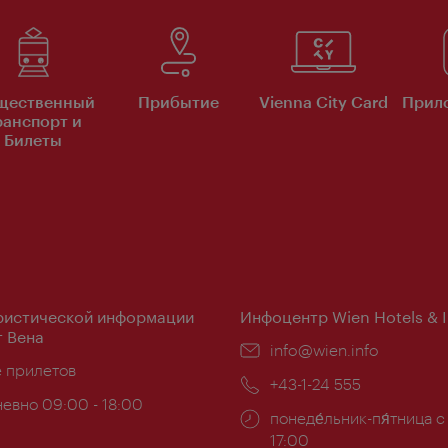
щественный
Прибытие
Vienna City Card
Прило
ранспорт и
Билеты
ристической информации
Инфоцентр Wien Hotels & 
 Вена
Эл.
info@wien.info
ложение:
е прилетов
почта:
Телефон:
+43-1-24 555
евно 09:00 - 18:00
Часы
понеде́льник-пя́тница с
ы:
работы:
17:00