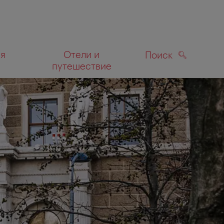
ля
Отели и
Поиск
путешествие
ПОИСК
а карте