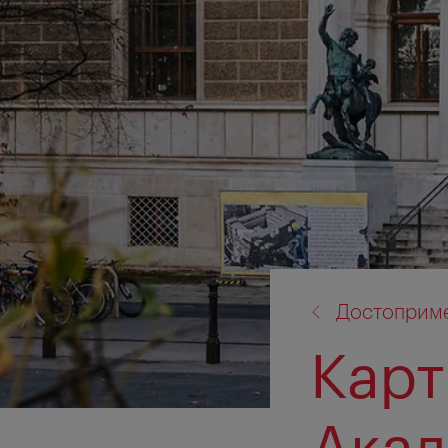
назад
Достоприме
к:
Карт
Ака