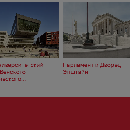
ниверситетский
Парламент и Дворец
 Венского
Эпштайн
ческого
итета