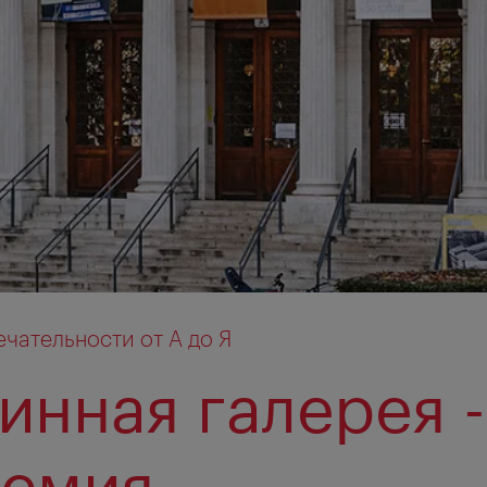
чательности от А до Я
инная галерея -
демия