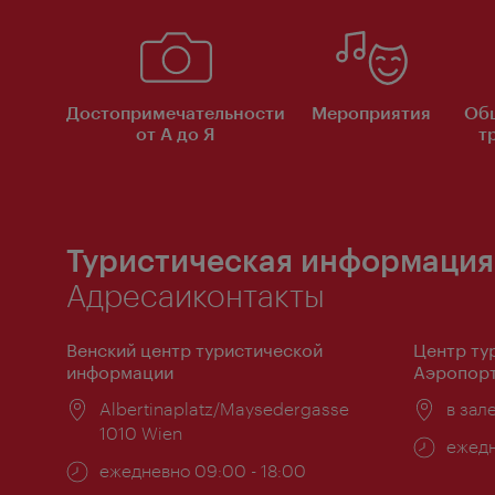
Достопримечательности
Мероприятия
Об
от А до Я
т
Туристическая информация
Адресаиконтакты
Венский центр туристической
Центр ту
информации
Аэропорт
Расположение:
Albertinaplatz/Maysedergasse
Распо
в зал
1010 Wien
Часы
ежедн
Часы
ежедневно 09:00 - 18:00
работ
работы: