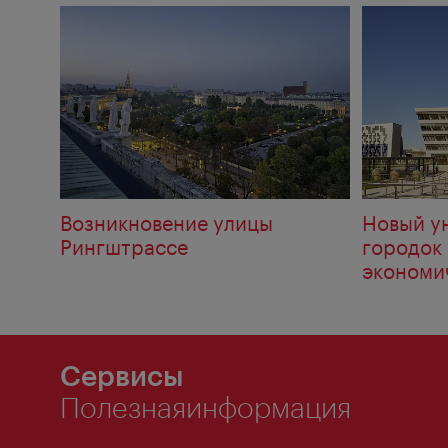
Возникновение улицы
Новый у
Рингштрассе
городок
экономи
универс
Сервисы
Полезнаяинформация