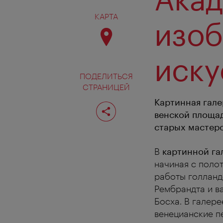
КАРТА
изоб
иску
ПОДЕЛИТЬСЯ
СТРАНИЦЕЙ
Картинная гале
Поделиться
страницей
венской площа
старых мастеро
В
картинной га
начиная с полот
работы голландс
Рембрандта и в
Босха. В галер
венецианские п