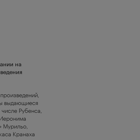
дании на
зведения
 произведений,
ены выдающиеся
 числе Рубенса,
 Иеронима
» Мурильо,
укаса Кранаха