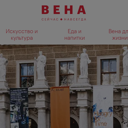
Искусство и
Еда и
Вена д
культура
напитки
жизни
Показать результаты поиска н