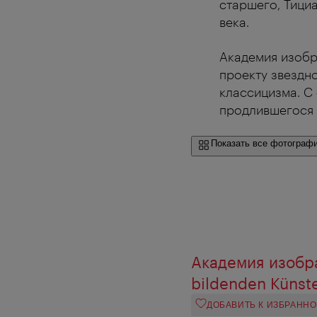
старшего, Тициа
века.
Академия изобра
проекту звездн
классицизма. С 
продлившегося т
Показать все фотограф
Академия изобра
bildenden Künst
ДОБАВИТЬ К ИЗБРАНН