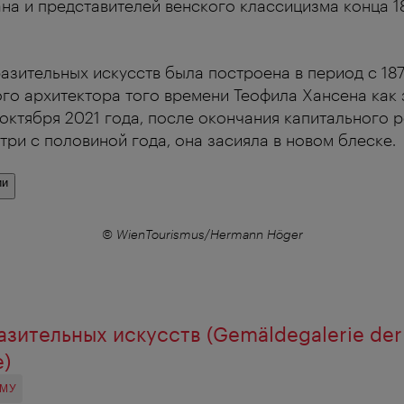
на и представителей венского классицизма конца 18
зительных искусств была построена в период с 1872
ого архитектора того времени Теофила Хансена как 
октября 2021 года, после окончания капитального р
ри с половиной года, она засияла в новом блеске.
ии
© WienTourismus/Hermann Höger
зительных искусств (Gemäldegalerie der
e)
ОМУ