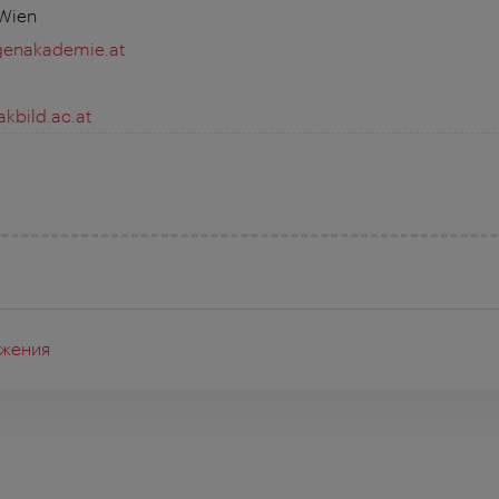
 Wien
enakademie.at
bild.ac.at
жения
я