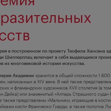
разительных
сств
рея в построенном по проекту Теофила Хансена з
ди Шиллерплац включает в себя выдающиеся прои
в из многовековой истории искусства.
лерее Академии
хранится в общей сложности 1 600
ен, написанных в XIV веке. В ней также представл
ких и фламандских художников XVII столетия (в том
ан Дейка) или знаменитый «Алтарь Страшного суда»
ее также представлены «Мальчики, играющие в кости
ейзажи кисти Франческо Гуарди, а также полотна Л