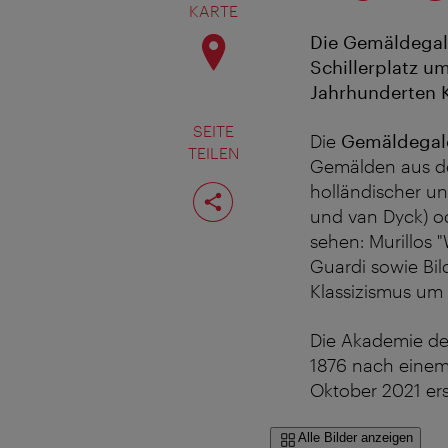
KARTE
Die Gemäldegal
Schillerplatz u
Jahrhunderten 
SEITE
Die
Gemäldegale
TEILEN
Gemälden aus de
Seite
holländischer un
teilen
und van Dyck) o
sehen: Murillos
Guardi sowie Bil
Klassizismus um
Die Akademie der
1876 nach einem
Oktober 2021 ers
Alle Bilder anzeigen