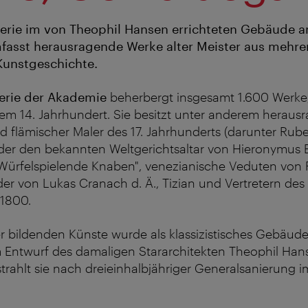
erie im von Theophil Hansen errichteten Gebäude 
mfasst herausragende Werke alter Meister aus mehre
Kunstgeschichte.
rie der Akademie
beherbergt insgesamt 1.600 Werke
m 14. Jahrhundert. Sie besitzt unter anderem heraus
d flämischer Maler des 17. Jahrhunderts (darunter Ru
der den bekannten Weltgerichtsaltar von Hieronymus 
 "Würfelspielende Knaben", venezianische Veduten von
der von Lukas Cranach d. Ä., Tizian und Vertretern des
 1800.
 bildenden Künste wurde als klassizistisches Gebäude
 Entwurf des damaligen Stararchitekten Theophil Hans
trahlt sie nach dreieinhalbjähriger Generalsanierung 