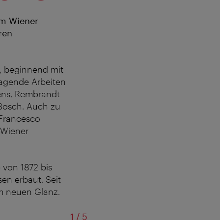
am Wiener
ren
, beginnend mit
ragende Arbeiten
bens, Rembrandt
Bosch. Auch zu
 Francesco
 Wiener
 von 1872 bis
en erbaut. Seit
im neuen Glanz.
von
1
/
5