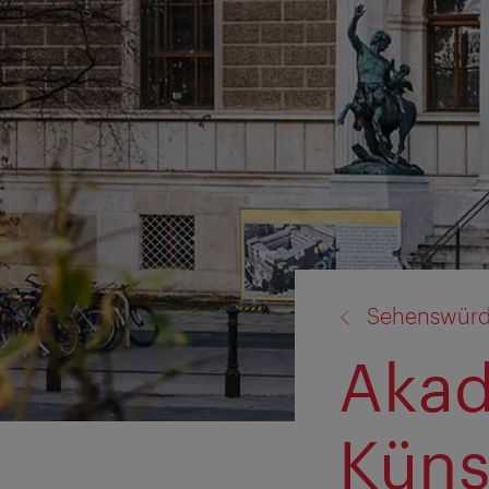
Zurück
Sehenswürdi
zu:
Akad
Küns