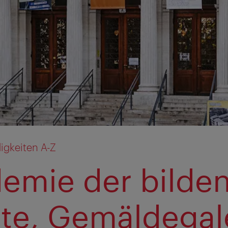
gkeiten A-Z
emie der bilde
te, Gemäldegal