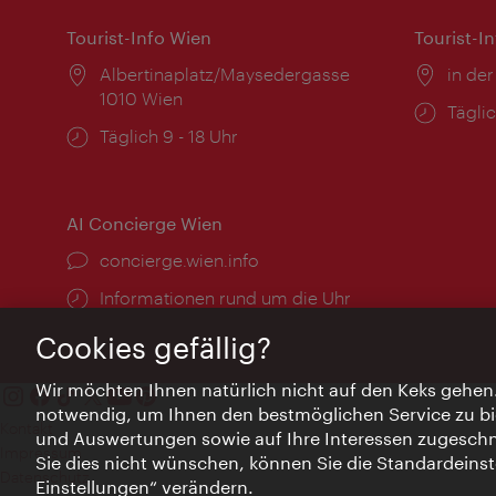
Tourist-Info Wien
Tourist-I
Ort:
Albertinaplatz/Maysedergasse
Ort:
in der
1010 Wien
Öffnu
Täglic
Öffnungszeiten:
Täglich 9 - 18 Uhr
AI Concierge Wien
Ort:
concierge.wien.info
Öffnungszeiten:
Informationen rund um die Uhr
Cookies gefällig?
Wir möchten Ihnen natürlich nicht auf den Keks gehen
notwendig, um Ihnen den bestmöglichen Service zu bi
Kontakt
und Auswertungen sowie auf Ihre Interessen zugeschni
Impressum
Sie dies nicht wünschen, können Sie die Standardeinst
Datenschutz
Einstellungen“ verändern.