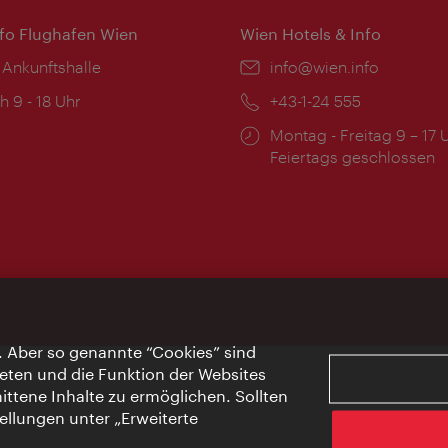
nfo Flughafen Wien
Wien Hotels & Info
 Ankunftshalle
Email:
info@wien.info
ngszeiten:
h 9 - 18 Uhr
Telefon:
+43-1-24 555
Öffnungszeiten:
Montag - Freitag 9 – 17 
Feiertags geschlossen
. Aber so genannte “Cookies” sind
eten und die Funktion der Websites
ttene Inhalte zu ermöglichen. Sollten
ellungen unter „Erweiterte