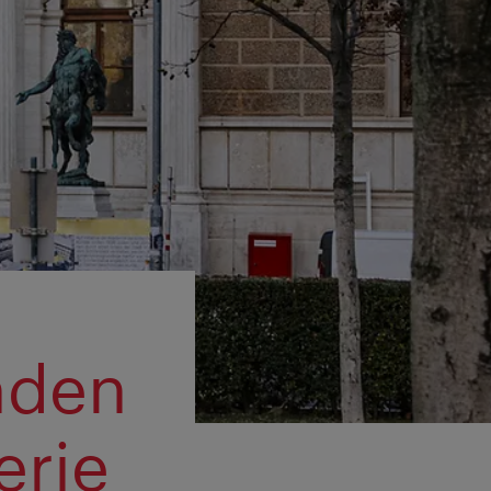
nden
erie