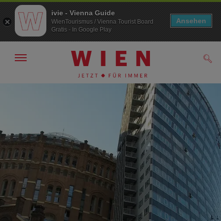
ivie - Vienna Guide
Ansehen
WienTourismus / Vienna Tourist Board
Gratis - In Google Play
Navigation
Such
anzeigen/
ausblenden
Zur
Zum
Navigation
Inhalt