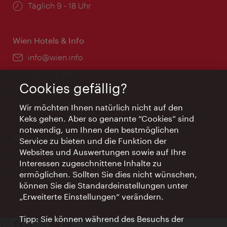
Öffnungszeiten:
Täglich 9 - 18 Uhr
Wien Hotels & Info
Email:
info@wien.info
Telefon:
+43-1-24 555
Cookies gefällig?
Öffnungszeiten:
Montag - Freitag 9 – 17 Uhr
Feiertags geschlossen
Wir möchten Ihnen natürlich nicht auf den
Keks gehen. Aber so genannte “Cookies” sind
notwendig, um Ihnen den bestmöglichen
AI Concierge Wien
Service zu bieten und die Funktion der
Websites und Auswertungen sowie auf Ihre
Ort:
concierge.wien.info
Interessen zugeschnittene Inhalte zu
Öffnungszeiten:
Informationen rund um die Uhr
ermöglichen. Sollten Sie dies nicht wünschen,
können Sie die Standardeinstellungen unter
„Erweiterte Einstellungen“ verändern.
Tipp: Sie können während des Besuchs der