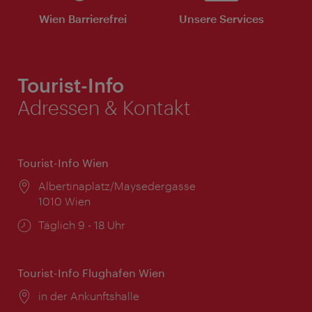
Wien Barrierefrei
Unsere Services
Tourist-Info
Adressen & Kontakt
Tourist-Info Wien
Ort:
Albertinaplatz/Maysedergasse
1010 Wien
Öffnungszeiten:
Täglich 9 - 18 Uhr
Tourist-Info Flughafen Wien
Ort:
in der Ankunftshalle