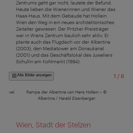
Zentrums geht gar nicht, lautete der Befund.
Heute lieben die Wienerinnen und Wiener das
Haas-Haus. Mit dem Gebäude hat Hollein
Wien den Weg in ein neues architektonisches
Zeitalter gewiesen. Der Pritzker-Preisträger
war in Wiens Zentrum baulich sehr aktiv. Er
plante auch das Flugdach vor der Albertina
(2003), den Mediatower am Donaukanal
(2001) und das Geschäftslokal des Juweliers
Schullin am Kohlmarkt (1984).
von
Alle Bilder anzeigen
1
/
6
 Nouvel
Rampe der Albertina von Hans Hollein
–
©
Wohn
r
Albertina / Harald Eisenberger
Had
Wien, Stadt der Stelzen