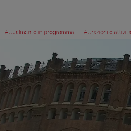
Alla
Al
Cosa
Attualmente in programma
Attrazioni e attivit
navigazione
contenuto
cerchi?