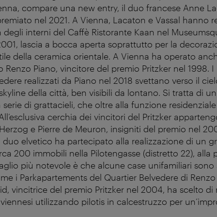
ienna, compare una new entry, il duo francese Anne L
 premiato nel 2021. A Vienna, Lacaton e Vassal hanno re
 degli interni del Caffè Ristorante Kaan nel Museumsquar
001, lascia a bocca aperta soprattutto per la decorazion
stile della ceramica orientale. A Vienna ha operato anc
no Renzo Piano, vincitore del premio Pritzker nel 1998. 
edere realizzati da Piano nel 2018 svettano verso il cielo 
kyline della città, ben visibili da lontano. Si tratta di 
 serie di grattacieli, che oltre alla funzione residenzi
ll’esclusiva cerchia dei vincitori del Pritzker apparten
Herzog e Pierre de Meuron, insigniti del premio nel 200
il duo elvetico ha partecipato alla realizzazione di un
irca 200 immobili nella Pilotengasse (distretto 22), alla p
ettaglio più notevole è che alcune case unifamiliari sono
come i Parkapartements del Quartier Belvedere di Renzo
, vincitrice del premio Pritzker nel 2004, ha scelto di 
 viennesi utilizzando pilotis in calcestruzzo per un’imp