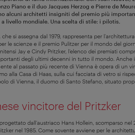
enzo Piano e il duo Jacques Herzog e Pierre de Meur
no alcuni architetti insigniti del premio più importa
 a livello mondiale. Una scelta di stile: i pilotis.
r, che si assegna dal 1979, rappresenta per l’architettura
r le scienze e il premio Pulitzer per il mondo del giorna
nitensi Jay e Cindy Pritzker, l’elenco dei premiati com
mportanti degli ultimi decenni in tutto il mondo. Anche i
nente al passato più recente di Vienna è opera di un vi
iamo alla Casa di Haas, sulla cui facciata di vetro si ris
olo di Vienna, il duomo di Santo Stefano, situato propr
ese vincitore del Pritzker
o progettato dall’austriaco Hans Hollein, scomparso nel 
ritzker nel 1985. Come sovente avviene per le architettur