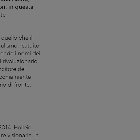
on, in questa
nte
 quello che il
lismo. Istituito
prende i nomi dei
l rivoluzionario
ncitore del
pecchia niente
io di fronte.
2014. Hollein
e visionarie, la