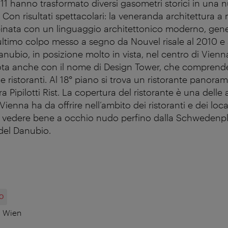
 11 hanno trasformato diversi gasometri storici in una 
Con risultati spettacolari: la veneranda architettura a 
nata con un linguaggio architettonico moderno, gener
ltimo colpo messo a segno da Nouvel risale al 2010 e si
nubio, in posizione molto in vista, nel centro di Vienna.
ota anche con il nome di Design Tower, che comprende
e ristoranti. Al 18° piano si trova un ristorante panoram
era Pipilotti Rist. La copertura del ristorante è una delle
Vienna ha da offrire nell’ambito dei ristoranti e dei local
ò vedere bene a occhio nudo perfino dalla Schwedenpla
 del Danubio.
O
0 Wien