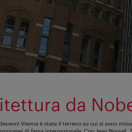
itettura da Nob
decenni Vienna è stata il terreno su cui si sono misurat
emporanei di fama internazionale. Con Jean Nouvel, 