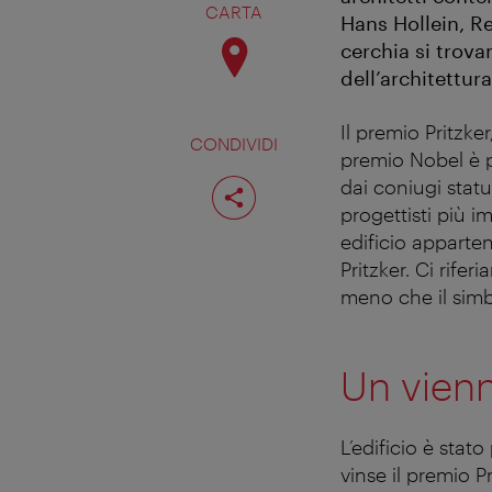
CARTA
Hans Hollein, R
cerchia si trova
dell’architettura
Il premio Pritzke
CONDIVIDI
premio Nobel è pe
Condividi
dai coniugi statu
pagina
progettisti più i
edificio apparte
Pritzker. Ci rifer
meno che il simb
Un vienn
L’edificio è stat
vinse il premio P