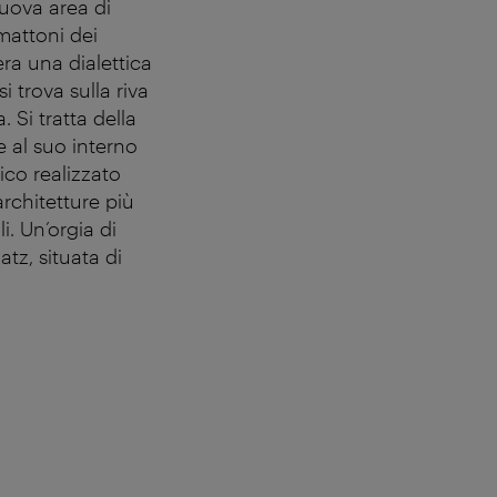
nuova area di
mattoni dei
a una dialettica
 trova sulla riva
 Si tratta della
 al suo interno
ico realizzato
 architetture più
i. Un’orgia di
tz, situata di