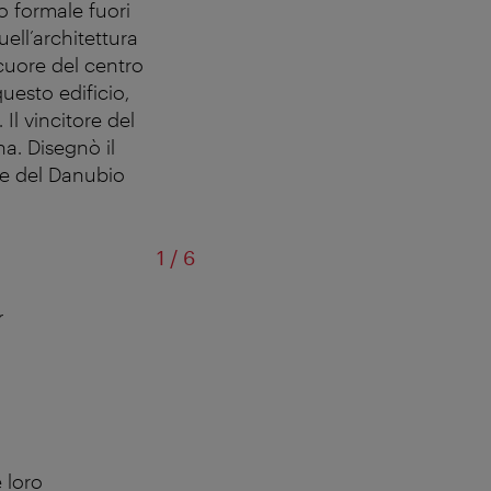
o formale fuori
ell’architettura
 cuore del centro
uesto edificio,
Il vincitore del
na. Disegnò il
ale del Danubio
di
1
/
6
r
Complesso residenziale sul
e loro