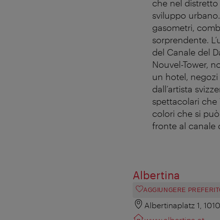
che nel distretto
sviluppo urbano. 
gasometri, combi
sorprendente. L’u
del Canale del Da
Nouvel-Tower, n
un hotel, negozi 
dall’artista svizz
spettacolari che 
colori che si pu
fronte al canale
Albertina
AGGIUNGERE PREFERIT
Albertinaplatz 1, 101
www.albertina.at