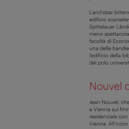
L’archistar brit
edificio sopraele
Spittelauer Länd
meno spettacolare
facoltà di Econo
una delle bandie
l’edificio della 
del polo universit
Nouvel da
Jean Nouvel, che 
a Vienna sul fini
residenziale con 
Vienna. All’inizi