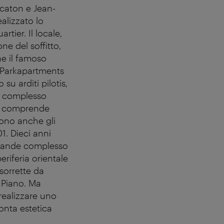
acaton e Jean-
alizzato lo
tier. Il locale,
e del soffitto,
he il famoso
I Parkapartments
su arditi pilotis,
un complesso
ale comprende
gono anche gli
1. Dieci anni
 grande complesso
eriferia orientale
 sorrette da
 Piano. Ma
realizzare uno
ronta estetica