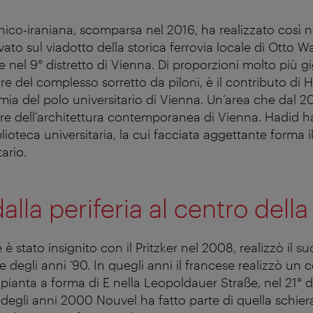
annico-iraniana, scomparsa nel 2016, ha realizzato così
vato sul viadotto della storica ferrovia locale di Otto 
e nel 9° distretto di Vienna. Di proporzioni molto più 
 del complesso sorretto da piloni, è il contributo di H
mia del polo universitario di Vienna. Un’area che dal 20
re dell’architettura contemporanea di Vienna. Hadid h
biblioteca universitaria, la cui facciata aggettante forma 
ario.
lla periferia al centro della 
è stato insignito con il Pritzker nel 2008, realizzò il 
re degli anni ‘90. In quegli anni il francese realizzò un
pianta a forma di E nella Leopoldauer Straße, nel 21° di
o degli anni 2000 Nouvel ha fatto parte di quella schiera