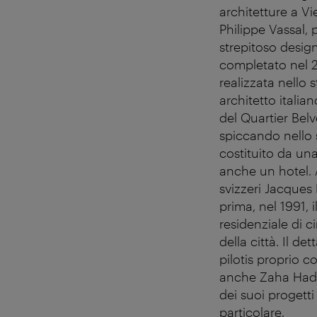
architetture a V
Philippe Vassal,
strepitoso design
completato nel 2
realizzata nello 
architetto italia
del Quartier Belv
spiccando nello s
costituito da una
anche un hotel. A
svizzeri Jacques 
prima, nel 1991, 
residenziale di c
della città. Il d
pilotis proprio 
anche Zaha Hadid
dei suoi progetti
particolare.