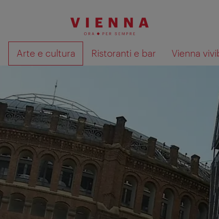
à
Arte e cultura
Ristoranti e bar
Vienna vivi
Mostra i risultati della ricerca su