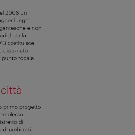
 nel 2006 un
Wagner lungo
gigantesche e non
adid per la
13 costituisce
a disegnato
il punto focale
città
suo primo progetto
 complesso
stretto di
 di architetti