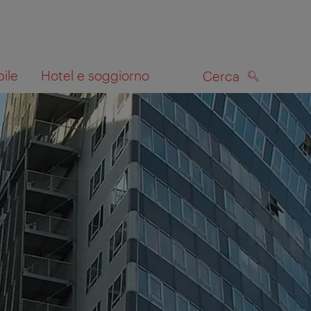
bile
Hotel e soggiorno
Cerca
CERCA
lla mappa