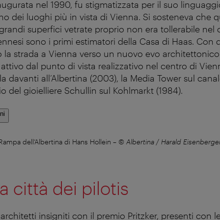
ugurata nel 1990, fu stigmatizzata per il suo linguaggi
 dei luoghi più in vista di Vienna. Si sosteneva che qu
randi superfici vetrate proprio non era tollerabile nel
iennesi sono i primi estimatori della Casa di Haas. Con q
 la strada a Vienna verso un nuovo evo architettonico. 
 attivo dal punto di vista realizzativo nel centro di Vien
la davanti all’Albertina (2003), la Media Tower sul can
io del gioielliere Schullin sul Kohlmarkt (1984).
ni
Rampa dell’Albertina di Hans Hollein
–
© Albertina / Harald Eisenberge
a città dei pilotis
architetti insigniti con il premio Pritzker, presenti con l