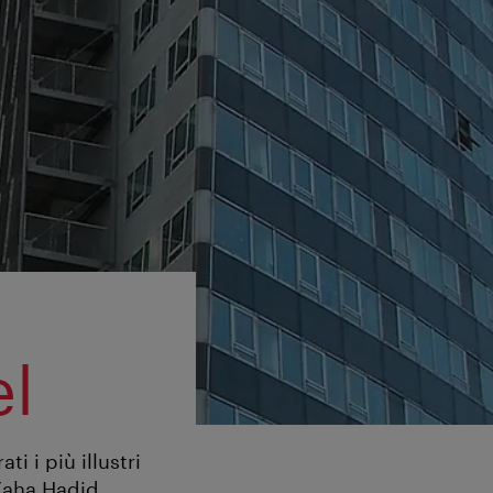
el
i i più illustri
Zaha Hadid,