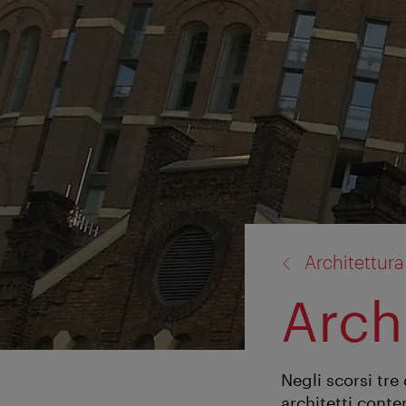
torna
Architettura
a:
Arch
Negli scorsi tre 
architetti cont