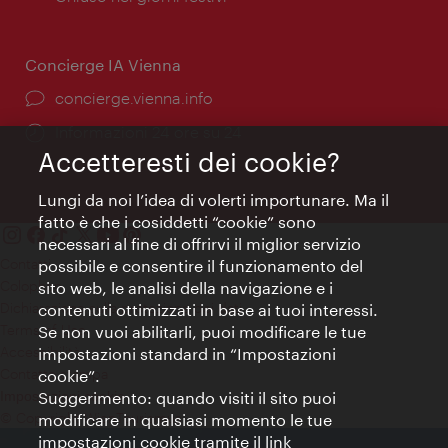
apertura:
Concierge IA Vienna
Ort:
concierge.vienna.info
Öffnungszeiten:
Informazioni 24 ore su 24
Accetteresti dei cookie?
Lungi da noi l’idea di volerti importunare. Ma il
fatto è che i cosiddetti “cookie” sono
necessari al fine di offrirvi il miglior servizio
Contatti
possibile e consentire il funzionamento del
Colophon
sito web, le analisi della navigazione e i
Dichiarazione sulla protezione dei dati
contenuti ottimizzati in base ai tuoi interessi.
Terms of Use
Se non vuoi abilitarli, puoi modificare le tue
Accessibilità
impostazioni standard in “Impostazioni
Contatto stampa
cookie”.
Suggerimento: quando visiti il sito puoi
Impostazioni cookie
© Copyright WienTourismus
modificare in qualsiasi momento le tue
impostazioni cookie tramite il link