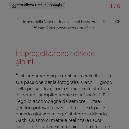
di
Visualizza tutte le immagini
1
/
6
rald
Icona della Vienna Rossa: il Karl Marx Hof
–
©
Chiesa 
Harald Gach/www.viennabricks.at
La progettazione richiede
giorni
È iniziato tutto cinque anni fa. La scintilla fu la
sua passione per la fotografia. Gach: “Il gioco
della prospettiva, concentrami sulle strutture
e i dettagli semplicemente mi affascina”. E il
Lego lo accompagna da sempre. “I miei
genitori potevano avere intere ore di pace,
quando giocavo a Lego” si ricorda ridendo
Gach. Quanto ci mette a realizzare i suoi
modellini? “La fase che richiede più tempo è