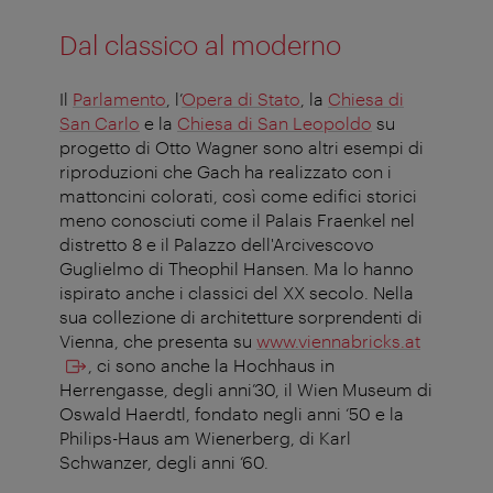
Dal classico al moderno
Il
Parlamento
, l’
Opera di Stato
, la
Chiesa di
San Carlo
e la
Chiesa di San Leopoldo
su
progetto di Otto Wagner sono altri esempi di
riproduzioni che Gach ha realizzato con i
mattoncini colorati, così come edifici storici
meno conosciuti come il Palais Fraenkel nel
distretto 8 e il Palazzo dell'Arcivescovo
Guglielmo di Theophil Hansen. Ma lo hanno
ispirato anche i classici del XX secolo. Nella
sua collezione di architetture sorprendenti di
Vienna, che presenta su
www.viennabricks.at
, ci sono anche la Hochhaus in
Herrengasse, degli anni’30, il Wien Museum di
Oswald Haerdtl, fondato negli anni ‘50 e la
Philips-Haus am Wienerberg, di Karl
Schwanzer, degli anni ‘60.