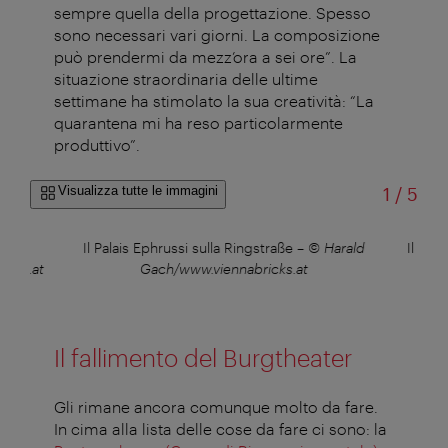
sempre quella della progettazione. Spesso
sono necessari vari giorni. La composizione
può prendermi da mezz’ora a sei ore”. La
situazione straordinaria delle ultime
settimane ha stimolato la sua creatività: “La
quarantena mi ha reso particolarmente
produttivo”.
di
Visualizza tutte le immagini
1
/
5
, nel
Il Palais Ephrussi sulla Ringstraße
–
© Harald
Il Mum
icks.at
Gach/www.viennabricks.at
Il fallimento del Burgtheater
Gli rimane ancora comunque molto da fare.
In cima alla lista delle cose da fare ci sono: la