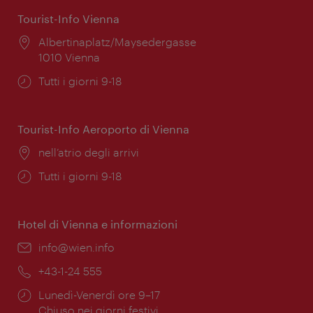
Tourist-Info Vienna
Posizione:
Albertinaplatz/Maysedergasse
1010 Vienna
Orari
Tutti i giorni 9-18
di
apertura:
Tourist-Info Aeroporto di Vienna
Posizione:
nell’atrio degli arrivi
Orari
Tutti i giorni 9-18
di
apertura:
Hotel di Vienna e informazioni
Email:
info@wien.info
Telefono:
+43-1-24 555
Orari
Lunedì-Venerdì ore 9–17
di
Chiuso nei giorni festivi