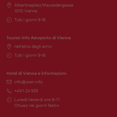
Posizione:
Albertinaplatz/Maysedergasse
1010 Vienna
Orari
Tutti i giorni 9-18
di
apertura:
Tourist-Info Aeroporto di Vienna
Posizione:
nell’atrio degli arrivi
Orari
Tutti i giorni 9-18
di
apertura:
Hotel di Vienna e informazioni
Email:
info@wien.info
Telefono:
+43-1-24 555
Orari
Lunedì-Venerdì ore 9–17
di
Chiuso nei giorni festivi
apertura: