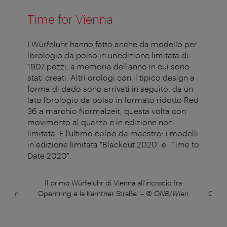
Time for Vienna
I Würfeluhr hanno fatto anche da modello per
l’orologio da polso in un’edizione limitata di
1907 pezzi, a memoria dell’anno in cui sono
stati creati. Altri orologi con il tipico design a
forma di dado sono arrivati in seguito: da un
lato l’orologio da polso in formato ridotto Red
36 a marchio Normalzeit, questa volta con
movimento al quarzo e in edizione non
limitata. E l’ultimo colpo da maestro: i modelli
in edizione limitata "Blackout 2020" e "Time to
Date 2020".
 fra
Il primo Würfeluhr di Vienna all’incrocio fra
Il 
/Wien
Opernring e la Kärntner Straße.
–
© ÖNB/Wien
Opern