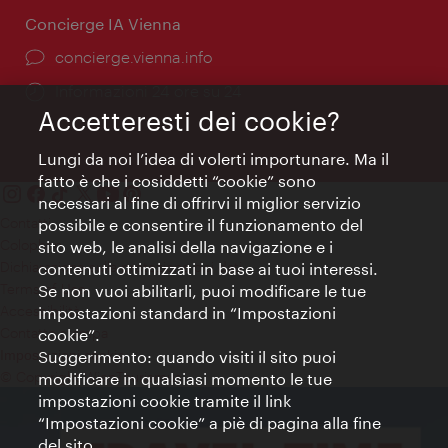
Concierge IA Vienna
Ort:
concierge.vienna.info
Öffnungszeiten:
Informazioni 24 ore su 24
Accetteresti dei cookie?
Lungi da noi l’idea di volerti importunare. Ma il
fatto è che i cosiddetti “cookie” sono
necessari al fine di offrirvi il miglior servizio
Contatti
possibile e consentire il funzionamento del
Colophon
sito web, le analisi della navigazione e i
Dichiarazione sulla protezione dei dati
contenuti ottimizzati in base ai tuoi interessi.
Terms of Use
Se non vuoi abilitarli, puoi modificare le tue
Accessibilità
impostazioni standard in “Impostazioni
Contatto stampa
cookie”.
Suggerimento: quando visiti il sito puoi
Impostazioni cookie
© Copyright WienTourismus
modificare in qualsiasi momento le tue
impostazioni cookie tramite il link
“Impostazioni cookie” a piè di pagina alla fine
del sito.