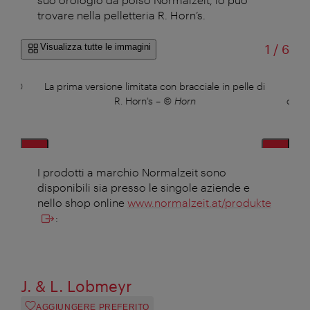
trovare nella pelletteria R. Horn’s.
di
Visualizza tutte le immagini
1
/
6
r
–
©
La prima versione limitata con bracciale in pelle di
L’o
R. Horn's
–
© Horn
cintu
I prodotti a marchio Normalzeit sono
disponibili sia presso le singole aziende e
nello shop online
www.normalzeit.at/produkte
:
J. & L. Lobmeyr
AGGIUNGERE PREFERITO