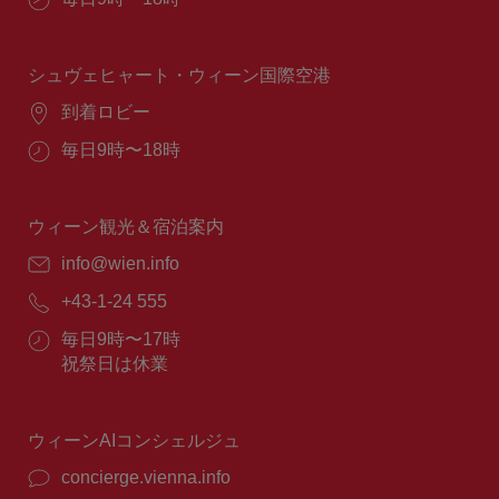
業
時
間：
シュヴェヒャート・ウィーン国際空港
場
到着ロビー
所：
営
毎日9時〜18時
業
時
間：
ウィーン観光＆宿泊案内
E
info@wien.info
メ
電
+43-1-24 555
ー
話
ル：
営
毎日9時〜17時
番
業
祝祭日は休業
号：
時
間：
ウィーンAIコンシェルジュ
concierge.vienna.info