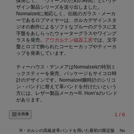
採用して、「ウィーンのための時間」というデ
ザイン製品シリーズを送り出しました。
Normalzeitに相応しく、伝統のガラス・メーカ
ーであるロブマイヤーは、ポルカデザインスタ
ジオの創作によるソフトなブルーのグラスに文
字盤をあしらったウォーターグラスやワイング
ラスを発売。
アウガルテン磁器工房
では、文字
盤とロゴで飾られたコーヒーカップやティーカ
ップを発表しています。
ティーハウス・デンメアはNormalzeitの特別ミ
ックスティーを発売、パッケージもサイコロ時
計のデザインです。Normalzeit腕時計のシリコ
ン・バンドに替えて革バンドを付けたいという
方には、レザー製品メーカーR. Horn’sのバンド
があります。
/
全画像
1
/
6
ス
–
©
R・ホルンの高級皮革バンドを用いた最初の限定版
Norm