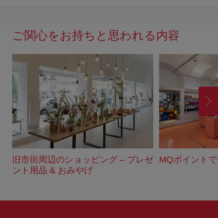
ィ
ー
ド
ご関心をお持ちと思われる内容
バ
ッ
ク
進
む
旧市街周辺のショッピング – プレゼ
MQポイント
ント用品 & おみやげ