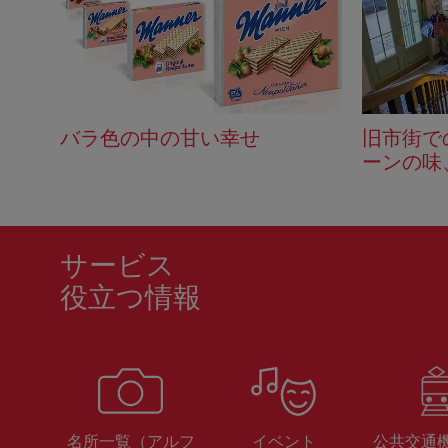
バラ色の中の甘い幸せ
旧市街で
ーンの味
サービス
役立つ情報
名所一覧（アルフ
イベント
公共交通