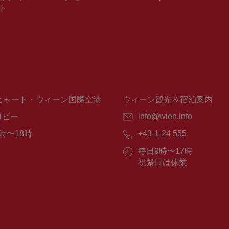
ト
ヒャート・ウィーン国際空港
ウィーン観光＆宿泊案内
ロビー
E
info@wien.info
メ
時〜18時
電
+43-1-24 555
ー
話
ル：
営
毎日9時〜17時
番
業
祝祭日は休業
号：
時
間：