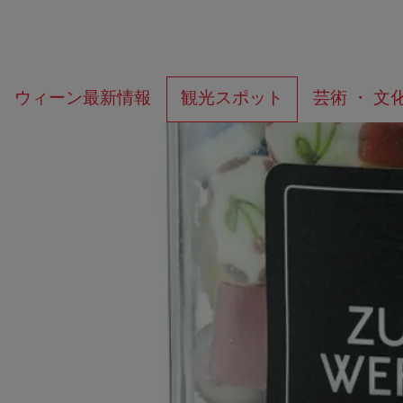
メ
こ
何
ウィーン最新情報
観光スポット
芸術 ・ 文
ニ
の
を
ュ
ペ
お
ー
ー
探
へ
ジ
し
の
で
ト
す
ッ
か？
プ
へ