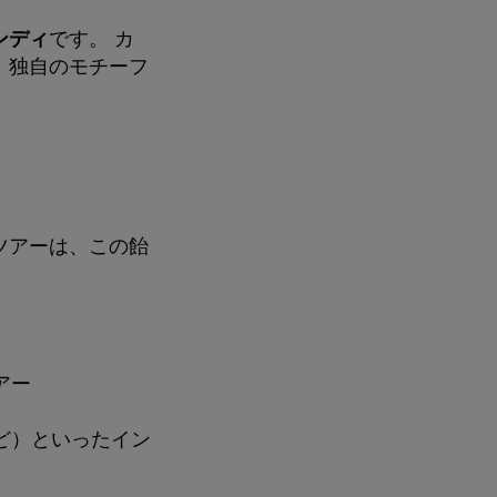
ンディ
です。 カ
。独自のモチーフ
ツアーは、この飴
アー
ど）といったイン