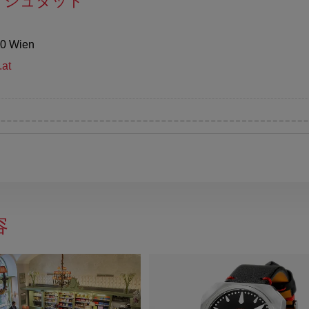
クシュタット
10 Wien
.at
容