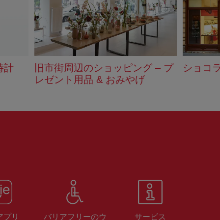
時計
旧市街周辺のショッピング – プ
ショコ
レゼント用品 & おみやげ
 アプリ
バリアフリーのウ
サービス