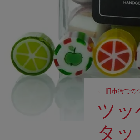
戻
旧市街での
る:
ツッ
タッ