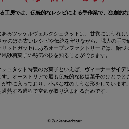
ある工房では、伝統的なレシピによる手作業で、独創的
。
にあるツッケルヴェルクシュタットは、甘党にはうれし
でさかのぼる古いレシピや伝統を守りながら、職人の手で
ーリッヒガッセにあるオープンファクトリーでは、飴づ
ア風砂糖菓子の秘伝の技を知ることができます。
クシュタット特製のお菓子といえば、
ヴィーナーサイデ
です。オーストリアで最も伝統的な砂糖菓子のひとつと
トが中に入っており、小さな枕のような形をしています
を過熱する過程で空気が取り込まれるためです。
© Zuckerlwerkstatt