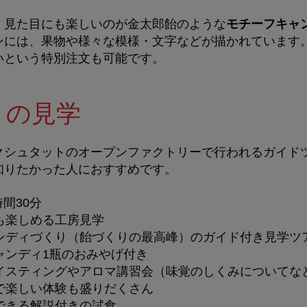
、見た目にも楽しいのが金太郎飴のような
モチーフキャ
ンには、果物や様々な模様・文字などが描かれています
いという特別注文も可能です。
りの見学
クシュタットのオープンファクトリーで行われるガイド
知りたかった人におすすめです。
時間30分
も楽しめる工房見学
ンディづくり（飴づくりの最高峰）のガイド付き見学ツ
ャンディ1瓶のおみやげ付き
イスティングやアロマ講習会（味覚のしくみについてな
で楽しい体験も盛りだくさん
できる解説付きの試食