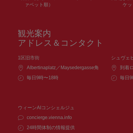
ァベット順）
ケッ
観光案内
アドレス＆コンタクト
1区旧市街
シュヴェ
場
Albertinaplatz／Maysedergasse角
場
到着
所：
所：
営
毎日9時〜18時
営
毎日9
業
業
時
時
間：
間：
ウィーンAIコンシェルジュ
concierge.vienna.info
24時間体制の情報提供