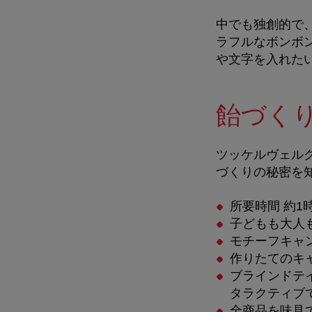
中でも独創的で
ラフルなボンボ
や文字を入れた
飴づく
ツッケルヴェル
づくりの秘密を
所要時間 約1
子どもも大人
モチーフキャ
作りたてのキ
ブラインドテ
タラクティブ
全商品を味見