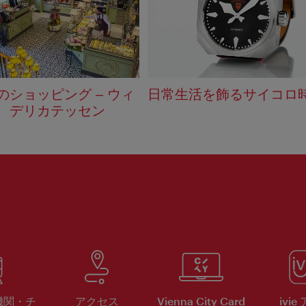
のショッピング – ウィ
日常生活を飾るサイコロ
、デリカテッセン
機関・チ
アクセス
Vienna City Card
ivie