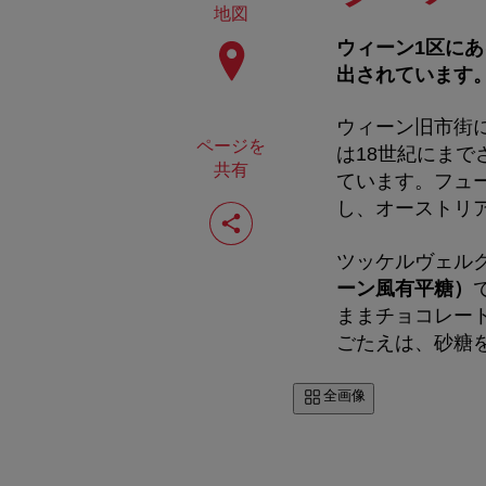
地図
ウィーン1区に
出されています
ウィーン旧市街
ページを
は18世紀にま
共有
ています。フュ
ペ
し、オーストリ
ー
ジ
ツッケルヴェル
を
共
ーン風有平糖）
有
ままチョコレー
す
ごたえは、砂糖
る
全画像