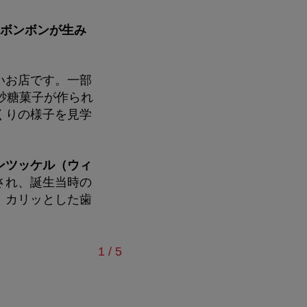
なボンボンが生み
いお店です。一部
砂糖菓子が作られ
くりの様子を見学
ンツッケル（ウィ
され、誕生当時の
。カリッとした歯
/
1
/
5