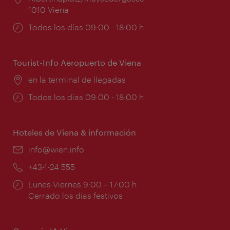
1010 Viena
Horarios
Todos los días 09:00 - 18:00 h
de
apertura:
Tourist-Info Aeropuerto de Viena
Lugar:
en la terminal de llegadas
Horarios
Todos los días 09:00 - 18:00 h
de
apertura:
Hoteles de Viena & información
e-
info@wien.info
mail:
Teléfono:
+43-1-24 555
Horarios
Lunes-Viernes 9:00 – 17:00 h
de
Cerrado los días festivos
apertura: