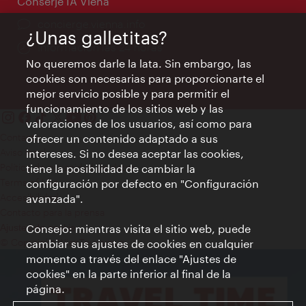
Conserje IA Viena
concierge.vienna.info
¿Unas galletitas?
Información las 24 horas
No queremos darle la lata. Sin embargo, las
cookies son necesarias para proporcionarte el
mejor servicio posible y para permitir el
funcionamiento de los sitios web y las
valoraciones de los usuarios, así como para
Contacto
ofrecer un contenido adaptado a sus
Aviso legal
intereses. Si no desea aceptar las cookies,
Política de privacidad de datos
tiene la posibilidad de cambiar la
Terms of Use
configuración por defecto en "Configuración
Accesibilidad
avanzada".
Contacto para la prensa
Consejo: mientras visita el sitio web, puede
Ajustes de cookie
© Copyright WienTourismus
cambiar sus ajustes de cookies en cualquier
momento a través del enlace "Ajustes de
cookies" en la parte inferior al final de la
página.