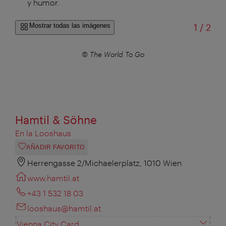
y humor.
de
Mostrar todas las imágenes
1
/
2
© The World To Go
Hamtil & Söhne
En la Looshaus
AÑADIR FAVORITO
Herrengasse 2/Michaelerplatz, 1010 Wien
www.hamtil.at
+43 1 532 18 03
looshaus@hamtil.at
Vienna City Card