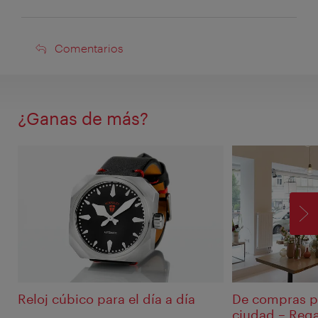
Comentarios
Comentarios
¿Ganas de más?
SI
Reloj cúbico para el día a día
De compras po
ciudad – Rega