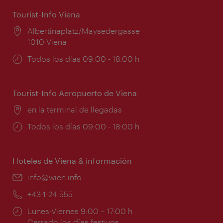
Tourist-Info Viena
Lugar:
Albertinaplatz/Maysedergasse
1010 Viena
Horarios
Todos los días 09:00 - 18:00 h
de
apertura:
Tourist-Info Aeropuerto de Viena
Lugar:
en la terminal de llegadas
Horarios
Todos los días 09:00 - 18:00 h
de
apertura:
Hoteles de Viena & información
e-
info@wien.info
mail:
Teléfono:
+43-1-24 555
Horarios
Lunes-Viernes 9:00 – 17:00 h
de
Cerrado los días festivos