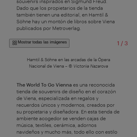
souvenirs inspirados en Sigmund Freud.
Dado que los propietarios de la tienda
también tienen una editorial, en Hamtil &
Söhne hay un montón de libros sobre Viena
publicados por Metroverlag.
de
Mostrar todas las imágenes
1
/
3
til &
Hamtil & Söhne en las arcadas de la Ópera
Ham
Nacional de Viena
–
© Victoriia Nazarova
Na
The World To Go Vienna
es una reconocida
tienda de souvenirs de diseño en el corazón
de Viena, especializada en regalos y
recuerdos únicos y modernos, creados por
su propietaria y diseñadora. En esta tienda de
ambiente acogedor se venden cajas de
música, textiles, cerámica, adornos
navideños y mucho más, todo ello con estilo