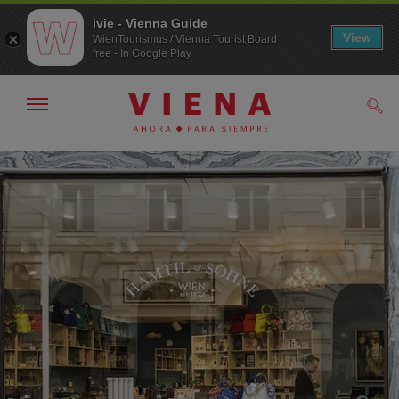
ivie - Vienna Guide
View
WienTourismus / Vienna Tourist Board
free - In Google Play
Mostrar/ocultar
Busc
navegación
A
Al
la
contenido
navegación