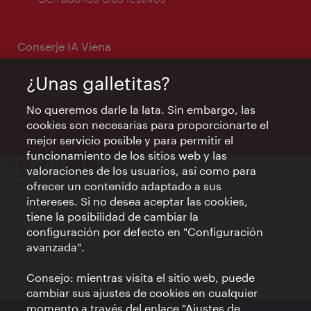
apertura:
Conserje IA Viena
concierge.vienna.info
¿Unas galletitas?
Información las 24 horas
No queremos darle la lata. Sin embargo, las
cookies son necesarias para proporcionarte el
mejor servicio posible y para permitir el
funcionamiento de los sitios web y las
valoraciones de los usuarios, así como para
Contacto
ofrecer un contenido adaptado a sus
Aviso legal
intereses. Si no desea aceptar las cookies,
Política de privacidad de datos
tiene la posibilidad de cambiar la
Terms of Use
configuración por defecto en "Configuración
Accesibilidad
avanzada".
Contacto para la prensa
Consejo: mientras visita el sitio web, puede
Ajustes de cookie
© Copyright WienTourismus
cambiar sus ajustes de cookies en cualquier
momento a través del enlace "Ajustes de