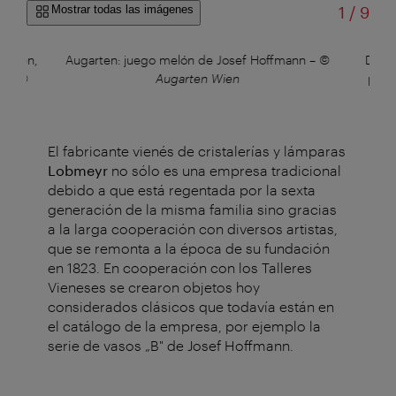
de
Mostrar todas las imágenes
1
/
9
tätten,
Augarten: juego melón de Josef Hoffmann
–
©
Diseñ
n
–
©
Augarten Wien
porc
El fabricante vienés de cristalerías y lámparas
Lobmeyr
no sólo es una empresa tradicional
debido a que está regentada por la sexta
generación de la misma familia sino gracias
a la larga cooperación con diversos artistas,
que se remonta a la época de su fundación
en 1823. En cooperación con los Talleres
Vieneses se crearon objetos hoy
considerados clásicos que todavía están en
el catálogo de la empresa, por ejemplo la
serie de vasos „B" de Josef Hoffmann.