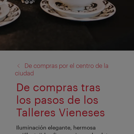
volver
De compras por el centro de la
a:
ciudad
De compras tras
los pasos de los
Talleres Vieneses
Iluminación elegante, hermosa