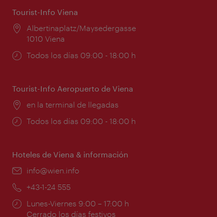
Tourist-Info Viena
Lugar:
Albertinaplatz/Maysedergasse
1010 Viena
Horarios
Todos los días 09:00 - 18:00 h
de
apertura:
Tourist-Info Aeropuerto de Viena
Lugar:
en la terminal de llegadas
Horarios
Todos los días 09:00 - 18:00 h
de
apertura:
Hoteles de Viena & información
e-
info@wien.info
mail:
Teléfono:
+43-1-24 555
Horarios
Lunes-Viernes 9:00 – 17:00 h
de
Cerrado los días festivos