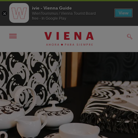
ivie - Vienna Guide
View
WienTourismus / Vienna Tourist Board
free - In Google Play
Mostrar/ocultar
Busc
navegación
A
Al
la
contenido
navegación