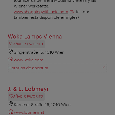
tour acerca de la Era Moderna vienesa y las
Wiener Werkstätte.
www.shoppingwithlucie.com
(el tour
también está disponible en inglés)
Woka Lamps Vienna
AÑADIR FAVORITO
Singerstraße 16, 1010 Wien
www.woka.com
Horarios de apertura
J. & L. Lobmeyr
AÑADIR FAVORITO
Kärntner Straße 26, 1010 Wien
www.lobmeyr.at