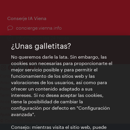
apertura:
Conserje IA Viena
concierge.vienna.info
Información las 24 horas
¿Unas galletitas?
No queremos darle la lata. Sin embargo, las
cookies son necesarias para proporcionarte el
mejor servicio posible y para permitir el
funcionamiento de los sitios web y las
Contacto
valoraciones de los usuarios, así como para
Aviso legal
ofrecer un contenido adaptado a sus
Política de privacidad de datos
intereses. Si no desea aceptar las cookies,
Terms of Use
tiene la posibilidad de cambiar la
Accesibilidad
configuración por defecto en "Configuración
Contacto para la prensa
avanzada".
Ajustes de cookie
© Copyright WienTourismus
Consejo: mientras visita el sitio web, puede