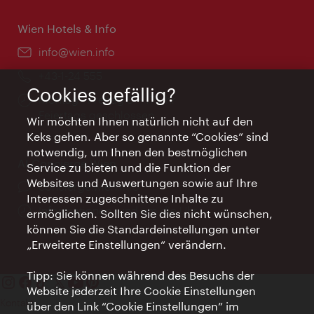
Wien Hotels & Info
Email:
info@wien.info
Telefon:
+43-1-24 555
Cookies gefällig?
Öffnungszeiten:
Montag - Freitag 9 – 17 Uhr
Feiertags geschlossen
Wir möchten Ihnen natürlich nicht auf den
Keks gehen. Aber so genannte “Cookies” sind
notwendig, um Ihnen den bestmöglichen
AI Concierge Wien
Service zu bieten und die Funktion der
Websites und Auswertungen sowie auf Ihre
Ort:
concierge.wien.info
Interessen zugeschnittene Inhalte zu
Öffnungszeiten:
Informationen rund um die Uhr
ermöglichen. Sollten Sie dies nicht wünschen,
können Sie die Standardeinstellungen unter
„Erweiterte Einstellungen“ verändern.
Tipp: Sie können während des Besuchs der
Website jederzeit Ihre Cookie Einstellungen
Kontakt
über den Link “Cookie Einstellungen” im