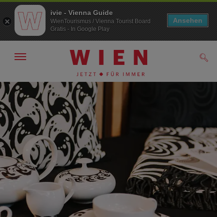
ivie - Vienna Guide
Ansehen
WienTourismus / Vienna Tourist Board
Gratis - In Google Play
Navigation
Such
anzeigen/
ausblenden
Zur
Zum
Navigation
Inhalt