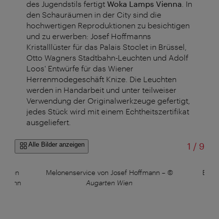
des Jugendstils fertigt
Woka Lamps Vienna
. In
den Schauräumen in der City sind die
hochwertigen Reproduktionen zu besichtigen
und zu erwerben: Josef Hoffmanns
Kristalllüster für das Palais Stoclet in Brüssel,
Otto Wagners Stadtbahn-Leuchten und Adolf
Loos' Entwürfe für das Wiener
Herrenmodegeschäft Knize. Die Leuchten
werden in Handarbeit und unter teilweiser
Verwendung der Originalwerkzeuge gefertigt,
jedes Stück wird mit einem Echtheitszertifikat
ausgeliefert.
von
Alle Bilder anzeigen
1
/
9
tätten
Melonenservice von Josef Hoffmann
–
©
Entwu
offmann
Augarten Wien
Auga