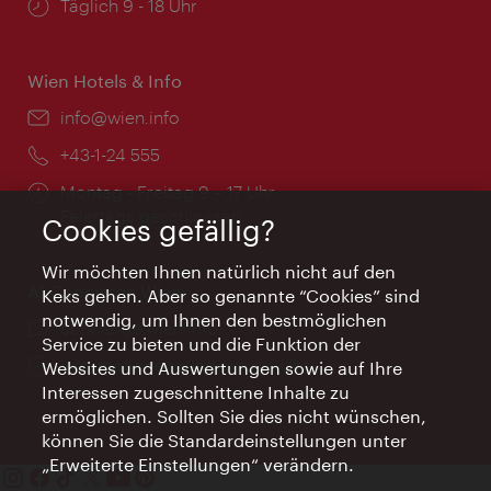
Öffnungszeiten:
Täglich 9 - 18 Uhr
Wien Hotels & Info
Email:
info@wien.info
Telefon:
+43-1-24 555
Öffnungszeiten:
Montag - Freitag 9 – 17 Uhr
Feiertags geschlossen
Cookies gefällig?
Wir möchten Ihnen natürlich nicht auf den
AI Concierge Wien
Keks gehen. Aber so genannte “Cookies” sind
notwendig, um Ihnen den bestmöglichen
Ort:
concierge.wien.info
Service zu bieten und die Funktion der
Öffnungszeiten:
Informationen rund um die Uhr
Websites und Auswertungen sowie auf Ihre
Interessen zugeschnittene Inhalte zu
ermöglichen. Sollten Sie dies nicht wünschen,
können Sie die Standardeinstellungen unter
„Erweiterte Einstellungen“ verändern.