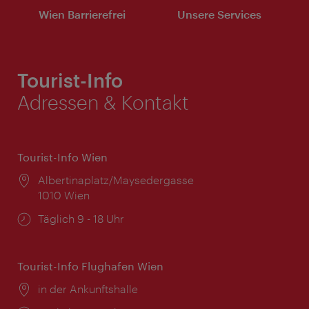
Wien Barrierefrei
Unsere Services
Tourist-Info
Adressen & Kontakt
Tourist-Info Wien
Ort:
Albertinaplatz/Maysedergasse
1010 Wien
Öffnungszeiten:
Täglich 9 - 18 Uhr
Tourist-Info Flughafen Wien
Ort:
in der Ankunftshalle