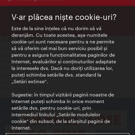
Informații non-stop
V-ar plăcea nişte cookie-uri?
Este de la sine înţeles că nu dorim să vă
deranjăm. Cu toate acestea, aşa-numitele
cookie-uri sunt necesare pentru a ne permite
să vă oferim cel mai bun serviciu posibil şi
Contact
pentru a asigura funcţionalitatea paginilor de
Credits
Internet, evaluărilor şi conţinuturilor adaptate
Declaraţie privind protecţia datelor
la interesele dvs. Dacă nu doriţi utilizarea lor,
Terms of Use
puteţi schimba setările dvs. standard la
Accesibilitate
„Setări extinse“.
Contact presa
Setări module cookie
Sugestie: în timpul vizitării paginii noastre de
© Copyright Wien Tourismus
Internet puteţi schimba în orice moment
setările dvs. pentru cookie-uri, prin
intermediul linkului „Setările modulelor
cookie“ din subsol, de la sfârşitul paginii de
Internet.