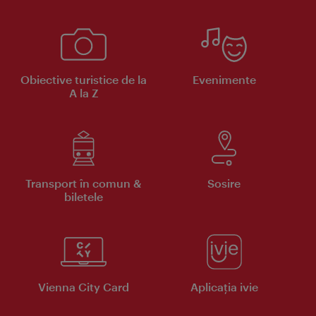
Obiective turistice de la
Evenimente
A la Z
Transport în comun &
Sosire
biletele
Vienna City Card
Aplicaţia ivie