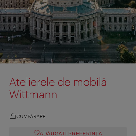
Atelierele de mobilă
Wittmann
CUMPĂRARE
ADĂUGAȚI PREFERINŢA