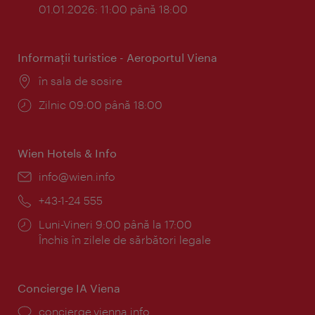
01.01.2026: 11:00 până 18:00
Informaţii turistice - Aeroportul Viena
Locul:
în sala de sosire
Program:
Zilnic 09:00 până 18:00
Wien Hotels & Info
E-
info@wien.info
mail:
Telefon:
+43-1-24 555
Program:
Luni-Vineri 9:00 până la 17:00
Închis în zilele de sărbători legale
Concierge IA Viena
concierge.vienna.info