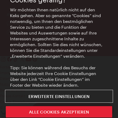
Wir möchten Ihnen natürlich nicht auf den
AI Concierge Wien
Keks gehen. Aber so genannte “Cookies” sind
notwendig, um Ihnen den bestmöglichen
Ort:
concierge.wien.info
Service zu bieten und die Funktion der
Öffnungszeiten:
Informationen rund um die Uhr
Websites und Auswertungen sowie auf Ihre
Interessen zugeschnittene Inhalte zu
ermöglichen. Sollten Sie dies nicht wünschen,
können Sie die Standardeinstellungen unter
„Erweiterte Einstellungen“ verändern.
Kontakt
Tipp: Sie können während des Besuchs der
Impressum
Website jederzeit Ihre Cookie Einstellungen
Datenschutz
über den Link “Cookie Einstellungen” im
Nutzungsbedingungen
Footer der Website wieder ändern.
Barrierefreiheit
Presse-Kontakt
ERWEITERTE EINSTELLUNGEN
Cookie Einstellungen
© Copyright WienTourismus
ivie - Die offizielle City Guide App
ALLE COOKIES AKZEPTIEREN
Schlie