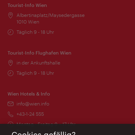
Tourist-Info Wien
Ort:
Albertinaplatz/Maysedergasse
1010 Wien
Öffnungszeiten:
Täglich 9 - 18 Uhr
Tourist-Info Flughafen Wien
Ort:
in der Ankunftshalle
Öffnungszeiten:
Täglich 9 - 18 Uhr
Wien Hotels & Info
Email:
info@wien.info
Telefon:
+43-1-24 555
Öffnungszeiten:
Montag - Freitag 9 – 17 Uhr
Feiertags geschlossen
Cookies gefällig?