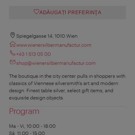
ADĂUGAȚI PREFERINŢA
Spiegelgasse 14, 1010 Wien
www.wienersilbermanufactur.com
+43 1 513 05 00
shop@wienersilbermanufactur.com
The boutique in the city center pulls in shoppers with
classics of Viennese silversmith's art and modern
design: Finest table silver, select gift items, and
exquisite design objects.
Program
Ma - Vi, 10:00 - 18:00
Sâ, 11:00 - 15:00