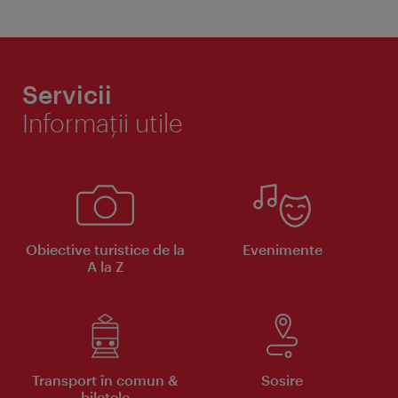
Servicii
Informaţii utile
Obiective turistice de la
Evenimente
A la Z
Transport în comun &
Sosire
biletele