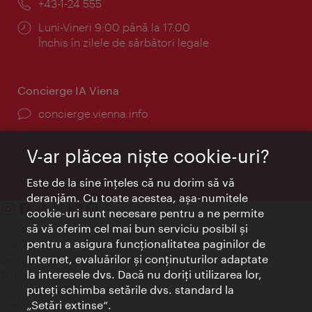
Telefon:
+43-1-24 555
Program:
Luni-Vineri 9:00 până la 17:00
Închis în zilele de sărbători legale
Concierge IA Viena
concierge.vienna.info
Informații non-stop
V-ar plăcea nişte cookie-uri?
Este de la sine înţeles că nu dorim să vă
deranjăm. Cu toate acestea, aşa-numitele
cookie-uri sunt necesare pentru a ne permite
să vă oferim cel mai bun serviciu posibil şi
Contact
pentru a asigura funcţionalitatea paginilor de
Credits
Internet, evaluărilor şi conţinuturilor adaptate
Declaraţie privind protecţia datelor
la interesele dvs. Dacă nu doriţi utilizarea lor,
Terms of Use
puteţi schimba setările dvs. standard la
Accesibilitate
„Setări extinse“.
Contact presa