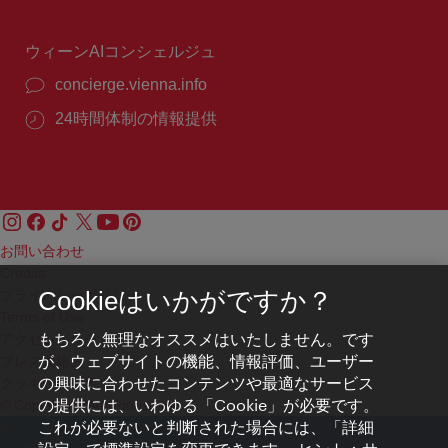
時
間：
ウィーンAIコンシェルジュ
concierge.vienna.info
24時間体制の情報提供
お問い合わせ
Credits
プライバシーポリシー
Cookieはいかがですか？
Terms of Use
もちろん無理なオススメはいたしません。です
アクセシビリティ
が、ウェブサイトの機能、情報評価、ユーザー
プレス連絡先
の興味に合わせたコンテンツや最適なサービス
クッキーの設定
の提供には、いわゆる「Cookie」が必要です。
© Copyright WienTourismus
これが必要ないと判断された場合には、「詳細