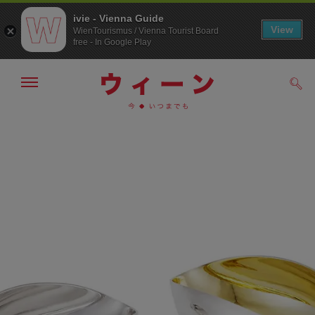
ivie - Vienna Guide
View
WienTourismus / Vienna Tourist Board
free - In Google Play
メ
検
ニ
索
ュ
メ
こ
す
ー
る
ニ
の
の
ュ
ペ
表
ー
ー
示・
非
へ
ジ
表
の
示
ト
ッ
プ
へ