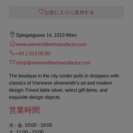
お気に入りに追加する
Spiegelgasse 14, 1010 Wien
www.wienersilbermanufactur.com
+43 1 513 05 00
shop@wienersilbermanufactur.com
The boutique in the city center pulls in shoppers with
classics of Viennese silversmith's art and modern
design: Finest table silver, select gift items, and
exquisite design objects.
営業時間
火 - 金, 10:00 - 18:00
土, 11:00 - 15:00