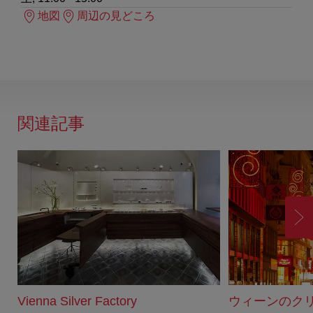
地図
周辺の見どころ
関連記事
進
む
Vienna Silver Factory
ウィーンのク