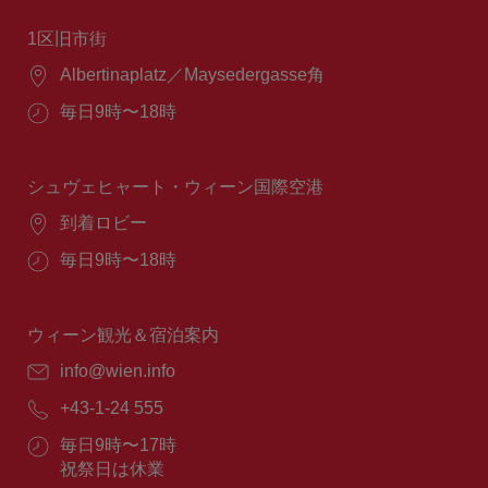
1区旧市街
場
Albertinaplatz／Maysedergasse角
所：
営
毎日9時〜18時
業
時
間：
シュヴェヒャート・ウィーン国際空港
場
到着ロビー
所：
営
毎日9時〜18時
業
時
間：
ウィーン観光＆宿泊案内
E
info@wien.info
メ
電
+43-1-24 555
ー
話
ル：
営
毎日9時〜17時
番
業
祝祭日は休業
号：