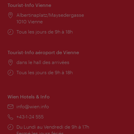
Tourist-Info Vienne
Lieu:
Albertinaplatz/Maysedergasse
1010 Vienne
Horaires
Tous les jours de 9h à 18h
d'ouverture:
Tourist-Info aéroport de Vienne
Lieu:
dans le hall des arrivées
Horaires
Tous les jours de 9h à 18h
d'ouverture:
Wien Hotels & Info
E-
info@wien.info
mail:
Téléphone:
+43-1-24 555
Horaires
Du Lundi au Vendredi de 9h à 17h
d'ouverture:
Fermé les jours fériés