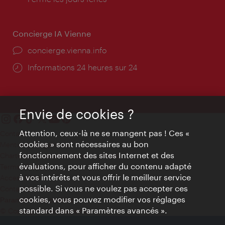
Concierge IA Vienne
Ort:
concierge.vienna.info
Öffnungszeiten:
Informations 24 heures sur 24
Envie de cookies ?
Attention, ceux-là ne se mangent pas ! Ces «
Contact
cookies » sont nécessaires au bon
Mentions obligatoires
fonctionnement des sites Internet et des
Charte sur le respect de la vie privée
évaluations, pour afficher du contenu adapté
Terms of Use
à vos intérêts et vous offrir le meilleur service
Accessibilité
possible. Si vous ne voulez pas accepter ces
Contact presse
cookies, vous pouvez modifier vos réglages
Paramètres de cookies
standard dans « Paramètres avancés ».
© Copyright WienTourismus