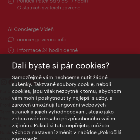
Provozní
Pondělí-Pátek od 9 do 17 hodin
doba:
O státních svátcích zavřeno
AI Concierge Vídeň
concierge.vienna.info
Informace 24 hodin denně
Dali byste si pár cookies?
Samozřejmě vám nechceme nutit žádné
sušenky. Takzvané soubory cookie, neboli
cookies, jsou však nezbytné k tomu, abychom
Kontakty
vám mohli poskytnout ty nejlepší služby, a
Credits
zároveň umožňují fungování webových
Prohlášení o ochraně osobních údajů
stránek a jejich vyhodnocování, stejně jako
Terms of Use
zobrazování obsahu přizpůsobeného vašim
Přístupnost
zájmům. Pokud si toto nepřejete, můžete
Kontakt pro tisk
výchozí nastavení změnit v nabídce „Pokročilá
Nastavení cookies
nastavení“.
© Copyright Wien Tourismus