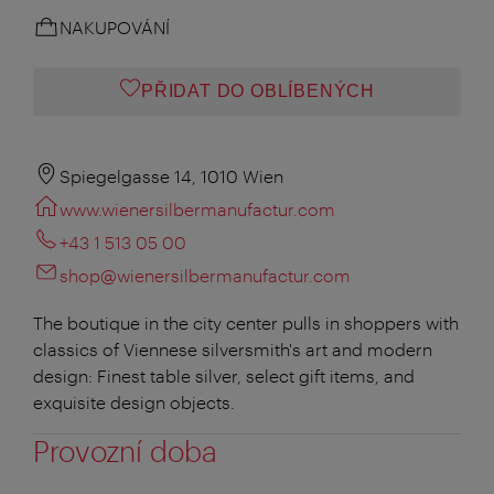
NAKUPOVÁNÍ
PŘIDAT DO OBLÍBENÝCH
Spiegelgasse 14, 1010 Wien
www.wienersilbermanufactur.com
+43 1 513 05 00
shop@wienersilbermanufactur.com
The boutique in the city center pulls in shoppers with
classics of Viennese silversmith's art and modern
design: Finest table silver, select gift items, and
exquisite design objects.
Provozní doba