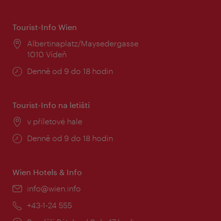
Tourist-Info Wien
Místo:
Albertinaplatz/Maysedergasse
1010 Vídeň
Provozní
Denně od 9 do 18 hodin
doba:
Tourist-Info na letišti
Místo:
v příletové hale
Provozní
Denně od 9 do 18 hodin
doba:
Wien Hotels & Info
E-
info@wien.info
mail:
Telefon:
+43-1-24 555