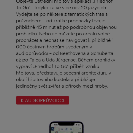
Objevte Ústřední hřbitov s aplikací „Friedhof
To Go“ – kdykoli a ve více než 20 jazycích.
Vydejte se po některé z tematických tras s
průvodcem – od krátké procházky trvající
přibližně 45 minut až po podrobnou objevnou
prohlídku. Nebo se můžete po areálu volně
procházet a nechat se navigovat k přibližně 1
000 čestným hrobům uvedeným v
audioprůvodci – od Beethovena a Schuberta
až po Falca a Uda Jürgense. Během prohlídky
vypráví „Friedhof To Go“ příběh vzniku
hřbitova, představuje secesní architekturu v
okolí hřbitovního kostela a přibližuje
jedinečný svět zvířat a přírody mezi hroby.
K AUDIOPRŮVODCI