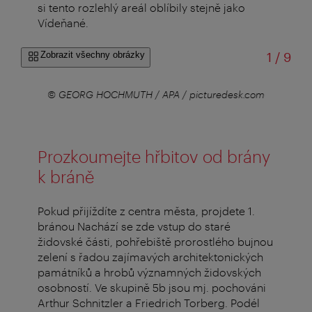
si tento rozlehlý areál oblíbily stejně jako
Vídeňané.
z
Zobrazit všechny obrázky
1
/
9
r
© GEORG HOCHMUTH / APA / picturedesk.com
Prozkoumejte hřbitov od brány
k bráně
Pokud přijíždíte z centra města, projdete 1.
bránou Nachází se zde vstup do staré
židovské části, pohřebiště prorostlého bujnou
zelení s řadou zajímavých architektonických
památníků a hrobů významných židovských
osobností. Ve skupině 5b jsou mj. pochováni
Arthur Schnitzler a Friedrich Torberg. Podél