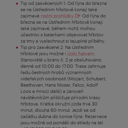
Tip od zasvěcených 1: Od října do března
se na Ústředním hřbitově konají také
zajímavé
noční prohlídky
Od října do
března se na Ústředním hřbitově konají
také zajímavé, během nichž mohou
účastníci s baterkami objevovat hřbitov
za tmy a vyslechnout si tajuplné příběhy.
Tip pro zasvěcené 2: Na Ústředním
hřbitově jsou možné i
jízdy fiakrem
.
Stanoviště u brány č. 2 je obsluhováno
denně od 10:00 do 17:00. Trasa zahrnuje
řadu čestných hrobů významných
vídeňských osobností (Mozart, Schubert,
Beethoven, Hans Moser, Falco, Adolf
Loos a mnozí další) a zároveň
návštěvníkům přibližuje přírodní krásy
hřbitova. Krátká okružní jízda trvá 30
minut, dlouhá 60 minut. Jezdí se od
začátku dubna do konce října. Rezervace
jsou možné od pondělí do středy na tel.