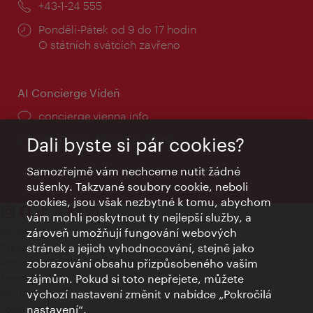
Telefon:
+43-1-24 555
Provozní
Pondělí-Pátek od 9 do 17 hodin
doba:
O státních svátcích zavřeno
AI Concierge Vídeň
concierge.vienna.info
Informace 24 hodin denně
Dali byste si pár cookies?
Samozřejmě vám nechceme nutit žádné
sušenky. Takzvané soubory cookie, neboli
cookies, jsou však nezbytné k tomu, abychom
vám mohli poskytnout ty nejlepší služby, a
Kontakty
zároveň umožňují fungování webových
Credits
stránek a jejich vyhodnocování, stejně jako
Prohlášení o ochraně osobních údajů
zobrazování obsahu přizpůsobeného vašim
Terms of Use
zájmům. Pokud si toto nepřejete, můžete
Přístupnost
výchozí nastavení změnit v nabídce „Pokročilá
Kontakt pro tisk
nastavení“.