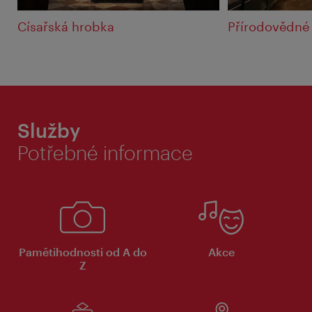
Císařská hrobka
Přírodovědné
Služby
Potřebné informace
Pamětihodnosti od A do
Akce
Z