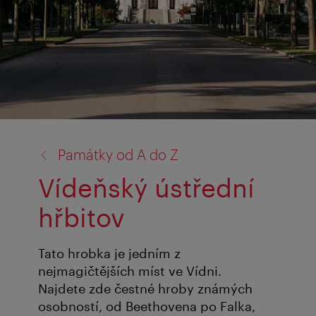
zpět
Památky od A do Z
na:
Vídeňský ústřední
hřbitov
Tato hrobka je jedním z
nejmagičtějších míst ve Vídni.
Najdete zde čestné hroby známých
osobností, od Beethovena po Falka,