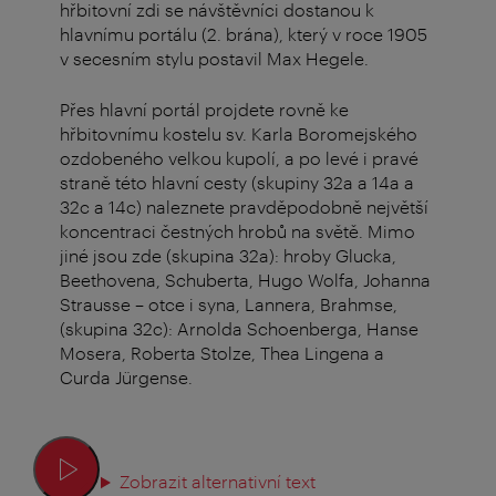
hřbitovní zdi se návštěvníci dostanou k
hlavnímu portálu (2. brána), který v roce 1905
v secesním stylu postavil Max Hegele.
Přes hlavní portál projdete rovně ke
hřbitovnímu kostelu sv. Karla Boromejského
ozdobeného velkou kupolí, a po levé i pravé
straně této hlavní cesty (skupiny 32a a 14a a
32c a 14c) naleznete pravděpodobně největší
koncentraci čestných hrobů na světě. Mimo
jiné jsou zde (skupina 32a): hroby Glucka,
Beethovena, Schuberta, Hugo Wolfa, Johanna
Strausse – otce i syna, Lannera, Brahmse,
(skupina 32c): Arnolda Schoenberga, Hanse
Mosera, Roberta Stolze, Thea Lingena a
Curda Jürgense.
Zobrazit alternativní text