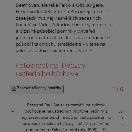
Beethoven, ale také Falco a Udo Jürgens.
Hřbitovní kostel sv. Karla Boromejského je
zase jedním z nejkrásnějších secesních
kostelů ve Vídni. Arkádové hrobky, mauzolea
a bizarně působící pomníky vytvářejí
jedinečnou atmosféru, která však současně
působí i tak trochu strašidelně – vítejte na
velmi zvláštním místě města Vídně!
Fotoshooting: Hvězdy
ústředního hřbitova
z
Zobrazit všechny obrázky
1
/
6
odně
Fotograf Paul Bauer se zaměřil na hvězdy
Symb
lkyně.
–
pochované na ústředním hřbitově. Jedním z
Johann
nejnavštěvovanějších hrobů je místo posledního
názvu
odpočinku rockové hvězdy, zpěváka známého
valčí
pod jménem Falco (zemřel roku 1998).
–
©