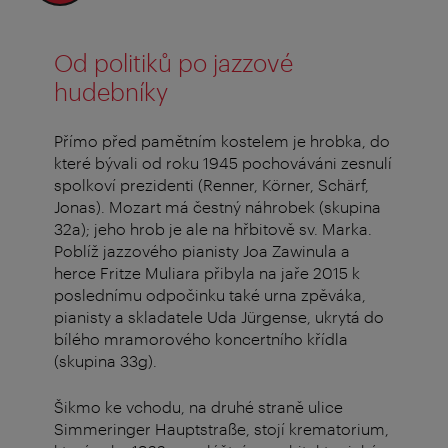
Od politiků po jazzové
hudebníky
Přímo před pamětním kostelem je hrobka, do
které bývali od roku 1945 pochováváni zesnulí
spolkoví prezidenti (Renner, Körner, Schärf,
Jonas). Mozart má čestný náhrobek (skupina
32a); jeho hrob je ale na hřbitově sv. Marka.
Poblíž jazzového pianisty Joa Zawinula a
herce Fritze Muliara přibyla na jaře 2015 k
poslednímu odpočinku také urna zpěváka,
pianisty a skladatele Uda Jürgense, ukrytá do
bílého mramorového koncertního křídla
(skupina 33g).
Šikmo ke vchodu, na druhé straně ulice
Simmeringer Hauptstraße, stojí krematorium,