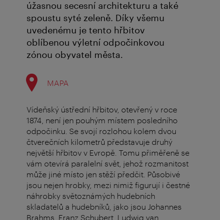
úžasnou secesní architekturu a také
spoustu syté zeleně. Díky všemu
uvedenému je tento hřbitov
oblíbenou výletní odpočinkovou
zónou obyvatel města.
MAPA
Vídeňský ústřední hřbitov, otevřený v roce
1874, není jen pouhým místem posledního
odpočinku. Se svojí rozlohou kolem dvou
čtverečních kilometrů představuje druhý
největší hřbitov v Evropě. Tomu přiměřeně se
vám otevírá paralelní svět, jehož rozmanitost
může jiné místo jen stěží předčit. Působivé
jsou nejen hrobky, mezi nimiž figurují i čestné
náhrobky světoznámých hudebních
skladatelů a hudebníků, jako jsou Johannes
Brahms, Franz Schubert, Ludwig van