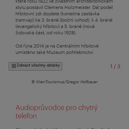
které roku 1922 ve zvláštním architektonickém
stylu postavil Clemens Holzmeister. Dál podél
hřbitovní zdi dojdete (konečná zastávka
tramvají) ke 3. bráně (boční vchod), k 4. bráně
(evangelický hřbitov) a 5. bráně (nová
židovská část, od roku 1928).
Od října 2014 je na Centrálním hřbitově
umístěno také Muzeum pohřebnictví.
z
Zobrazit všechny obrázky
1
/
3
r
© WienTourismus/Gregor Hofbauer
Audioprůvodce pro chytrý
telefon