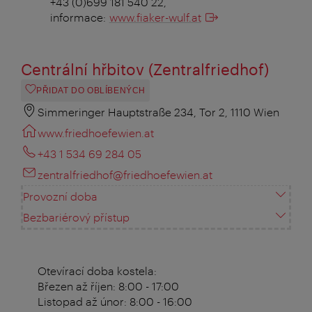
+43 (0)699 181 540 22,
informace:
www.fiaker-wulf.at
Centrální hřbitov (Zentralfriedhof)
PŘIDAT DO OBLÍBENÝCH
Simmeringer Hauptstraße 234, Tor 2, 1110 Wien
www.friedhoefewien.at
+43 1 534 69 284 05
zentralfriedhof@friedhoefewien.at
Provozní doba
Bezbariérový přístup
Otevírací doba kostela:
Březen až říjen: 8:00 - 17:00
Listopad až únor: 8:00 - 16:00