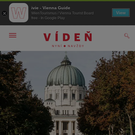
ivie - Vienna Guide
View
WienTourismus / Vienna Tourist Board
free - In Google Play
Zobrazit/skrýt
Hled
navigační
panel
Přejít
Přejít
na
k obsahu
procházení