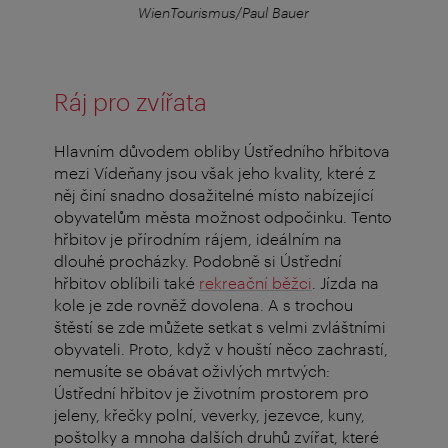
WienTourismus/Paul Bauer
Ráj pro zvířata
Hlavním důvodem obliby Ústředního hřbitova
mezi Vídeňany jsou však jeho kvality, které z
něj činí snadno dosažitelné místo nabízející
obyvatelům města možnost odpočinku. Tento
hřbitov je přírodním rájem, ideálním na
dlouhé procházky. Podobně si Ústřední
hřbitov oblíbili také
rekreační běžci
. Jízda na
kole je zde rovněž dovolena. A s trochou
štěstí se zde můžete setkat s velmi zvláštními
obyvateli. Proto, když v houští něco zachrastí,
nemusíte se obávat oživlých mrtvých:
Ústřední hřbitov je životním prostorem pro
jeleny, křečky polní, veverky, jezevce, kuny,
poštolky a mnoha dalších druhů zvířat, které