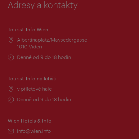
Adresy a kontakty
Tourist-Info Wien
Místo:
Albertinaplatz/Maysedergasse
1010 Vídeň
Provozní
Denně od 9 do 18 hodin
doba:
Tourist-Info na letišti
Místo:
v příletové hale
Provozní
Denně od 9 do 18 hodin
doba:
Wien Hotels & Info
E-
info@wien.info
mail: