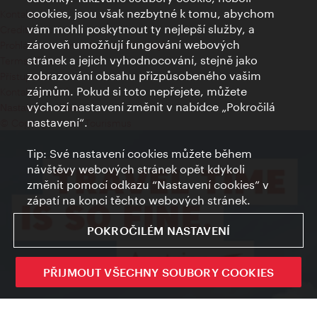
cookies, jsou však nezbytné k tomu, abychom
Kontakty
vám mohli poskytnout ty nejlepší služby, a
Credits
zároveň umožňují fungování webových
Prohlášení o ochraně osobních údajů
stránek a jejich vyhodnocování, stejně jako
Terms of Use
zobrazování obsahu přizpůsobeného vašim
Přístupnost
zájmům. Pokud si toto nepřejete, můžete
Kontakt pro tisk
výchozí nastavení změnit v nabídce „Pokročilá
Nastavení cookies
nastavení“.
© Copyright Wien Tourismus
Tip: Své nastavení cookies můžete během
návštěvy webových stránek opět kdykoli
změnit pomocí odkazu “Nastavení cookies” v
zápatí na konci těchto webových stránek.
POKROČILÉM NASTAVENÍ
PŘIJMOUT VŠECHNY SOUBORY COOKIES