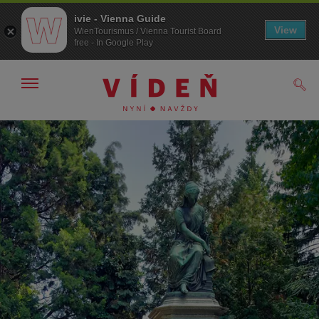
ivie - Vienna Guide
View
WienTourismus / Vienna Tourist Board
free - In Google Play
Zobrazit/skrýt
Hled
navigační
panel
Přejít
Přejít
na
k obsahu
procházení