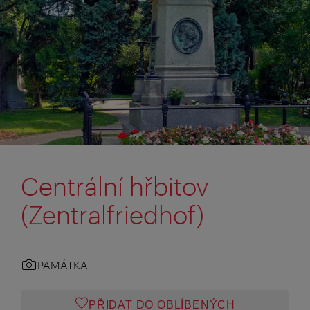
Centrální hřbitov
(Zentralfriedhof)
PAMÁTKA
PŘIDAT DO OBLÍBENÝCH