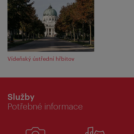
Vídeňský ústřední hřbitov
Služby
Potřebné informace