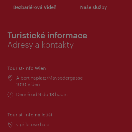
Bezbariérová Vídeň
Naše služby
Turistické informace
Adresy a kontakty
Tourist-Info Wien
Místo:
Albertinaplatz/Maysedergasse
1010 Vídeň
Provozní
Denně od 9 do 18 hodin
doba:
Tourist-Info na letišti
Místo:
v příletové hale