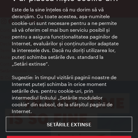
Este de la sine înţeles că nu dorim să vă
deranjăm. Cu toate acestea, aşa-numitele
cookie-uri sunt necesare pentru a ne permite
să vă oferim cel mai bun serviciu posibil şi
Contact
pentru a asigura funcţionalitatea paginilor de
Credits
Internet, evaluărilor şi conţinuturilor adaptate
Declaraţie privind protecţia datelor
la interesele dvs. Dacă nu doriţi utilizarea lor,
Terms of Use
puteţi schimba setările dvs. standard la
Accesibilitate
„Setări extinse“.
Contact presa
Setări module cookie
Sugestie: în timpul vizitării paginii noastre de
© Copyright Wien Tourismus
Internet puteţi schimba în orice moment
setările dvs. pentru cookie-uri, prin
intermediul linkului „Setările modulelor
cookie“ din subsol, de la sfârşitul paginii de
Internet.
SETĂRILE EXTINSE