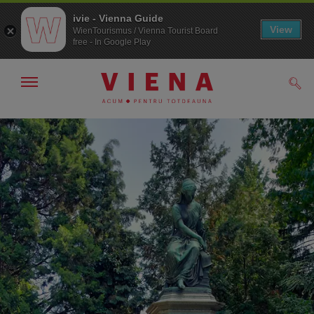
ivie - Vienna Guide
View
WienTourismus / Vienna Tourist Board
free - In Google Play
Arată/ascunde
Căut
navigarea
Către
Către
navigare
texte