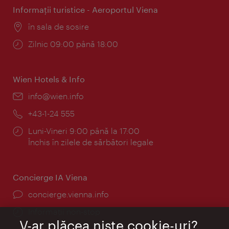
Informaţii turistice - Aeroportul Viena
Locul:
în sala de sosire
Program:
Zilnic 09:00 până 18:00
Wien Hotels & Info
E-
info@wien.info
mail:
Telefon:
+43-1-24 555
Program:
Luni-Vineri 9:00 până la 17:00
Închis în zilele de sărbători legale
Concierge IA Viena
concierge.vienna.info
Informații non-stop
V-ar plăcea nişte cookie-uri?