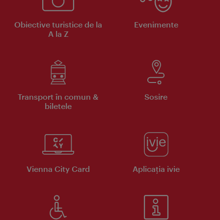
Obiective turistice de la
Evenimente
A la Z
Transport în comun &
Sosire
biletele
Vienna City Card
Aplicaţia ivie