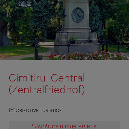
Cimitirul Central
(Zentralfriedhof)
OBIECTIVE TURISTICE
ADĂUGAȚI PREFERINŢA