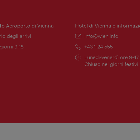
nfo Aeroporto di Vienna
Hotel di Vienna e informazi
ione:
rio degli arrivi
Email:
info@wien.info
 giorni 9-18
Telefono:
+43-1-24 555
Orari
Lunedì-Venerdì ore 9–17
ura:
di
Chiuso nei giorni festivi
apertura: