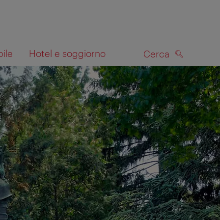
bile
Hotel e soggiorno
Cerca
CERCA
lla mappa