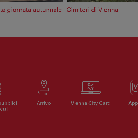
tta giornata autunnale
Cimiteri di Vienna
pubblici
Arrivo
Vienna City Card
App 
etti