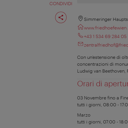
CONDIVIDI
Condividi
pagina
Simmeringer Hauptst
www.friedhoefewien.
+43 1 534 69 284 05
zentralfriedhof@frie
Con un’estensione di olt
concentrazioni di monum
Ludwig van Beethoven, 
Orari di apertu
03 Novembre fino a Fin
tutti i giorni, 08:00 - 17:
Marzo
tutti i giorni, 07:00 - 18: