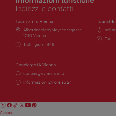
Indirizzi e contatti
Tourist-Info Vienna
Tourist-I
Posizione:
Albertinaplatz/Maysedergasse
Posiz
nell’at
1010 Vienna
Orari
Tutti i
Orari
Tutti i giorni 9-18
di
di
apert
apertura:
Concierge IA Vienna
Ort:
concierge.vienna.info
Öffnungszeiten:
Informazioni 24 ore su 24
Contatti