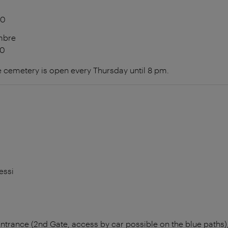
00
mbre
00
 cemetery is open every Thursday until 8 pm.
essi
trance (2nd Gate, access by car possible on the blue paths),