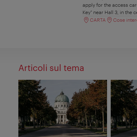
apply for the access car
Key" near Hall 3, in the
CARTA
Cose inter
Articoli sul tema