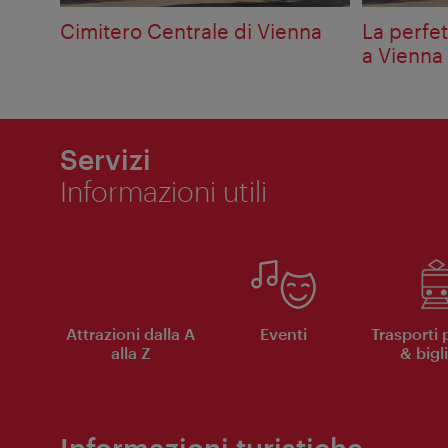
Cimitero Centrale di Vienna
La perfe
a Vienna
Servizi
Informazioni utili
Attrazioni dalla A
Eventi
Trasporti 
alla Z
& bigli
Informazioni turistiche