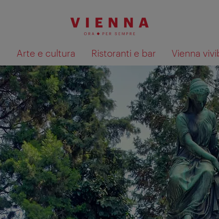
à
Arte e cultura
Ristoranti e bar
Vienna vivi
Mostra i risultati della ricerca su