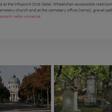
d at the Infopoint (2nd Gate). Wheelchair-accessible restroo
 cemetery church and at the cemetery office (ramp), gravel pat
essanti nelle vicinanze