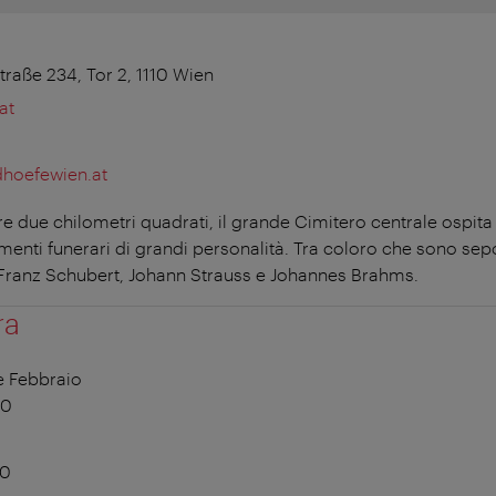
raße 234, Tor 2, 1110 Wien
at
dhoefewien.at
re due chilometri quadrati, il grande Cimitero centrale ospita 
enti funerari di grandi personalità. Tra coloro che sono sepo
Franz Schubert, Johann Strauss e Johannes Brahms.
ra
e Febbraio
00
00