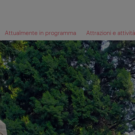
Alla
Al
Cosa
Attualmente in programma
Attrazioni e attivit
navigazione
contenuto
cerchi?