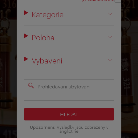
Kategorie
Poloha
Vybavení
Prohledávání
ubytování
HLEDAT
Upozornění:
Výsledky jsou zobrazeny v
angličtině