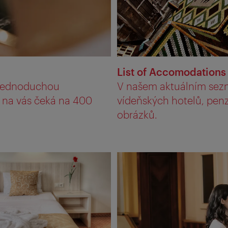
List of Accomodations
 jednoduchou
V našem aktuálním sez
i na vás čeká na 400
vídeňských hotelů, pen
obrázků.