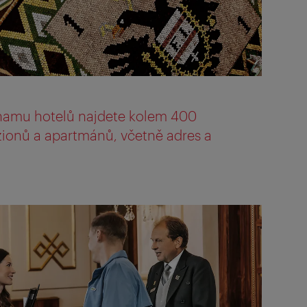
namu hotelů najdete kolem 400
zionů a apartmánů, včetně adres a