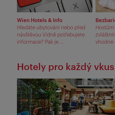
Wien Hotels & Info
Bezbari
Hledáte ubytování nebo před
Hostům 
návštěvou Vídně potřebujete
zvláštn
informace? Pak je ...
vhodné u
Hotely pro každý vkus