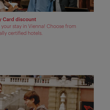
y Card discount
r your stay in Vienna! Choose from
y certified hotels.