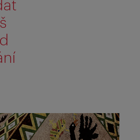
dat
áš
ed
ání