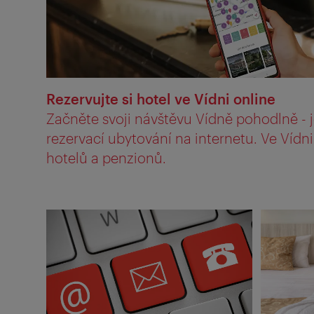
Rezervujte si hotel ve Vídni online
Začněte svoji návštěvu Vídně pohodlně -
rezervací ubytování na internetu. Ve Vídn
hotelů a penzionů.