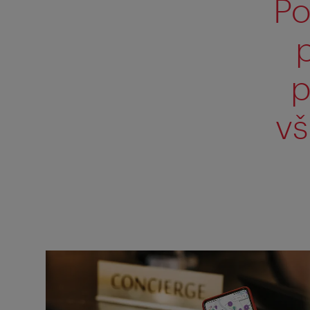
Po
p
p
vš