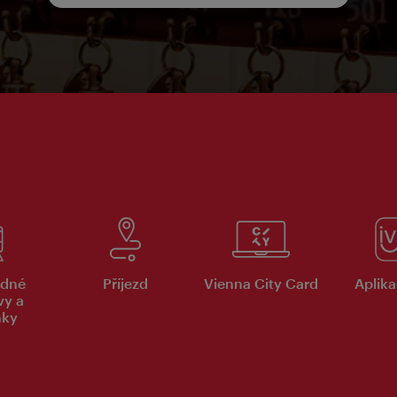
dné
Příjezd
Vienna City Card
Aplika
vy a
nky