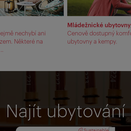
Mládežnické ubytovny,
ejmě nechybí ani
Cenově dostupný komfort
ozem. Některé na
ubytovny a kempy.
..
Najít ubytování
Sustainable