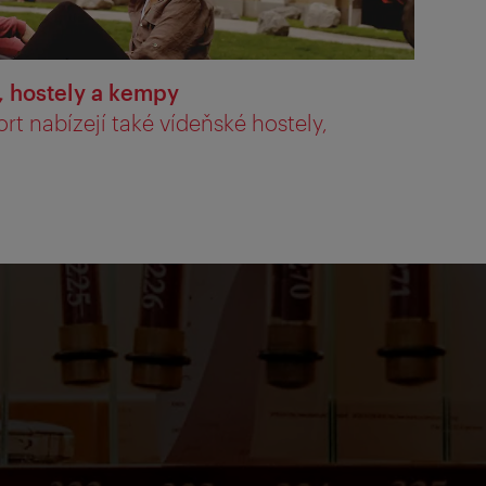
 hostely a kempy
 nabízejí také vídeňské hostely,