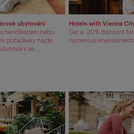
érové ubytování
Hotels with Vienna Cit
s hendikepem nebo
Get a -20 % discount fo
ími požadavky najde
numerous environmentall
bytování ve ...