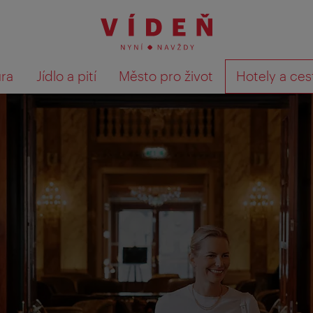
ura
Jídlo a pití
Město pro život
Hotely a ces
Výsledky hledání zobrazit 
te nevšední zážitky z dovolené!
išťování názoru hostů. Po skončení svého pobytu budete e-ma