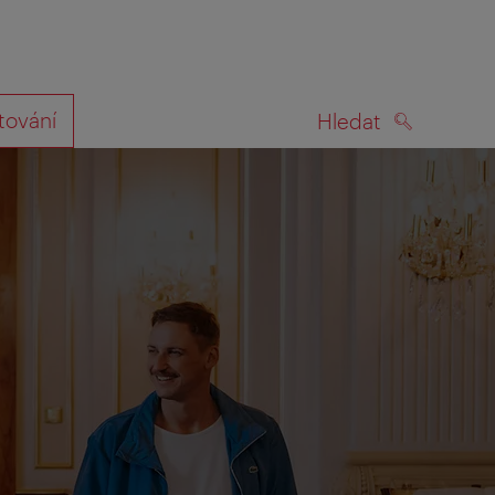
tování
Hledat
HLEDAT
na mapě
ilem vyzváni k tomu, abyste se s námi podělili o svou