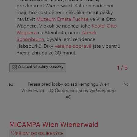
prozkoumat Wienerwald. Kulturní nadšenci
mají možnost během několika minut pěšky
navštívit
Muzeum Ernsta Fuchse
ve Vile Otto
Wagnera. V okolí se nachází také
Kostel Otto
Wagnera
na Steinhofu‚ nebo
Zámek
Schönbrunn
, bývalá letní rezidence
Habsburků. Díky
veřejné dopravě
jste v centru
města zhruba za 30 minut.
z
Zobrazit všechny obrázky
1
/
5
 Donau
Terasa před lobby oblasti kempingu Wien
Nové T
AG
Wienerwald.
–
© Österreichisches Verkehrsbüro
©
AG
MICAMPA Wien Wienerwald
PŘIDAT DO OBLÍBENÝCH