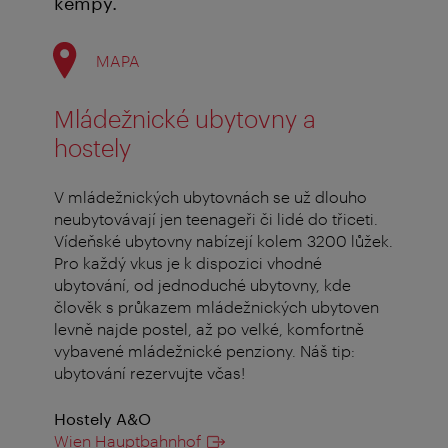
kempy.
MAPA
Mládežnické ubytovny a
hostely
V mládežnických ubytovnách se už dlouho
neubytovávají jen teenageři či lidé do třiceti.
Vídeňské ubytovny nabízejí kolem 3200 lůžek.
Pro každý vkus je k dispozici vhodné
ubytování, od jednoduché ubytovny, kde
člověk s průkazem mládežnických ubytoven
levně najde postel, až po velké, komfortně
vybavené mládežnické penziony. Náš tip:
ubytování rezervujte včas!
Hostely A&O
Wien Hauptbahnhof