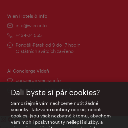
doba:
Wien Hotels & Info
E-
info@wien.info
mail:
Telefon:
+43-1-24 555
Provozní
Pondělí-Pátek od 9 do 17 hodin
doba:
O státních svátcích zavřeno
AI Concierge Vídeň
concierge.vienna.info
Informace 24 hodin denně
Dali byste si pár cookies?
Samozřejmě vám nechceme nutit žádné
sušenky. Takzvané soubory cookie, neboli
cookies, jsou však nezbytné k tomu, abychom
vám mohli poskytnout ty nejlepší služby, a
Kontakty