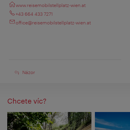
www.reisemobilstellplatz-wien.at
+43 664 433 7271
office@reisemobilstellplatz-wien.at
Názor
Názor
Chcete víc?