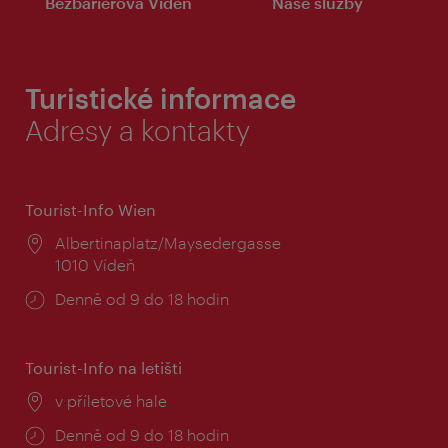
Bezbariérová Vídeň
Naše služby
Turistické informace
Adresy a kontakty
Tourist-Info Wien
Místo:
Albertinaplatz/Maysedergasse
1010 Vídeň
Provozní
Denně od 9 do 18 hodin
doba:
Tourist-Info na letišti
Místo:
v příletové hale
Provozní
Denně od 9 do 18 hodin