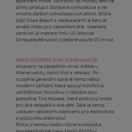
správném místě. Sportovci se mohou těšit na
přímý přístup k Dunajské cyklostezce a na
mnoho dalších volnočasových aktivit. Blízká
pláž Copa Beach s restauracemi a bary je
skvélé místo pro zakončení dne. Vídeňské
centrum je metrem linky U2 (stanice
Donaustadtbrücke) vzdálené pouze 20 minut.
Kemo MICAMPA Wien Wienerwald
,
situovaný na západním okraji města u
Wienerwaldu, nabízí klid a relaxaci. Po
rozsáhlé generální opravě kemp nabízí
moderní zařízení, která spojují komfort a
udržitelnost. Novinkou v nabídce jsou
pohodlné Tiny Houses, které poskytují místo
pro dva dospělé a dvě děti. Dále je kemp
vybaven nabíjecími stanicemi pro elektrokola
a půjčovnou elektrokol.
Přímo z kempu vedou různé turistické a
mountainbikové trasy, které umožňují