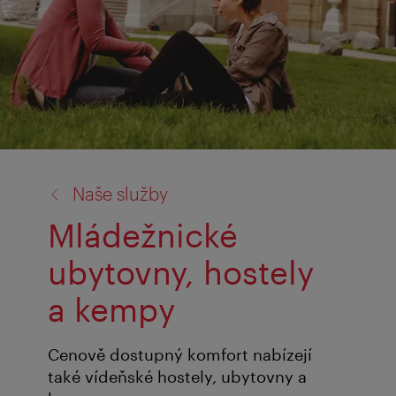
zpět
Naše služby
na:
Mládežnické
ubytovny, hostely
a kempy
Cenově dostupný komfort nabízejí
také vídeňské hostely, ubytovny a