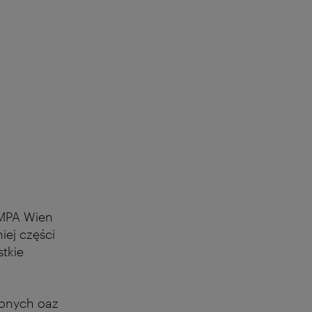
MPA Wien
iej części
stkie
lonych oaz