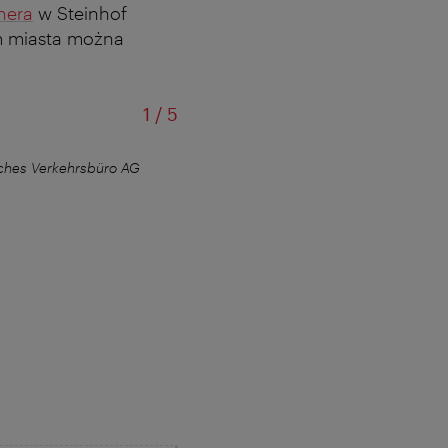
nera
w Steinhof
m miasta można
od
1
/
5
ches Verkehrsbüro AG
Nowe Tiny Houses na po