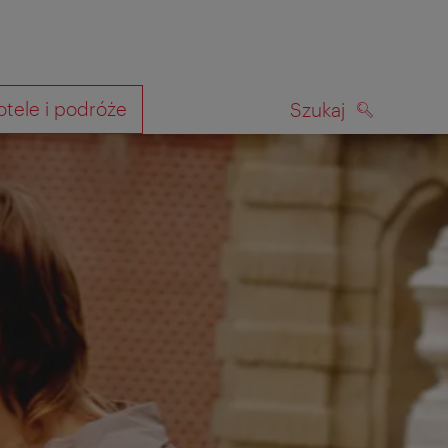
otele i podróże
Szukaj
SZUKAJ
kiwania