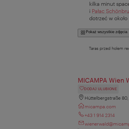
kilka minut spac
i
Pałac Schönbr
dotrzeć w około
Pokaż wszystkie zdjęcia
Taras przed holem re
MICAMPA Wien W
DODAJ ULUBIONE
Hüttelbergstraße 80,
micampa.com
+43 1 914 2314
wienerwald@micam