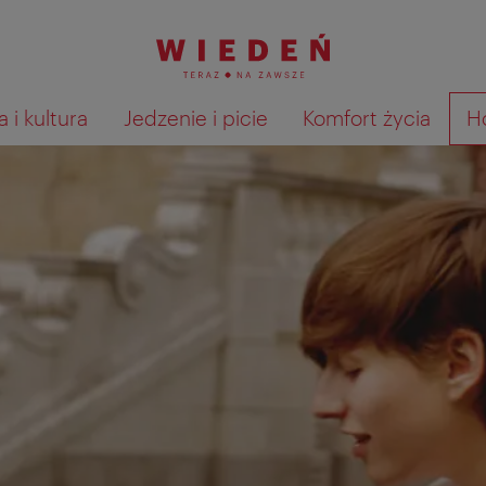
 i kultura
Jedzenie i picie
Komfort życia
H
Pokaż na mapie wyniki wyszu