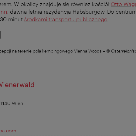
erem. W okolicy znajduje się również kościół
Otto Wag
unn
, dawna letnia rezydencja Habsburgów. Do centru
 30 minut
środkami transportu publicznego
.
cepcji na terenie pola kempingowego Vienna Woods
–
© Österreichis
ienerwald
 1140 Wien
pa.com