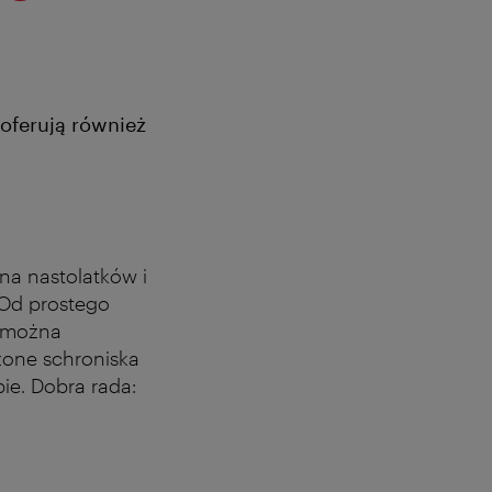
oferują również
na nastolatków i
 Od prostego
j można
żone schroniska
bie. Dobra rada: