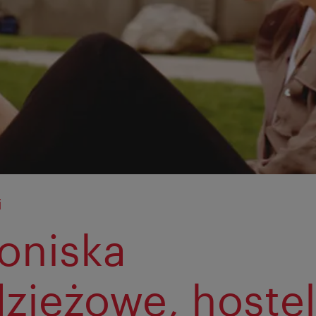
i
oniska
zieżowe, hoste