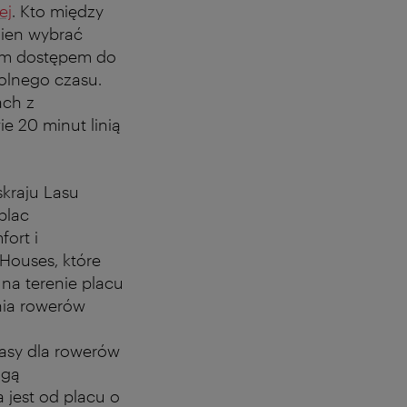
ej
. Kto między
nien wybrać
im dostępem do
olnego czasu.
ach z
e 20 minut linią
skraju Lasu
plac
ort i
Houses, które
 na terenie placu
nia rowerów
rasy dla rowerów
ogą
 jest od placu o