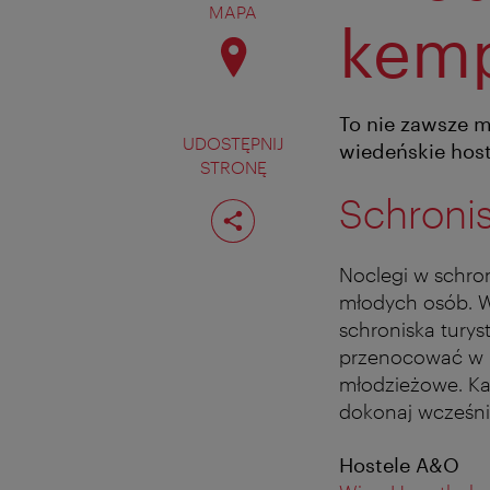
MAPA
kemp
To nie zawsze m
UDOSTĘPNIJ
wiedeńskie hos
STRONĘ
Schroni
Podziel
stronę
Noclegi w schro
młodych osób. W
schroniska turys
przenocować w b
młodzieżowe. Każ
dokonaj wcześnie
Hostele A&O