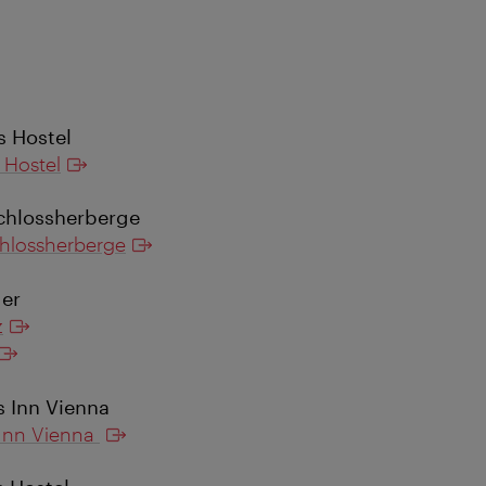
 Hostel
Hostel
Schlossherberge
chlossherberge
ger
z
s Inn Vienna
 Inn Vienna