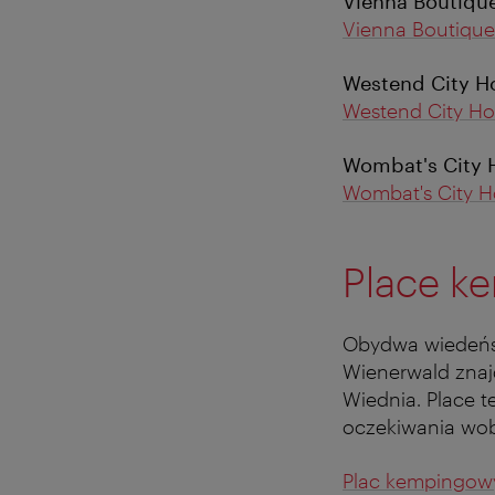
Vienna Boutique
Vienna Boutique
Westend City H
Westend City Ho
Wombat's City 
Wombat's City H
Place k
Obydwa wiedeńs
Wienerwald znaj
Wiednia. Place t
oczekiwania wo
Plac kempingo