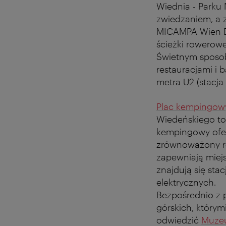
Wiednia - Park
zwiedzaniem, a 
MICAMPA Wien Do
ścieżki rowerow
Świetnym sposob
restauracjami i
metra U2 (stacj
Plac kempingow
Wiedeńskiego to 
kempingowy ofer
zrównoważony ro
zapewniają miejs
znajdują się st
elektrycznych.
Bezpośrednio z 
górskich, który
odwiedzić
Muzeu