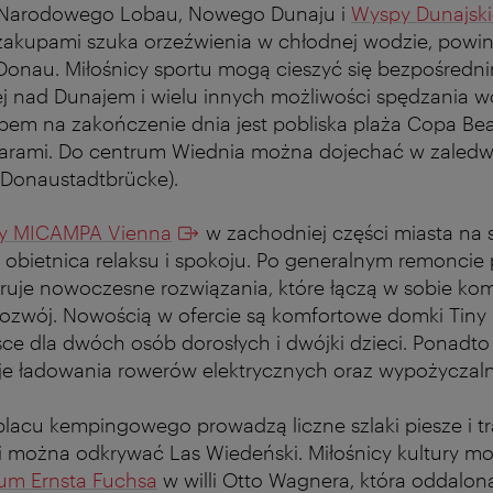
u Narodowego Lobau, Nowego Dunaju i
Wyspy Dunajski
zakupami szuka orzeźwienia w chłodnej wodzie, powi
nau. Miłośnicy sportu mogą cieszyć się bezpośredn
ej nad Dunajem i wielu innych możliwości spędzania w
em na zakończenie dnia jest pobliska plaża Copa Be
 barami. Do centrum Wiednia można dojechać w zaledwi
a Donaustadtbrücke).
y MICAMPA Vienna
w zachodniej części miasta na 
obietnica relaksu i spokoju. Po generalnym remoncie 
uje nowoczesne rozwiązania, które łączą w sobie komf
zwój. Nowością w ofercie są komfortowe domki Tiny 
ce dla dwóch osób dorosłych i dwójki dzieci. Ponadto
acje ładowania rowerów elektrycznych oraz wypożyczal
placu kempingowego prowadzą liczne szlaki piesze i t
mi można odkrywać Las Wiedeński. Miłośnicy kultury m
m Ernsta Fuchsa
w willi Otto Wagnera, która oddalona