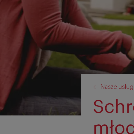
powrót
Nasze usług
do:
Schr
młod