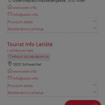
Albertinaplatz/Maysedergasse, 1010 Wien
www.wien.info
info@wien.info
Provozní doba
Bezbariérový přístup
Tourist Info Letiště
v příletové hale
PŘIDAT DO OBLÍBENÝCH
1300 Schwechat
www.wien.info
info@wien.info
Provozní doba
Bezbariérový přístup