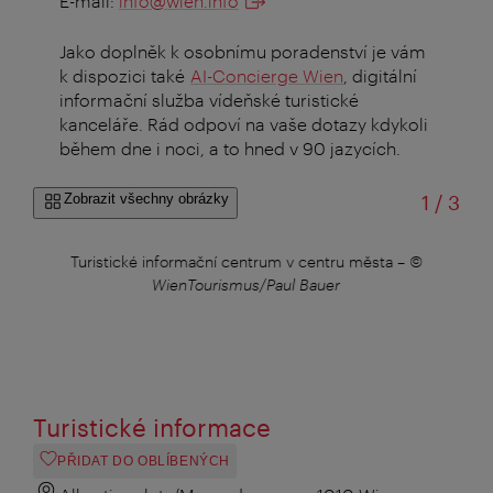
E-mail:
info@wien.info
Jako doplněk k osobnímu poradenství je vám
k dispozici také
AI-Concierge Wien
, digitální
informační služba vídeňské turistické
kanceláře. Rád odpoví na vaše dotazy kdykoli
během dne i noci, a to hned v 90 jazycích.
z
Zobrazit všechny obrázky
1
/
3
Paul
Turistické informační centrum v centru města
–
©
Tu
WienTourismus/Paul Bauer
Turistické informace
PŘIDAT DO OBLÍBENÝCH