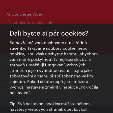
AI Concierge Vídeň
concierge.vienna.info
Informace 24 hodin denně
Dali byste si pár cookies?
Samozřejmě vám nechceme nutit žádné
sušenky. Takzvané soubory cookie, neboli
cookies, jsou však nezbytné k tomu, abychom
vám mohli poskytnout ty nejlepší služby, a
Kontakty
zároveň umožňují fungování webových
Credits
stránek a jejich vyhodnocování, stejně jako
Prohlášení o ochraně osobních údajů
zobrazování obsahu přizpůsobeného vašim
Terms of Use
zájmům. Pokud si toto nepřejete, můžete
Přístupnost
výchozí nastavení změnit v nabídce „Pokročilá
Kontakt pro tisk
nastavení“.
Nastavení cookies
© Copyright Wien Tourismus
Tip: Své nastavení cookies můžete během
návštěvy webových stránek opět kdykoli