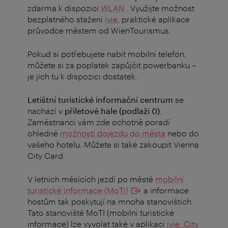
zdarma k dispozici
WLAN
.
Využijte možnost
bezplatného stažení
ivie
, praktické aplikace
průvodce městem od WienTourismus.
Pokud si potřebujete nabít mobilní telefon,
můžete si za poplatek zapůjčit powerbanku –
je jich tu k dispozici dostatek.
Letištní turistické informační centrum
se
nachází v
příletové hale (podlaží 0)
.
Zaměstnanci vám zde ochotně poradí
ohledně
možností dojezdu do města
nebo do
vašeho hotelu.
Můžete si také zakoupit Vienna
City Card.
V letních měsících jezdí po městě
mobilní
turistické informace (MoTi)
a informace
hostům tak poskytují na mnoha stanovištích.
Tato stanoviště MoTI (mobilní turistické
informace) lze vyvolat také v aplikaci
ivie, City