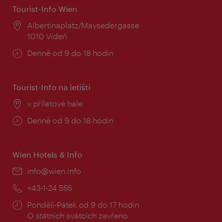
Tourist-Info Wien
Místo:
Albertinaplatz/Maysedergasse
1010 Vídeň
Provozní
Denně od 9 do 18 hodin
doba:
Tourist-Info na letišti
Místo:
v příletové hale
Provozní
Denně od 9 do 18 hodin
doba:
Wien Hotels & Info
E-
info@wien.info
mail:
Telefon:
+43-1-24 555
Provozní
Pondělí-Pátek od 9 do 17 hodin
doba:
O státních svátcích zavřeno