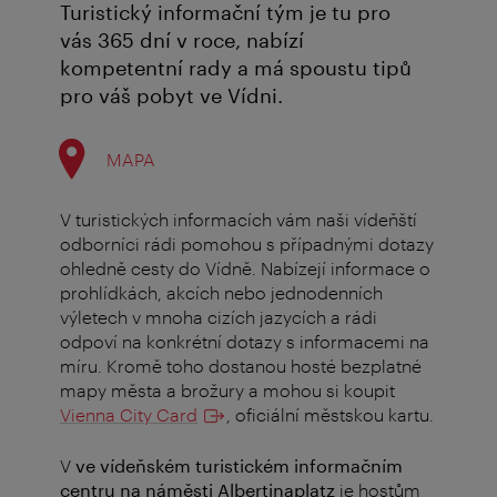
Turistický informační tým je tu pro
vás 365 dní v roce, nabízí
kompetentní rady a má spoustu tipů
pro váš pobyt ve Vídni.
MAPA
V turistických informacích vám naši vídeňští
odborníci rádi pomohou s případnými dotazy
ohledně cesty do Vídně. Nabízejí informace o
prohlídkách, akcích nebo jednodenních
výletech v mnoha cizích jazycích a rádi
odpoví na konkrétní dotazy s informacemi na
míru. Kromě toho dostanou hosté bezplatné
mapy města a brožury a mohou si koupit
Vienna City Card
, oficiální městskou kartu.
V
ve vídeňském turistickém informačním
centru na náměsti Albertinaplatz
je hostům