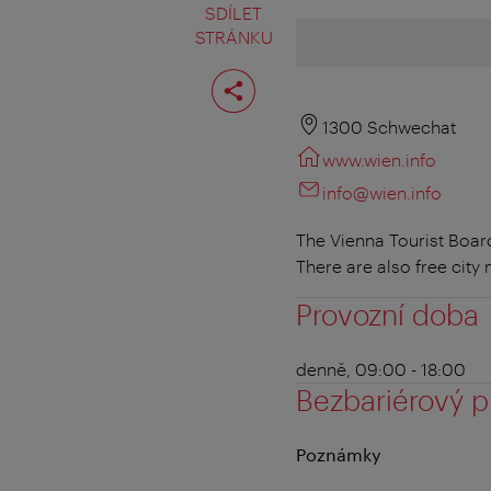
SDÍLET
STRÁNKU
Rozdělit
stranu
1300 Schwechat
www.wien.info
info@wien.info
The Vienna Tourist Board
There are also free cit
Provozní doba
denně, 09:00 - 18:00
Bezbariérový p
Poznámky