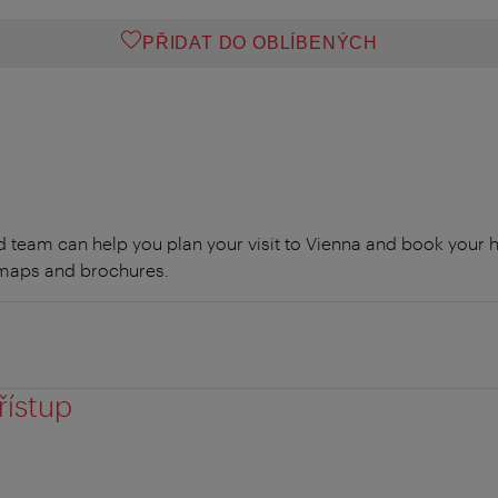
PŘIDAT DO OBLÍBENÝCH
 team can help you plan your visit to Vienna and book your ho
y maps and brochures.
řístup