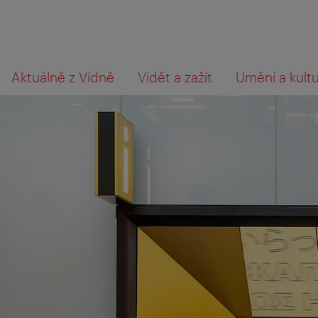
Přejít
Přejít
Co
Aktuálně z Vídně
Vidět a zažít
Umění a kult
na
k obsahu
hledáte?
procházení