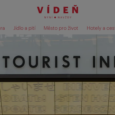
ura
Jídlo a pití
Město pro život
Hotely a ces
Výsledky hledání zobrazit 