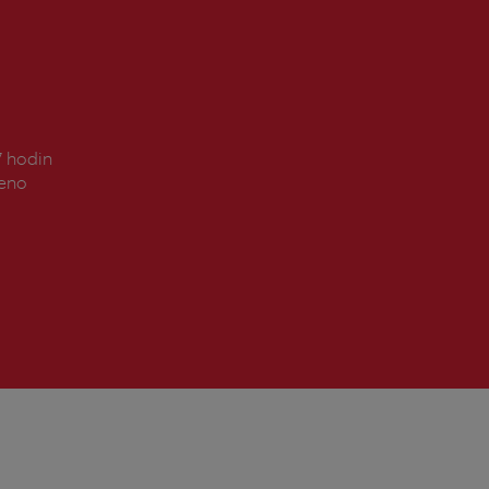
7 hodin
řeno