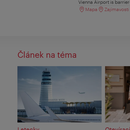
Vienna Airport is barrie
Mapa
Zajímavosti 
Článek na téma
Letecky
Otevírac