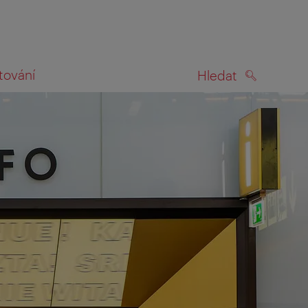
tování
Hledat
HLEDAT
na mapě