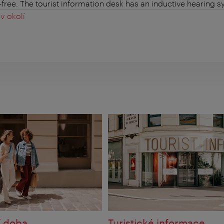
r-free. The tourist information desk has an inductive hearing s
v okolí
í doba
Turistické informace