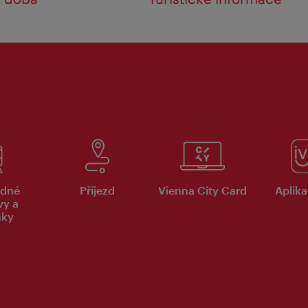
dné
Příjezd
Vienna City Card
Aplika
vy a
nky