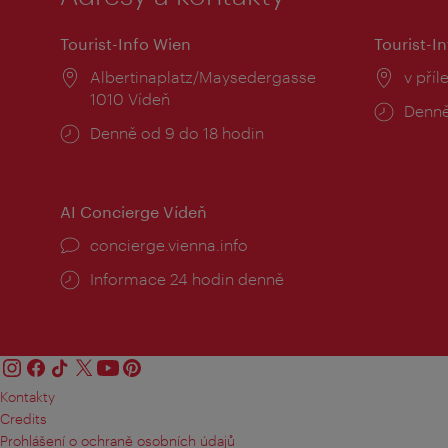
Tourist-Info Wien
Tourist-In
Místo:
Albertinaplatz/Maysedergasse
Místo
v příl
1010 Vídeň
Provo
Denně
Provozní
Denně od 9 do 18 hodin
doba:
doba:
AI Concierge Vídeň
concierge.vienna.info
Informace 24 hodin denně
Kontakty
Credits
Prohlášení o ochraně osobních údajů