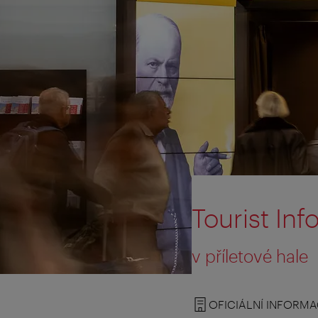
Tourist Info
v příletové hale
OFICIÁLNÍ INFORMA