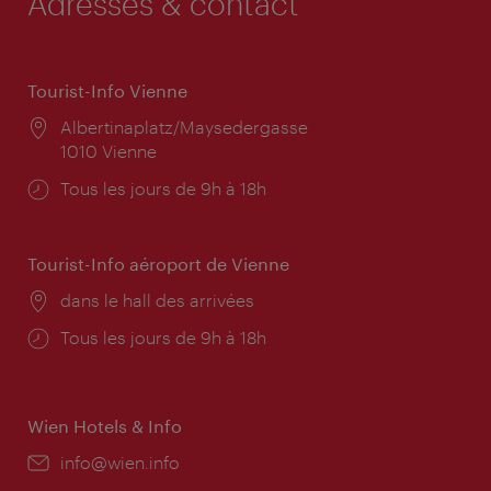
Adresses & contact
Tourist-Info Vienne
Lieu:
Albertinaplatz/Maysedergasse
1010 Vienne
Horaires
Tous les jours de 9h à 18h
d'ouverture:
Tourist-Info aéroport de Vienne
Lieu:
dans le hall des arrivées
Horaires
Tous les jours de 9h à 18h
d'ouverture:
Wien Hotels & Info
E-
info@wien.info
mail: