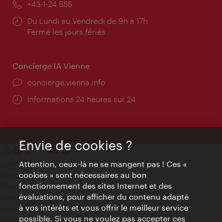
Téléphone:
+43-1-24 555
Horaires
Du Lundi au Vendredi de 9h à 17h
d'ouverture:
Fermé les jours fériés
Concierge IA Vienne
Ort:
concierge.vienna.info
Öffnungszeiten:
Informations 24 heures sur 24
Envie de cookies ?
Attention, ceux-là ne se mangent pas ! Ces «
Contact
cookies » sont nécessaires au bon
Mentions obligatoires
fonctionnement des sites Internet et des
Charte sur le respect de la vie privée
évaluations, pour afficher du contenu adapté
Terms of Use
à vos intérêts et vous offrir le meilleur service
Accessibilité
possible. Si vous ne voulez pas accepter ces
Contact presse