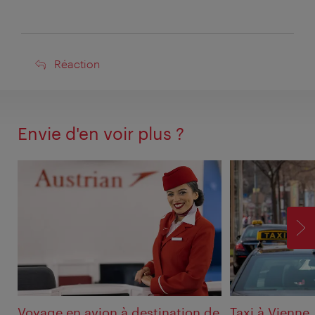
Réaction
Réaction
Envie d'en voir plus ?
SU
Voyage en avion à destination de
Taxi à Vienne