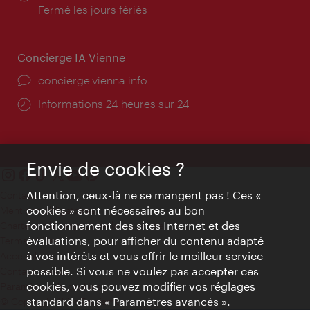
d'ouverture:
Fermé les jours fériés
Concierge IA Vienne
Ort:
concierge.vienna.info
Öffnungszeiten:
Informations 24 heures sur 24
Envie de cookies ?
Attention, ceux-là ne se mangent pas ! Ces «
Contact
cookies » sont nécessaires au bon
Mentions obligatoires
fonctionnement des sites Internet et des
Charte sur le respect de la vie privée
évaluations, pour afficher du contenu adapté
Terms of Use
à vos intérêts et vous offrir le meilleur service
Accessibilité
possible. Si vous ne voulez pas accepter ces
Contact presse
cookies, vous pouvez modifier vos réglages
Paramètres de cookies
standard dans « Paramètres avancés ».
© Copyright WienTourismus