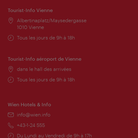
Tourist-Info Vienne
Lieu:
Albertinaplatz/Maysedergasse
1010 Vienne
Horaires
Tous les jours de 9h à 18h
d'ouverture:
Tourist-Info aéroport de Vienne
Lieu:
dans le hall des arrivées
Horaires
Tous les jours de 9h à 18h
d'ouverture:
Wien Hotels & Info
E-
info@wien.info
mail:
Téléphone:
+43-1-24 555
Horaires
Du Lundi au Vendredi de 9h à 17h