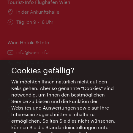
Tourist-Info Flughafen Wien
Ort:
in der Ankunftshalle
Öffnungszeiten:
Täglich 9 - 18 Uhr
Wien Hotels & Info
Email:
info@wien.info
Telefon:
+43-1-24 555
Cookies gefällig?
Öffnungszeiten:
Montag - Freitag 9 – 17 Uhr
Feiertags geschlossen
Wir möchten Ihnen natürlich nicht auf den
Keks gehen. Aber so genannte “Cookies” sind
notwendig, um Ihnen den bestmöglichen
AI Concierge Wien
Service zu bieten und die Funktion der
Websites und Auswertungen sowie auf Ihre
Ort:
concierge.wien.info
Interessen zugeschnittene Inhalte zu
Öffnungszeiten:
Informationen rund um die Uhr
ermöglichen. Sollten Sie dies nicht wünschen,
können Sie die Standardeinstellungen unter