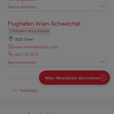
Barrierefreiheit
Flughafen Wien-Schwechat
FAVORIT HINZUFÜGEN
1300 Wien
www.viennaairport.com
+43 1 70 07 0
Barrierefreiheit
Wien-Newsletter abonnieren
Schlie
Feedback
Feedback