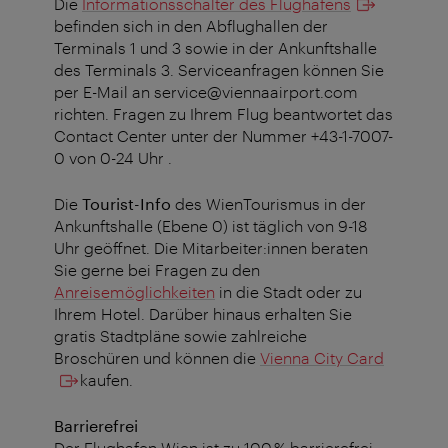
Die
Informationsschalter des Flughafens
befinden sich in den Abflughallen der
Terminals 1 und 3 sowie in der Ankunftshalle
des Terminals 3. Serviceanfragen können Sie
per E-Mail an service@viennaairport.com
richten. Fragen zu Ihrem Flug beantwortet das
Contact Center unter der Nummer +43-1-7007-
0 von 0-24 Uhr .
Die
Tourist-Info
des WienTourismus in der
Ankunftshalle (Ebene 0) ist täglich von 9-18
Uhr geöffnet. Die Mitarbeiter:innen beraten
Sie gerne bei Fragen zu den
Anreisemöglichkeiten
in die Stadt oder zu
Ihrem Hotel. Darüber hinaus erhalten Sie
gratis Stadtpläne sowie zahlreiche
Broschüren und können die
Vienna City Card
kaufen.
Barrierefrei
Der Flughafen Wien ist zu 100 % barrierefrei.