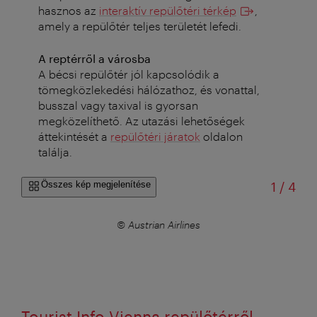
hasznos az
interaktív repülőtéri térkép
,
amely a repülőtér teljes területét lefedi.
A reptérről a városba
A bécsi repülőtér jól kapcsolódik a
tömegközlekedési hálózathoz, és vonattal,
busszal vagy taxival is gyorsan
megközelíthető. Az utazási lehetőségek
áttekintését a
repülőtéri járatok
oldalon
találja.
/
Összes kép megjelenítése
1
/
4
© Austrian Airlines
Tourist Info Vienna repülőtérről