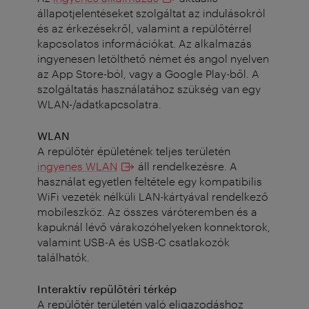
állapotjelentéseket szolgáltat az indulásokról
és az érkezésekről, valamint a repülőtérrel
kapcsolatos információkat. Az alkalmazás
ingyenesen letölthető német és angol nyelven
az App Store-ból, vagy a Google Play-ből. A
szolgáltatás használatához szükség van egy
WLAN-/adatkapcsolatra.
WLAN
A repülőtér épületének teljes területén
ingyenes WLAN
áll rendelkezésre. A
használat egyetlen feltétele egy kompatibilis
WiFi vezeték nélküli LAN-kártyával rendelkező
mobileszköz. Az összes váróteremben és a
kapuknál lévő várakozóhelyeken konnektorok,
valamint USB-A és USB-C csatlakozók
találhatók.
Interaktív repülőtéri térkép
A repülőtér területén való eligazodáshoz