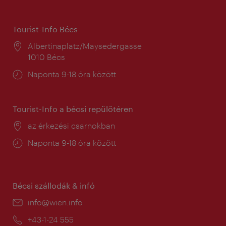
Tourist-Info Bécs
Helyszín:
Albertinaplatz/Maysedergasse
1010 Bécs
Nyitva
Naponta 9-18 óra között
tartás:
Tourist-Info a bécsi repülőtéren
Helyszín:
az érkezési csarnokban
Nyitva
Naponta 9-18 óra között
tartás:
Bécsi szállodák & infó
E-
info@wien.info
mail:
Telefon:
+43-1-24 555