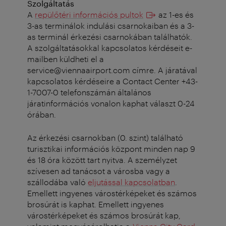
Szolgáltatás
A
repülőtéri információs pultok
az 1-es és
3-as terminálok indulási csarnokaiban és a 3-
as terminál érkezési csarnokában találhatók.
A szolgáltatásokkal kapcsolatos kérdéseit e-
mailben küldheti el a
service@viennaairport.com címre. A járatával
kapcsolatos kérdéseire a Contact Center +43-
1-7007-0 telefonszámán általános
járatinformációs vonalon kaphat választ 0-24
órában.
Az érkezési csarnokban (0. szint) található
turisztikai információs központ minden nap 9
és 18 óra között tart nyitva. A személyzet
szívesen ad tanácsot a városba vagy a
szállodába való
eljutással kapcsolatban
.
Emellett ingyenes várostérképeket és számos
brosúrát is kaphat.
Emellett ingyenes
várostérképeket és számos brosúrát kap,