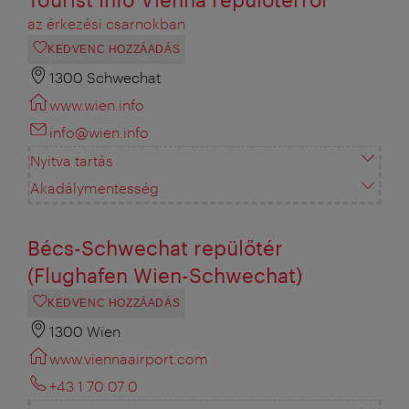
az érkezési csarnokban
KEDVENC HOZZÁADÁS
1300 Schwechat
www.wien.info
info@wien.info
Nyitva tartás
Akadálymentesség
Bécs-Schwechat repülőtér
(Flughafen Wien-Schwechat)
KEDVENC HOZZÁADÁS
1300 Wien
www.viennaairport.com
+43 1 70 07 0