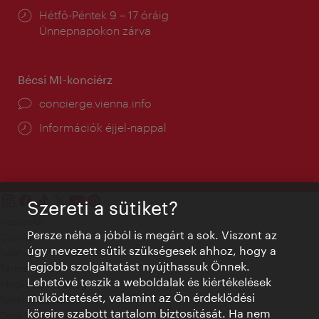
Nyitva
Hétfő-Péntek 9 – 17 óráig
tartás:
Ünnepnapokon zárva
Bécsi MI-konciérz
concierge.vienna.info
Információk éjjel-nappal
Szereti a sütiket?
Kapcsolat
Persze néha a jóból is megárt a sok. Viszont az
Credits
úgy nevezett sütik szükségesek ahhoz, hogy a
Adatvédelmi nyilatkozat
legjobb szolgáltatást nyújthassuk Önnek.
Terms of Use
Lehetővé teszik a weboldalak és kiértékelések
Megközelíthetőség
működtetését, valamint az Ön érdeklődési
Sajtókapcsolat
köreire szabott tartalom biztosítását. Ha nem
Sütik beállítása