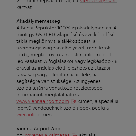
valamint megvásárolhatja a
Vienna City Card
kártyát.
Akadálymentesség
A Bécsi Repülőtér 100 %-ig akadálymentes. A
mintegy 680 LED-világítású és színkódolású
tábla megkönnyíti a tájékozódást, a
szemmagasságban elhelyezett monitorok
pedig megkönnyítik a repülési információk
leolvasását. A foglaláskor vagy legkésőbb 48
órával az indulás előtt jelezhető az utazási
társaság vagy a légitársaság felé, ha
segítségre van szüksége. Az ingyenes
szolgáltatásra vonatkozó részletesebb
információk megtalálhatók a
www.viennaairport.com
címen, a speciális
igényű vendégeknek szóló tippek pedig a
wien.info
címen.
Vienna Airport App
Az
ingyenes alkalmazás
aktuális