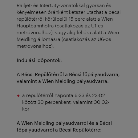
Railjet- és InterCity-vonatokkal gyorsan és
kényelmesen óránként kétszer utazhat a bécsi
repülőtérről körülbelül 15 perc alatt a Wien
Hauptbahnhofra (csatlakozás az U1-es
metróvonalhoz), vagy alig fél óra alatt a Wien
Meidling állomásra (csatlakozás az U6-os
metróvonalhoz).
Indulási időpontok:
A Bécsi Repülőtérről a Bécsi főpályaudvarra,
valamint a Wien Meidling pályaudvarra:
a repülőtérről naponta 6:33 és 23:02
között 30 percenként, valamint 00:02-
kor
A Wien Meidling pályaudvarról és a Bécsi
főpályaudvarról a Bécsi Repülőtérre: