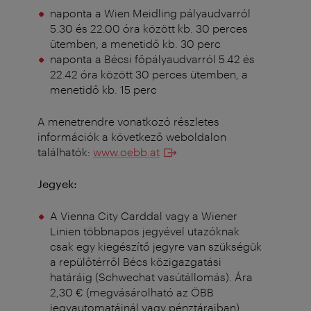
naponta a Wien Meidling pályaudvarról
5.30 és 22.00 óra között kb. 30 perces
ütemben, a menetidő kb. 30 perc
naponta a Bécsi főpályaudvarról 5.42 és
22.42 óra között 30 perces ütemben, a
menetidő kb. 15 perc
A menetrendre vonatkozó részletes
információk a következő weboldalon
találhatók:
www.oebb.at
Jegyek:
A Vienna City Carddal vagy a Wiener
Linien többnapos jegyével utazóknak
csak egy kiegészítő jegyre van szükségük
a repülőtérről Bécs közigazgatási
határáig (Schwechat vasútállomás). Ára
2,30 € (megvásárolható az ÖBB
jegyautomatáinál vagy pénztáraiban).