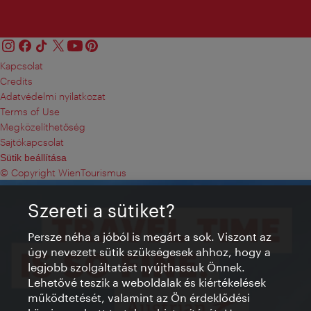
Kapcsolat
Credits
Adatvédelmi nyilatkozat
Terms of Use
Megközelíthetőség
Sajtókapcsolat
Sütik beállítása
© Copyright WienTourismus
Szereti a sütiket?
Persze néha a jóból is megárt a sok. Viszont az
úgy nevezett sütik szükségesek ahhoz, hogy a
legjobb szolgáltatást nyújthassuk Önnek.
Lehetővé teszik a weboldalak és kiértékelések
működtetését, valamint az Ön érdeklődési