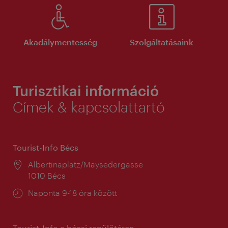
Akadálymentesség
Szolgáltatásaink
Turisztikai információ
Címek & kapcsolattartó
Tourist-Info Bécs
Helyszín:
Albertinaplatz/Maysedergasse
1010 Bécs
Nyitva
Naponta 9-18 óra között
tartás:
Tourist-Info a bécsi repülőtéren