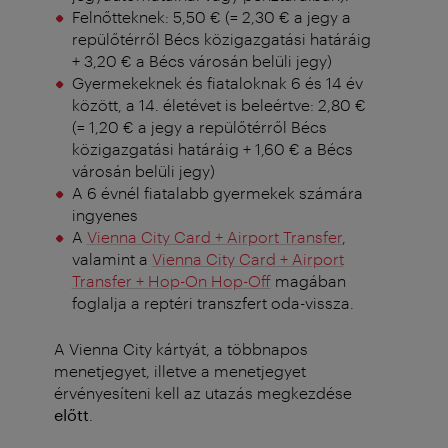
Felnőtteknek: 5,50 € (= 2,30 € a jegy a
repülőtérről Bécs közigazgatási határáig
+ 3,20 € a Bécs városán belüli jegy)
Gyermekeknek és fiataloknak 6 és 14 év
között, a 14. életévet is beleértve: 2,80 €
(= 1,20 € a jegy a repülőtérről Bécs
közigazgatási határáig + 1,60 € a Bécs
városán belüli jegy)
A 6 évnél fiatalabb gyermekek számára
ingyenes
A
Vienna City Card + Airport Transfer
,
valamint a
Vienna City Card + Airport
Transfer + Hop-On Hop-Off
magában
foglalja a reptéri transzfert oda-vissza.
A Vienna City kártyát, a többnapos
menetjegyet, illetve a menetjegyet
érvényesíteni kell az utazás megkezdése
előtt
.