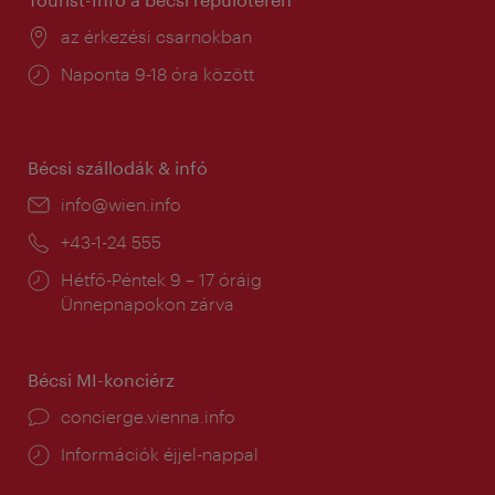
Helyszín:
az érkezési csarnokban
Nyitva
Naponta 9-18 óra között
tartás:
Bécsi szállodák & infó
E-
info@wien.info
mail:
Telefon:
+43-1-24 555
Nyitva
Hétfő-Péntek 9 – 17 óráig
tartás:
Ünnepnapokon zárva
Bécsi MI-konciérz
concierge.vienna.info
Információk éjjel-nappal