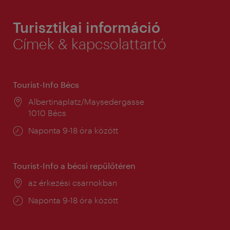
Turisztikai információ
Címek & kapcsolattartó
Tourist-Info Bécs
Helyszín:
Albertinaplatz/Maysedergasse
1010 Bécs
Nyitva
Naponta 9-18 óra között
tartás:
Tourist-Info a bécsi repülőtéren
Helyszín:
az érkezési csarnokban
Nyitva
Naponta 9-18 óra között
tartás: