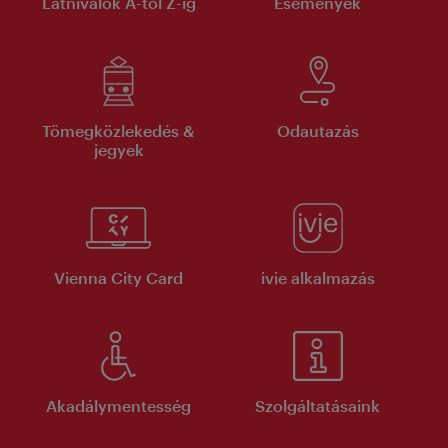
Látnivalók A-tól Z-ig
Események
Tömegközlekedés &
Odautazás
jegyek
Vienna City Card
ivie alkalmazás
Akadálymentesség
Szolgáltatásaink