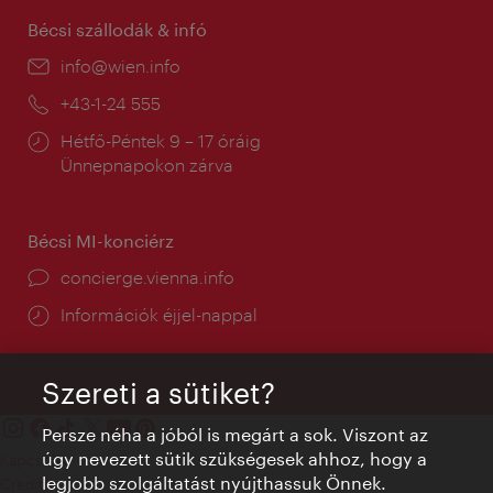
Bécsi szállodák & infó
E-
info@wien.info
mail:
Telefon:
+43-1-24 555
Nyitva
Hétfő-Péntek 9 – 17 óráig
tartás:
Ünnepnapokon zárva
Bécsi MI-konciérz
concierge.vienna.info
Információk éjjel-nappal
Szereti a sütiket?
Persze néha a jóból is megárt a sok. Viszont az
úgy nevezett sütik szükségesek ahhoz, hogy a
Kapcsolat
legjobb szolgáltatást nyújthassuk Önnek.
Credits