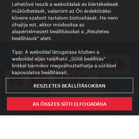
Lehetővé teszik a weboldalak és kiértékelések
Adatvédelmi nyilatkozat
működtetését, valamint az Ön érdeklődési
Terms of Use
köreire szabott tartalom biztosítását. Ha nem
Megközelíthetőség
óhajtja ezt, akkor módosítsa az
Sajtókapcsolat
alapértelmezett beállításokat a „Részletes
Sütik beállítása
beállítások“ alatt.
© Copyright WienTourismus
Tipp: A weboldal látogatása közben a
weboldal alján található „Sütik beállítás”
linkkel bármikor megváltoztathatja a sütikkel
kapcsolatos beállításait.
RESZLETES BEÁLLÍTÁSOKBAN
AS ÖSSZES SÜTI ELFOGADÁSA