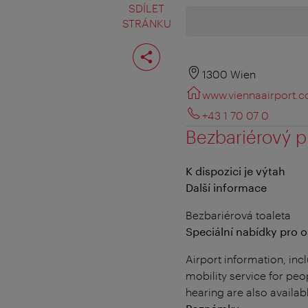
SDÍLET
STRÁNKU
Rozdělit
stranu
1300 Wien
www.viennaairport.
+43 1 70 07 0
Bezbariérový p
K dispozici je výtah
Další informace
Bezbariérová toaleta
Speciální nabídky pro
Airport information, in
mobility service for peop
hearing are also availa