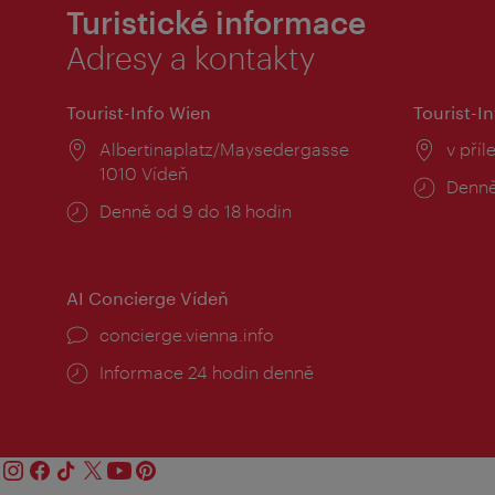
Turistické informace
Adresy a kontakty
Tourist-Info Wien
Tourist-In
Místo:
Albertinaplatz/Maysedergasse
Místo
v příl
1010 Vídeň
Provo
Denně
Provozní
Denně od 9 do 18 hodin
doba:
doba:
AI Concierge Vídeň
concierge.vienna.info
Informace 24 hodin denně