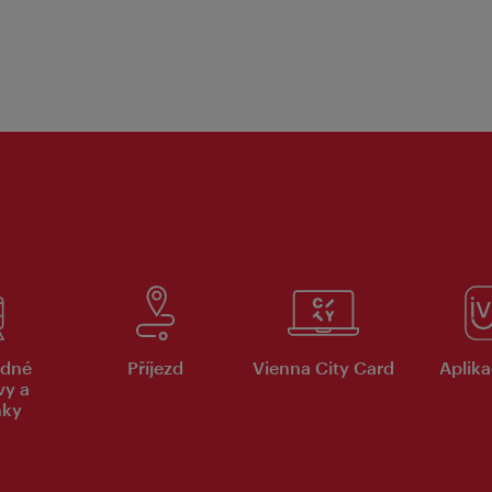
dné
Příjezd
Vienna City Card
Aplika
vy a
nky