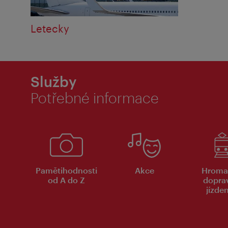
Letecky
Služby
Potřebné informace
Pamětihodnosti
Akce
Hroma
od A do Z
dopra
jízde