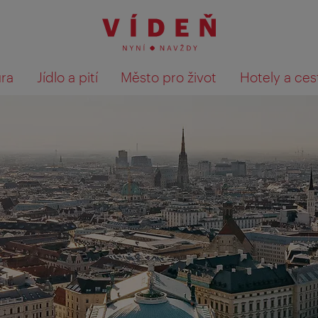
ura
Jídlo a pití
Město pro život
Hotely a ces
Výsledky hledání zobrazit 