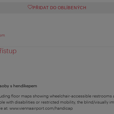
PŘIDAT DO OBLÍBENÝCH
com
řístup
 osoby s hendikepem
cluding floor maps showing wheelchair-accessible restrooms 
le with disabilities or restricted mobility, the blind/visually
ble at: www.viennaairport.com/handicap