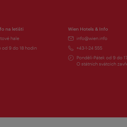
fo na letišti
Wien Hotels & Info
:
etové hale
E-
info@wien.info
mail:
zní
 od 9 do 18 hodin
Telefon:
+43-1-24 555
Provozní
Pondělí-Pátek od 9 do 1
doba:
O státních svátcích zav