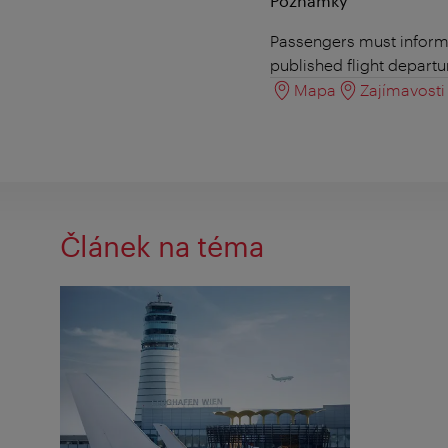
Poznámky
Passengers must inform t
published flight departu
Mapa
Zajímavosti 
Článek na téma