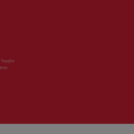
7 hodin
řeno