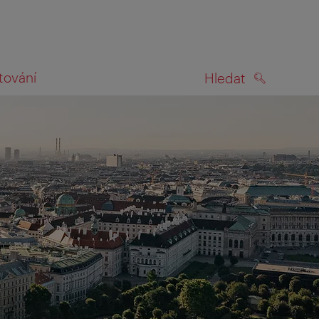
tování
Hledat
HLEDAT
na mapě