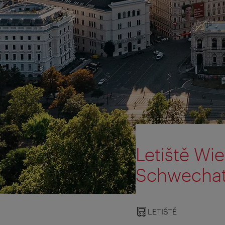
Letiště Wi
Schwechat
LETIŠTĚ