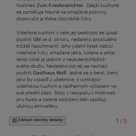
hostinec
Zum Friedensrichter
. Zdejší kuchyně
se zaměřuje hlavně na smažené pokrmy,
doporučit je třeba obzvláště řízky.
Vídeňské kuchyni v celé její pestrosti se upsal
podnik
Ubl
ve 4. okrsku, nedaleko proslulého
tržiště Naschmarkt. Jeho jídelní lístek nabízí
vídeňské řízky, smažená játra, kolena a jelita;
tento lokál je jedním z nejautentičtějších
svého druhu. Nedaleko od něj se nachází
podnik
Gasthaus Wolf
. Jedná se o beisl, který
jako by vypadl z učebnice, s vynikající
vídeňskou kuchyní a nádherným výčepem ve
své přední části. Stoly z resopalu v místnosti
pro hosty a zelené obložení stěn zajišťují
útulnou atmosféru.
z
Zobrazit všechny obrázky
1
/
5