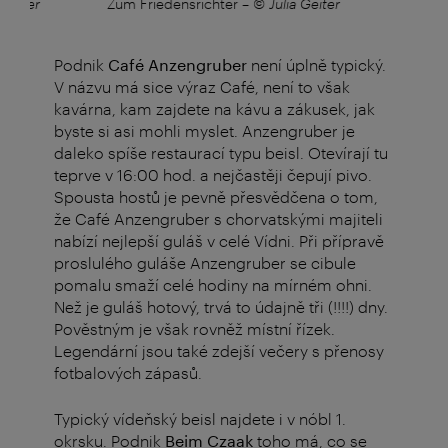
hiller
Zum Friedensrichter
–
© Julia Geiter
Podnik
Café Anzengruber
není úplně typický.
V názvu má sice výraz Café, není to však
kavárna, kam zajdete na kávu a zákusek, jak
byste si asi mohli myslet. Anzengruber je
daleko spíše restaurací typu beisl. Otevírají tu
teprve v 16:00 hod. a nejčastěji čepují pivo.
Spousta hostů je pevně přesvědčena o tom,
že Café Anzengruber s chorvatskými majiteli
nabízí nejlepší guláš v celé Vídni. Při přípravě
proslulého guláše Anzengruber se cibule
pomalu smaží celé hodiny na mírném ohni.
Než je guláš hotový, trvá to údajně tři (!!!!) dny.
Pověstným je však rovněž místní řízek.
Legendární jsou také zdejší večery s přenosy
fotbalových zápasů.
Typický vídeňský beisl najdete i v nóbl 1.
okrsku. Podnik
Beim Czaak
toho má, co se