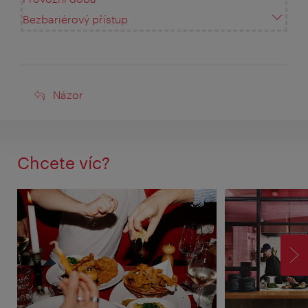
Bezbariérový přístup
Názor
Názor
Chcete víc?
VP