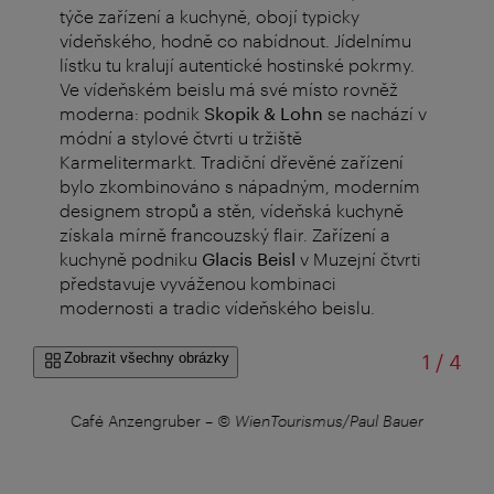
týče zařízení a kuchyně, obojí typicky
vídeňského, hodně co nabídnout. Jídelnímu
lístku tu kralují autentické hostinské pokrmy.
Ve vídeňském beislu má své místo rovněž
moderna: podnik
Skopik & Lohn
se nachází v
módní a stylové čtvrti u tržiště
Karmelitermarkt. Tradiční dřevěné zařízení
bylo zkombinováno s nápadným, moderním
designem stropů a stěn, vídeňská kuchyně
získala mírně francouzský flair. Zařízení a
kuchyně podniku
Glacis Beisl
v Muzejní čtvrti
představuje vyváženou kombinaci
modernosti a tradic vídeňského beislu.
z
Zobrazit všechny obrázky
1
/
4
Café Anzengruber
–
© WienTourismus/Paul Bauer