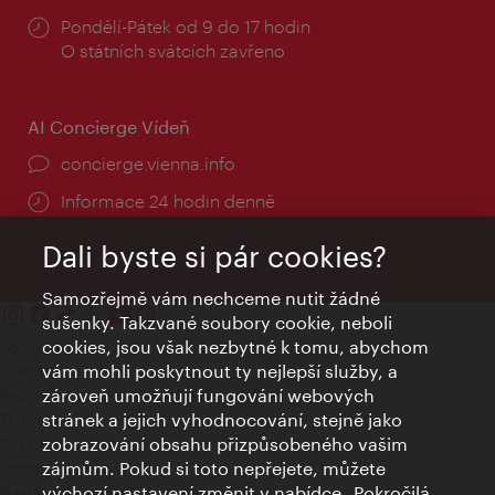
Provozní
Pondělí-Pátek od 9 do 17 hodin
doba:
O státních svátcích zavřeno
AI Concierge Vídeň
concierge.vienna.info
Informace 24 hodin denně
Dali byste si pár cookies?
Samozřejmě vám nechceme nutit žádné
sušenky. Takzvané soubory cookie, neboli
cookies, jsou však nezbytné k tomu, abychom
Kontakty
vám mohli poskytnout ty nejlepší služby, a
Credits
zároveň umožňují fungování webových
Prohlášení o ochraně osobních údajů
stránek a jejich vyhodnocování, stejně jako
Terms of Use
zobrazování obsahu přizpůsobeného vašim
Přístupnost
zájmům. Pokud si toto nepřejete, můžete
Kontakt pro tisk
výchozí nastavení změnit v nabídce „Pokročilá
Nastavení cookies