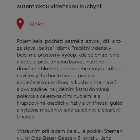
autentickou vídeňskou kuchyni.
MAPA
Pojem beisl pochází patrně z jazyka jidiš, a to
ze slova „bajiss“ (dům). Tradiční vídeňský
beisl má prostorný
výčep
, kde se chladí víno
a čepuje pivo, tmavou barvou natřené
dřevěné obložení
, jednoduché stoly a židle, a
navštěvují ho hosté tvořící pestrou
společenskou směsici. V kuchyni má hlavní
slovo tradice: na jídelním lístku dominují
polévka s celestýnskými nudlemi a s
krupicovými knedlíčky, řízky a vnitřnosti, guláš
a výtečné moučníky jako palačinky a císařský
trhanec.
Výstavním příkladem beislu je podnik
Steman
v ulici Otto-Bauer-Gasse v 6. okrsku. Jeho