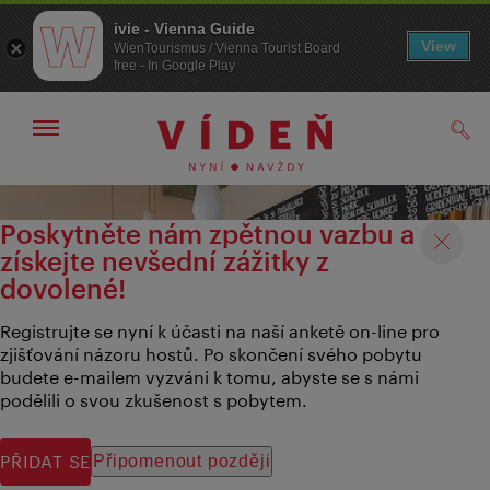
ivie - Vienna Guide
View
WienTourismus / Vienna Tourist Board
free - In Google Play
Zobrazit/skrýt
Hled
navigační
panel
Přejít
Přejít
na
k obsahu
Poskytněte nám zpětnou vazbu a
procházení
získejte nevšední zážitky z
dovolené!
Registrujte se nyní k účasti na naší anketě on-line pro
zjišťování názoru hostů. Po skončení svého pobytu
budete e-mailem vyzváni k tomu, abyste se s námi
podělili o svou zkušenost s pobytem.
PŘIDAT SE
Připomenout později