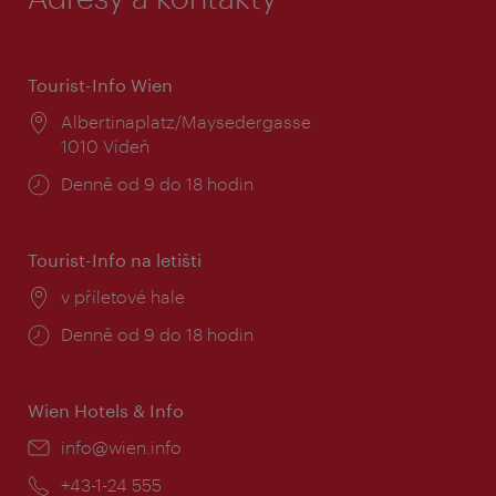
Tourist-Info Wien
Místo:
Albertinaplatz/Maysedergasse
1010 Vídeň
Provozní
Denně od 9 do 18 hodin
doba:
Tourist-Info na letišti
Místo:
v příletové hale
Provozní
Denně od 9 do 18 hodin
doba:
Wien Hotels & Info
E-
info@wien.info
mail:
Telefon:
+43-1-24 555