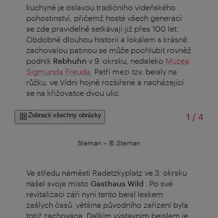
kuchyně je oslavou tradičního vídeňského
pohostinství, přičemž hosté všech generací
se zde pravidelně setkávají již přes 100 let.
Obdobně dlouhou historií a lokálem s krásně
zachovalou patinou se může pochlubit rovněž
podnik
Rebhuhn
v 9. okrsku, nedaleko
Muzea
Sigmunda Freuda
. Patří mezi tzv. beisly na
růžku, ve Vídni hojně rozšířené a nacházející
se na křižovatce dvou ulic.
z
Zobrazit všechny obrázky
1
/
4
Steman
–
© Steman
Ve středu náměstí Radetzkyplatz ve 3. okrsku
našel svoje místo
Gasthaus Wild
. Po své
revitalizaci září nyní tento beisl leskem
zašlých časů: většina původního zařízení byla
totiž zachována. Dalším výstavním beislem je