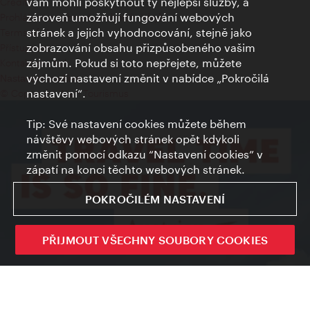
vám mohli poskytnout ty nejlepší služby, a
Credits
zároveň umožňují fungování webových
Prohlášení o ochraně osobních údajů
stránek a jejich vyhodnocování, stejně jako
Terms of Use
zobrazování obsahu přizpůsobeného vašim
Přístupnost
zájmům. Pokud si toto nepřejete, můžete
Kontakt pro tisk
výchozí nastavení změnit v nabídce „Pokročilá
Nastavení cookies
nastavení“.
© Copyright Wien Tourismus
Tip: Své nastavení cookies můžete během
návštěvy webových stránek opět kdykoli
změnit pomocí odkazu “Nastavení cookies” v
zápatí na konci těchto webových stránek.
POKROČILÉM NASTAVENÍ
PŘIJMOUT VŠECHNY SOUBORY COOKIES
Sign up now
Zavřít