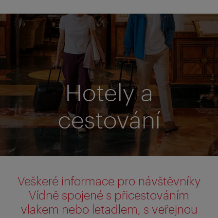
Hotely a
cestování
Veškeré informace pro návštěvníky
Vídně spojené s přicestováním
vlakem nebo letadlem, s veřejnou