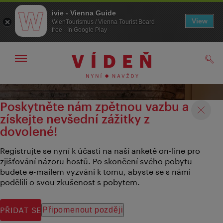
ivie - Vienna Guide
View
WienTourismus / Vienna Tourist Board
free - In Google Play
Zobrazit/skrýt
Hled
navigační
panel
Přejít
Přejít
na
k obsahu
Poskytněte nám zpětnou vazbu a
procházení
získejte nevšední zážitky z
dovolené!
Registrujte se nyní k účasti na naší anketě on-line pro
zjišťování názoru hostů. Po skončení svého pobytu
budete e-mailem vyzváni k tomu, abyste se s námi
podělili o svou zkušenost s pobytem.
PŘIDAT SE
Připomenout později