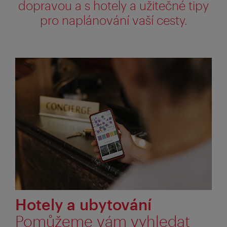
dopravou a s hotely a užitečné tipy
pro naplánování vaší cesty.
Hotely a ubytování
Pomůžeme vám vyhledat