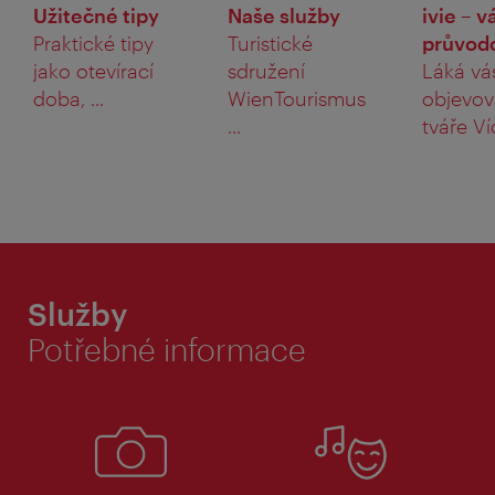
Užitečné tipy
Naše služby
ivie – v
Praktické tipy
Turistické
průvodc
jako otevírací
sdružení
Láká vá
doba, ...
WienTourismus
objevov
...
tváře Ví
Služby
Potřebné informace