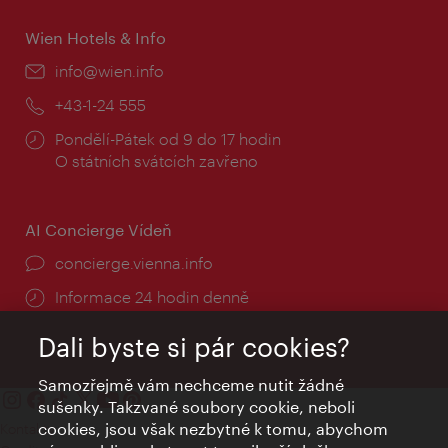
Wien Hotels & Info
E-
info@wien.info
mail:
Telefon:
+43-1-24 555
Provozní
Pondělí-Pátek od 9 do 17 hodin
doba:
O státních svátcích zavřeno
AI Concierge Vídeň
concierge.vienna.info
Informace 24 hodin denně
Dali byste si pár cookies?
Samozřejmě vám nechceme nutit žádné
sušenky. Takzvané soubory cookie, neboli
cookies, jsou však nezbytné k tomu, abychom
Kontakty