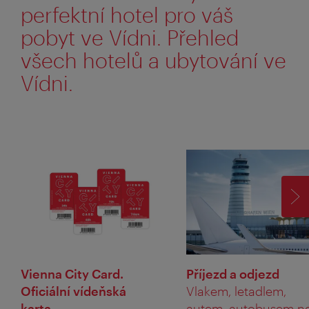
perfektní hotel pro váš
pobyt ve Vídni. Přehled
všech hotelů a ubytování ve
Vídni.
VP
Vienna City Card.
Příjezd a odjezd
Oficiální vídeňská
Vlakem, letadlem,
karta.
autem, autobusem n