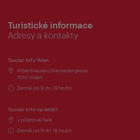
Turistické informace
Adresy a kontakty
Tourist-Info Wien
Místo:
Albertinaplatz/Maysedergasse
1010 Vídeň
Provozní
Denně od 9 do 18 hodin
doba:
Tourist-Info na letišti
Místo:
v příletové hale
Provozní
Denně od 9 do 18 hodin
doba: