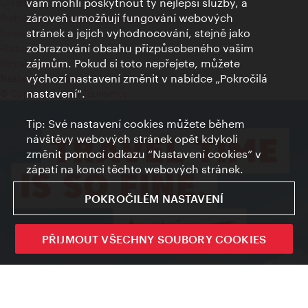
vám mohli poskytnout ty nejlepší služby, a
Credits
zároveň umožňují fungování webových
Prohlášení o ochraně osobních údajů
stránek a jejich vyhodnocování, stejně jako
Terms of Use
zobrazování obsahu přizpůsobeného vašim
Přístupnost
zájmům. Pokud si toto nepřejete, můžete
Kontakt pro tisk
výchozí nastavení změnit v nabídce „Pokročilá
Nastavení cookies
nastavení“.
© Copyright Wien Tourismus
Tip: Své nastavení cookies můžete během
návštěvy webových stránek opět kdykoli
změnit pomocí odkazu “Nastavení cookies” v
zápatí na konci těchto webových stránek.
POKROČILÉM NASTAVENÍ
PŘIJMOUT VŠECHNY SOUBORY COOKIES