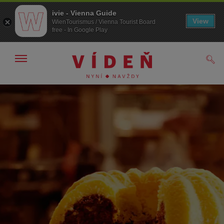
ivie - Vienna Guide
View
WienTourismus / Vienna Tourist Board
free - In Google Play
Zobrazit/skrýt
Hled
navigační
panel
Přejít
Přejít
na
k obsahu
procházení