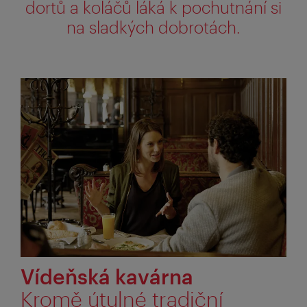
dortů a koláčů láká k pochutnání si
na sladkých dobrotách.
Vídeňská kavárna
Kromě útulné tradiční