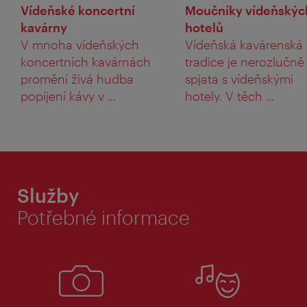
Vídeňské koncertní
Moučníky vídeňskýc
kavárny
hotelů
V mnoha vídeňských
Vídeňská kavárenská
koncertních kavárnách
tradice je nerozlučně
promění živá hudba
spjata s vídeňskými
popíjení kávy v ...
hotely. V těch ...
Služby
Potřebné informace