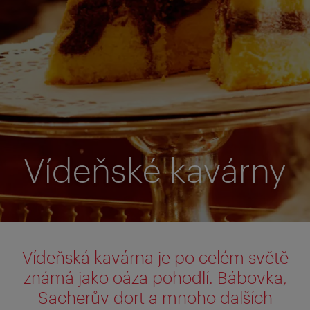
Vídeňské kavárny
Vídeňská kavárna je po celém světě
známá jako oáza pohodlí. Bábovka,
Sacherův dort a mnoho dalších