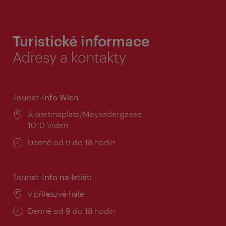
Turistické informace
Adresy a kontakty
Tourist-Info Wien
Místo:
Albertinaplatz/Maysedergasse
1010 Vídeň
Provozní
Denně od 9 do 18 hodin
doba:
Tourist-Info na letišti
Místo:
v příletové hale
Provozní
Denně od 9 do 18 hodin
doba: