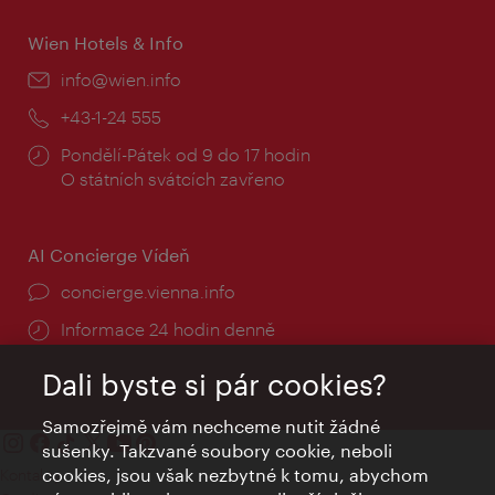
Wien Hotels & Info
E-
info@wien.info
mail:
Telefon:
+43-1-24 555
Provozní
Pondělí-Pátek od 9 do 17 hodin
doba:
O státních svátcích zavřeno
AI Concierge Vídeň
concierge.vienna.info
Informace 24 hodin denně
Dali byste si pár cookies?
Samozřejmě vám nechceme nutit žádné
sušenky. Takzvané soubory cookie, neboli
cookies, jsou však nezbytné k tomu, abychom
Kontakty