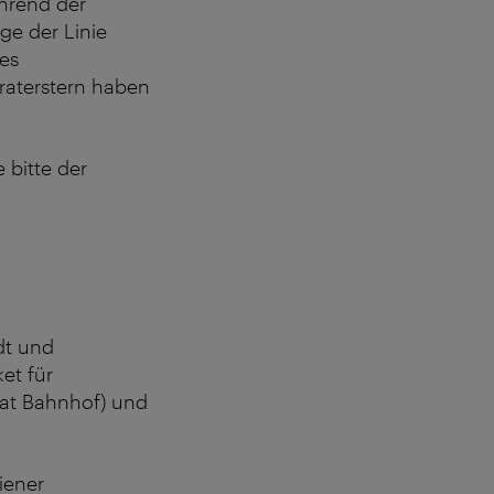
hrend der
ge der Linie
es
raterstern haben
 bitte der
dt und
ket für
hat Bahnhof) und
iener