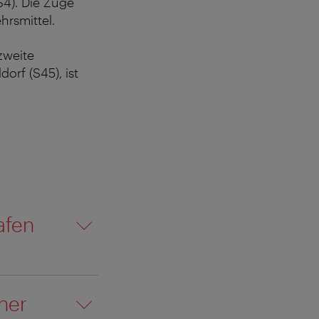
S4). Die Züge
hrsmittel.
zweite
orf (S45), ist
afen
ner