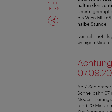
SEITE
hält in den zen
TEILEN
Umsteigemöglich
Seite
bis Wien Mitte/
teilen
halbe Stunde.
Der Bahnhof Flug
wenigen Minuten 
Achtung
07.09.20
Ab 7. September 
Schnellbahn S7
Modernisierungs
rund 20 Minute
Straßenbahn- un