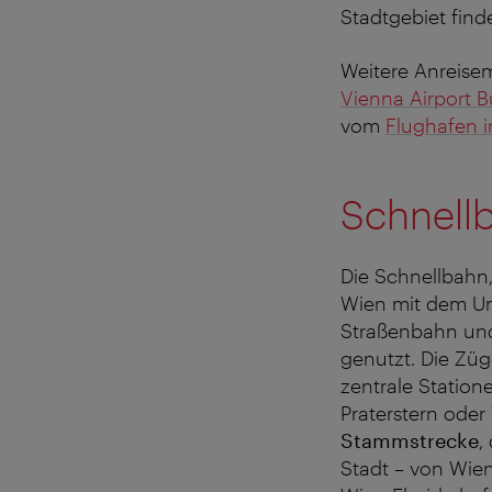
Stadtgebiet find
Weitere Anreise
Vienna Airport B
vom
Flughafen 
Schnell
Die Schnellbahn
Wien mit dem Um
Straßenbahn und
genutzt. Die Züg
zentrale Station
Praterstern oder
Stammstrecke
,
Stadt – von Wien