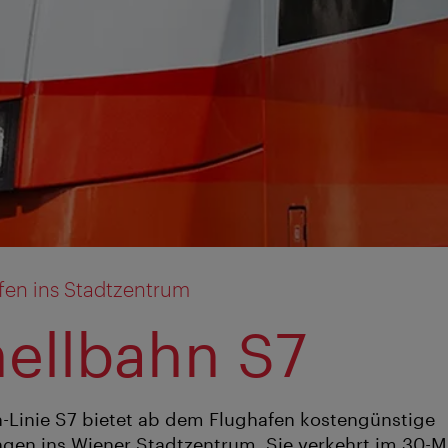
en ins Stadtzentrum
ellbahn S7
-Linie S7 bietet ab dem Flughafen kostengünstige
gen ins Wiener Stadtzentrum. Sie verkehrt im 30-M