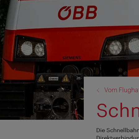
Zurück
Vom Flughaf
zu:
Schn
Die Schnellbahn
Direktverbindun