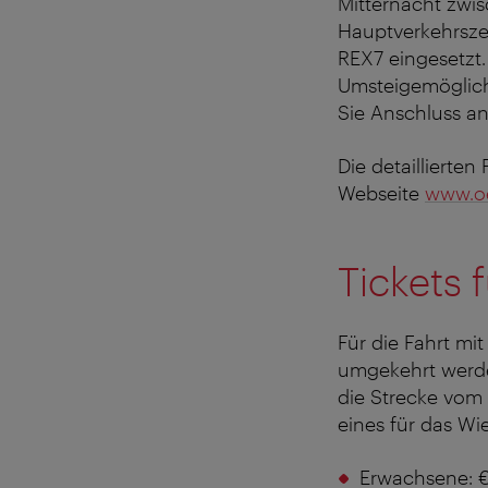
Mitternacht zwi
Hauptverkehrszei
REX7 eingesetzt
Umsteigemöglich
Sie Anschluss a
Die detaillierte
Webseite
www.o
Tickets 
Für die Fahrt mi
umgekehrt werd
die Strecke vom
eines für das Wi
Erwachsene: € 