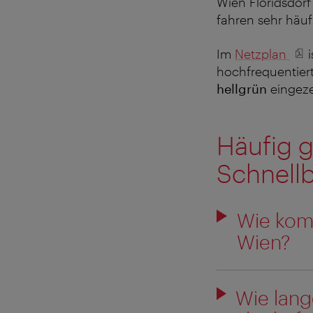
Wien Floridsdorf
fahren sehr häuf
Im
Netzplan
hochfrequentiert
hellgrün
eingeze
Häufig 
Schnell
Wie kom
Wien?
Wie lang