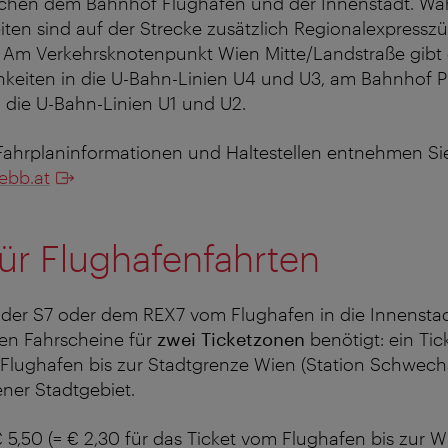
schen dem Bahnhof Flughafen und der Innenstadt. Wä
ten sind auf der Strecke zusätzlich Regionalexpresszü
. Am Verkehrsknotenpunkt Wien Mitte/Landstraße gibt 
keiten in die U-Bahn-Linien U4 und U3, am Bahnhof P
n die U-Bahn-Linien U1 und U2.
n Fahrplaninformationen und Haltestellen entnehmen Sie
ebb.at
für Flughafenfahrten
t der S7 oder dem REX7 vom Flughafen in die Innensta
en Fahrscheine für
zwei Ticketzonen
benötigt: ein Tic
 Flughafen bis zur Stadtgrenze Wien (Station Schwec
ener Stadtgebiet.
5,50 (= € 2,30 für das Ticket vom Flughafen bis zur W