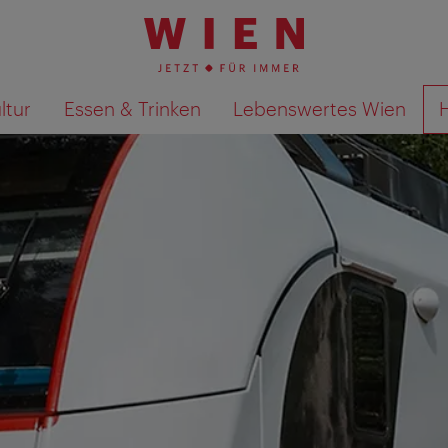
ltur
Essen & Trinken
Lebenswertes Wien
Suchergebnisse auf Karte an