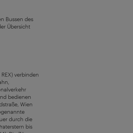
en Bussen des
der Übersicht
 REX) verbinden
ahn,
onalverkehr
 und bedienen
ndstraße, Wien
sogenannte
quer durch die
aterstern bis