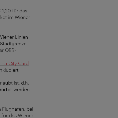
 1,20 für das
cket im Wiener
Wiener Linien
 Stadtgrenze
er ÖBB-
nna City Card
nkludiert
rlaubt ist, d.h.
wertet
werden
 Flughafen, bei
 für das Wiener