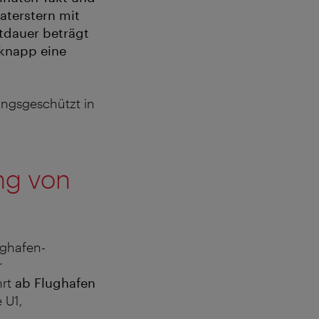
aterstern mit
tdauer beträgt
 knapp eine
ungsgeschützt in
ng von
ughafen-
r
hrt
ab Flughafen
 U1,