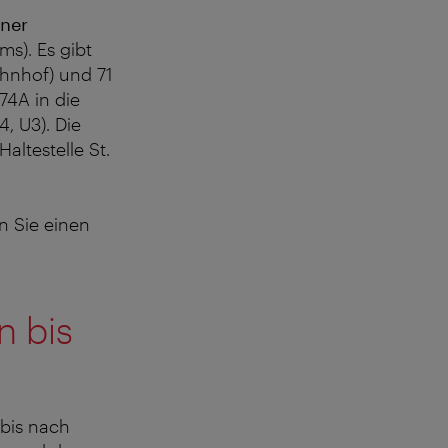
iner
s). Es gibt
hnhof) und 71
74A in die
, U3). Die
altestelle St.
n Sie einen
n bis
 bis nach