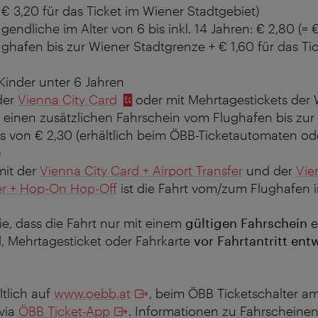
€ 3,20 für das Ticket im Wiener Stadtgebiet)
gendliche im Alter von 6 bis inkl. 14 Jahren: € 2,80 (= €
ghafen bis zur Wiener Stadtgrenze + € 1,60 für das Ti
 Kinder unter 6 Jahren
der
Vienna City Card
oder mit Mehrtagestickets der 
 einen zusätzlichen Fahrschein vom Flughafen bis zur
s von € 2,30 (erhältlich beim ÖBB-Ticketautomaten od
)
mit der
Vienna City Card + Airport Transfer
und der
Vie
fer + Hop-On Hop-Off
ist die Fahrt vom/zum Flughafen i
ie, dass die Fahrt nur mit einem
gültigen Fahrschein
e
, Mehrtagesticket oder Fahrkarte
vor Fahrtantritt ent
ltlich auf
www.oebb.at
, beim ÖBB Ticketschalter am
via
ÖBB Ticket-App
.
Informationen zu Fahrscheinen