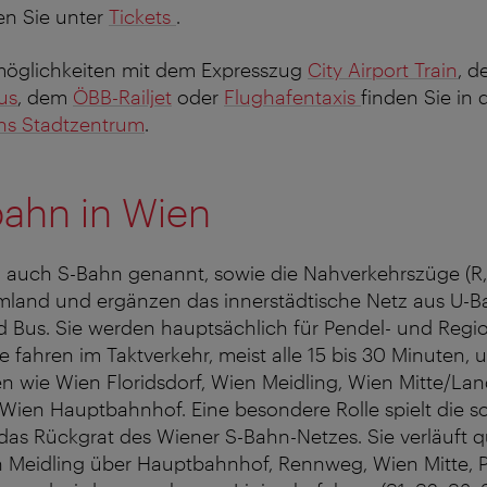
en Sie unter
Tickets
.
möglichkeiten mit dem Expresszug
City Airport Train
, d
us
, dem
ÖBB-Railjet
oder
Flughafentaxis
finden Sie in 
ins Stadtzentrum
.
bahn in Wien
, auch S-Bahn genannt, sowie die Nahverkehrszüge (R,
land und ergänzen das innerstädtische Netz aus U-B
 Bus. Sie werden hauptsächlich für Pendel- und Regi
e fahren im Taktverkehr, meist alle 15 bis 30 Minuten,
en wie Wien Floridsdorf, Wien Meidling, Wien Mitte/La
 Wien Hauptbahnhof. Eine besondere Rolle spielt die 
 das Rückgrat des Wiener S-Bahn-Netzes. Sie verläuft 
 Meidling über Hauptbahnhof, Rennweg, Wien Mitte, Pr