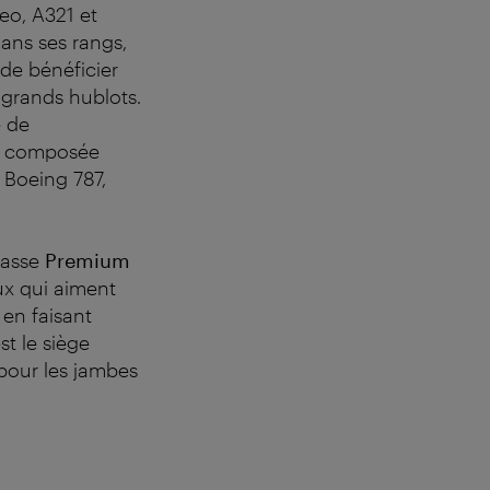
eo, A321 et
ans ses rangs,
de bénéficier
 grands hublots.
e de
era composée
 Boeing 787,
lasse
Premium
ux qui aiment
 en faisant
st le siège
pour les jambes