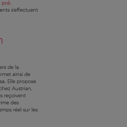
t
pré-
ents s'effectuent
n
rs de la
rmet ainsi de
sa. Elle propose
chez Austrian,
rs reçoivent
omme des
emps réel sur les