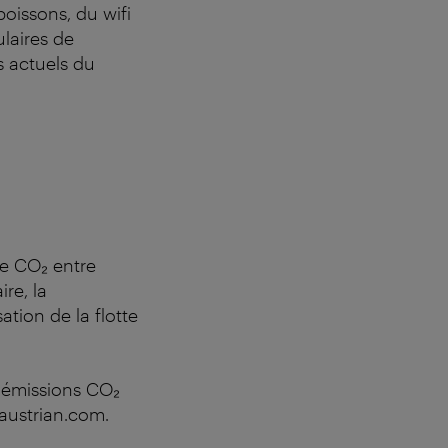
boissons, du wifi
ulaires de
s actuels du
de CO₂ entre
re, la
tion de la flotte
s émissions CO₂
austrian.com.