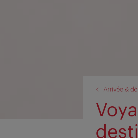
retour
Arrivée & dé
à:
Voya
dest