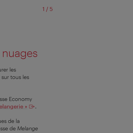
sur
1
/
5
L'Austrian Melangerie propose des 
s nuages
rer les
 sur tous les
lasse Economy
elangerie »
.
ues de la
asse de
Melange