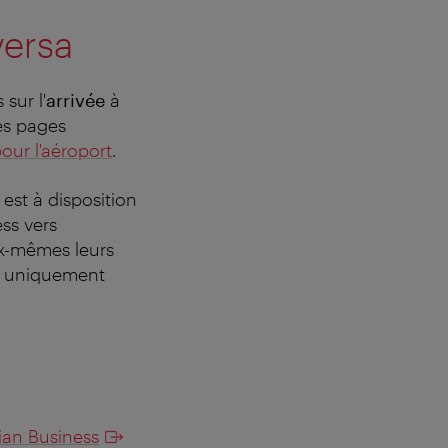
versa
sur l'
arrivée
à
les pages
ur l'aéroport
.
 est à disposition
ess vers
ux-mêmes leurs
ec uniquement
ian Business