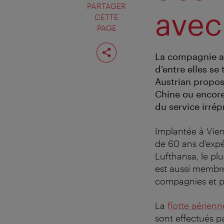
PARTAGER
avec
CETTE
PAGE
Partager
cette
La compagnie aér
page
d'entre elles se
Austrian propose
Chine ou encore
du service irrép
Implantée à Vie
de 60 ans d'expé
Lufthansa, le pl
est aussi membre 
compagnies et p
La
flotte aérienn
sont effectués pa