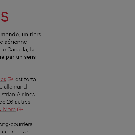
es
 monde, un tiers
ie aérienne
 le Canada, la
ue par un sens
nes
est forte
pe allemand
trian Airlines
 de 26 autres
& More
.
ong-courriers
-courriers et