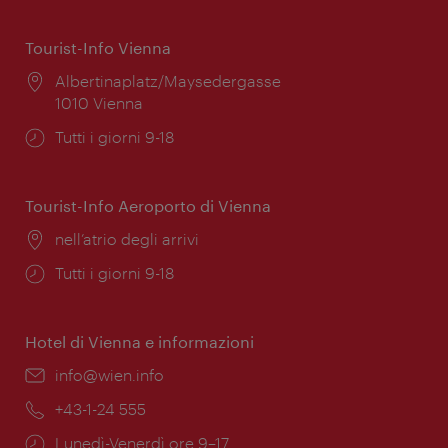
Tourist-Info Vienna
Posizione:
Albertinaplatz/Maysedergasse
1010 Vienna
Orari
Tutti i giorni 9-18
di
apertura:
Tourist-Info Aeroporto di Vienna
Posizione:
nell’atrio degli arrivi
Orari
Tutti i giorni 9-18
di
apertura:
Hotel di Vienna e informazioni
Email:
info@wien.info
Telefono:
+43-1-24 555
Orari
Lunedì-Venerdì ore 9–17