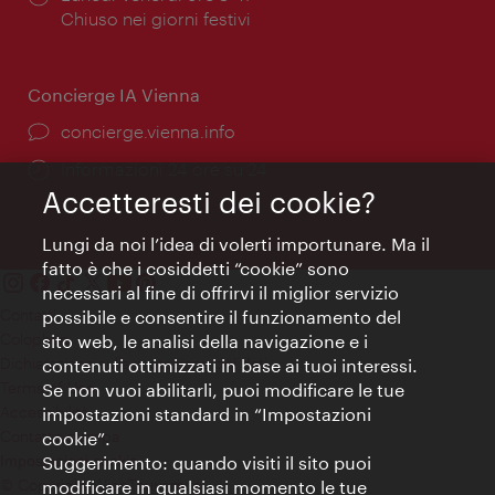
di
Chiuso nei giorni festivi
apertura:
Concierge IA Vienna
Ort:
concierge.vienna.info
Öffnungszeiten:
Informazioni 24 ore su 24
Accetteresti dei cookie?
Lungi da noi l’idea di volerti importunare. Ma il
fatto è che i cosiddetti “cookie” sono
necessari al fine di offrirvi il miglior servizio
Contatti
possibile e consentire il funzionamento del
Colophon
sito web, le analisi della navigazione e i
Dichiarazione sulla protezione dei dati
contenuti ottimizzati in base ai tuoi interessi.
Terms of Use
Se non vuoi abilitarli, puoi modificare le tue
Accessibilità
impostazioni standard in “Impostazioni
Contatto stampa
cookie”.
Suggerimento: quando visiti il sito puoi
Impostazioni cookie
© Copyright WienTourismus
modificare in qualsiasi momento le tue