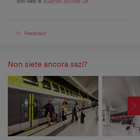
sito web di
Austrian Airlines
.
Feedback
Feedback
Non siete ancora sazi?
AV